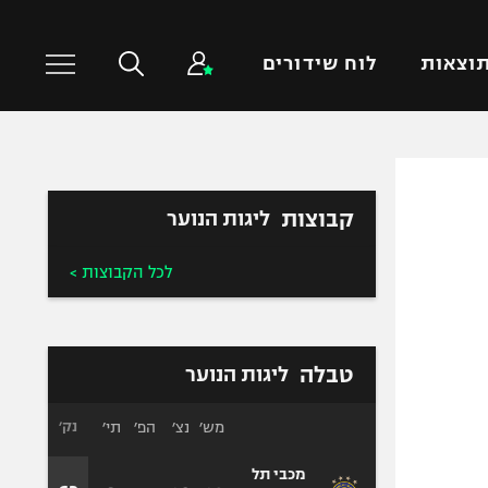
וצאות
לוח שידורים
כדורסל עולמי
ענפים נוספים
קבוצות
ליגות הנוער
NBA
טניס
יורוליג
כדוריד
לכל הקבוצות >
יורוקאפ
כדורעף
שחייה
ג'ודו
טבלה
ליגות הנוער
אגרוף
ספורט אולימפי
מש׳
נצ׳
הפ׳
תי׳
נק׳
UFC
מכבי תל