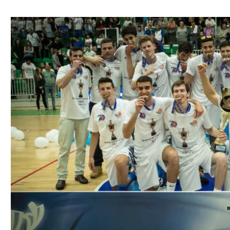
ל אביב
ליגה טורקית
תל אביב
ליגה סינית
חיפה
ליגה ברזילאית
באר שבע
ליגות נוספות
תניה
דה