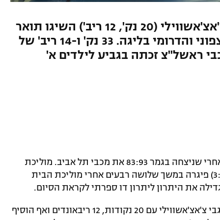
איל ונדל (22 נק' ו-7 אס') וגבי צ'אצ'אשווילי (20 נק', 12 ריב') השיגו תואר
ראשון בקרב בין ראשי הבית הצפוני והדרומי בליגה. 33 נק' ו-14 ריב' של
בי ראשל"צ זכתה בגביע לילדים א'
הפועל עמק יזרעאל זכתה בגביע המדינה אחרי שניצחה בגמר 83:93 את מכבי תל אביב. מוליכת
הבית הצפוני של ליגת העל לנוער (מאזן 3:18) פיגרה במשך שלושה רבעים אחרי מוליכת הבית
איל ונדל עם 22 נקודות ושבעה אסיסטים וגבי צ'אצ'אשווילי עם 20 נקודות, 12 ריבאונדים ואף הוסיף