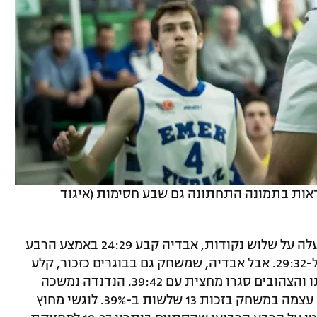
1 ריב' וכפי שניתן לראות בתמונה התחתונה גם שבע חסימות (איגוד
מכבי הוליכה ברבע הראשון בהפרש שלא עלה על שלוש נקודות, אבדיה קבע 24:29 באמצע הרבע
השני אבל עמק יזרעאל רצה ל-0:8 ועלתה ל-29:32. אבל אבדיה, שמשחק גם בבוגרים כזכור, קלע
שש מתשע הנקודות האחרונות של קבוצתו והצהובים סגרו מחצית עם 39:42. הנדנדה נמשכה
ברבע השלישי כשעמק יזרעאל שומרת את עצמה במשחק בזכות 13 שלשות ב-39%. לוגשי מחוץ