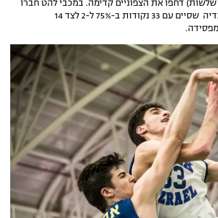
גשי 19 נקודות (חמש שלשות) דחפו את הצפוניים קדימה. במכבי להט חברו
של צ'אצ'אשווילי לנבחרת הקדטים, דני אבדיה שסיים עם 33 נקודות ב-75% ל-2 לצד 14