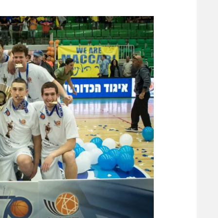
משתתפים וזוכים בפרסים
מכבי ת
הפועל 
תקנון משתתפים וזוכים בפרסים
הפועל 
תקנון עבור פעילות אלקטרה
הפועל 
תקנון עבור פעילות ספורט 1 – "מרלן"
מכבי נ
טניס
בני יהו
גיימינג E-Sports
תנאי שימוש
מדיניות פרטיות
תקנון פעילות ספורט 1
רשיון להקרנה פומבית לבית עסק
הצטרפות לחבילת הערוצים
לוח דרושים – ג'ובנט
תגיות