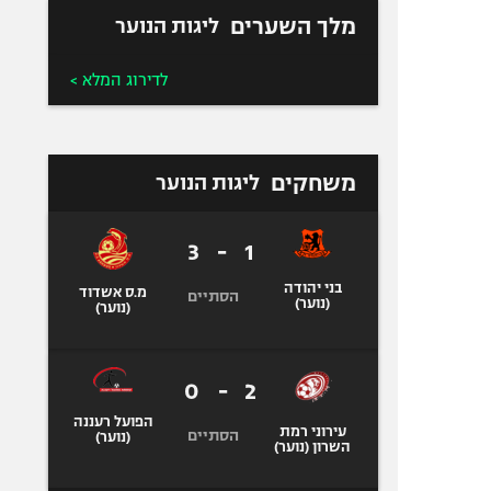
מלך השערים
ליגות הנוער
לדירוג המלא >
משחקים
ליגות הנוער
3
-
1
בני יהודה
מ.ס אשדוד
הסתיים
(נוער)
(נוער)
0
-
2
הפועל רעננה
עירוני רמת
הסתיים
(נוער)
השרון (נוער)