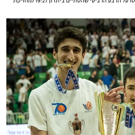
לקשת וצ'אצ'אשווילי מתחת לסלים השתלטו על הרבע הרביעי שהסתיים ביתרון 19:27 למחזיקת