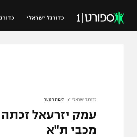
כדורגל ישראלי
כדורגל
VOD
כדורג
רץ ברשת
ליגת ה
ליגה ל
תוצאות
גביע הט
לוח שידורים
ליגיונר
ברחבה
/
גביע ה
כדורגל ישראלי
ליגות הנוער
נבחרת 
"מעל הליגה" – פודקאסט
מכבי ח
"מחצית בשכונה" – פודקאסט
מכבי ת"א
בית"ר י