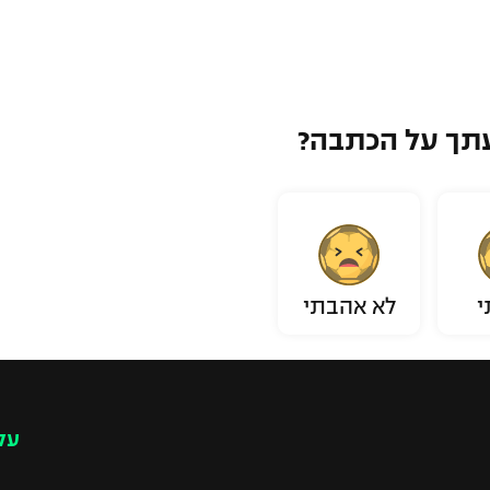
תך על הכתבה?
י
לא אהבתי
עק