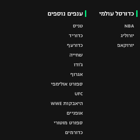
כדורסל עולמי
ענפים נוספים
NBA
טניס
יורוליג
כדוריד
יורוקאפ
כדורעף
שחייה
ג'ודו
אגרוף
ספורט אולימפי
UFC
היאבקות WWE
אופניים
ספורט מוטורי
כדורמים