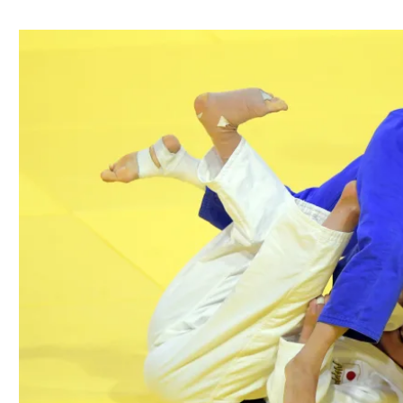
ל אביב
ליגה טורקית
תל אביב
ליגה סינית
חיפה
ליגה ברזילאית
באר שבע
ליגות נוספות
תניה
דה