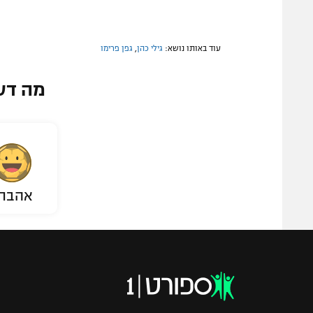
עוד באותו נושא:
גילי כהן
,
גפן פרימו
מה דע
אהבת