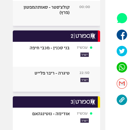
היאבקות WWE
00:00
קולצ'סטר - סאותהמפטון
אופניים
(פרץ)
ספורט מוטורי
כדורמים
פוטבול אמריקאי NFL
בייסבול MLB
עכשיו
בני סכנין - מכבי חיפה
ספורט אתגרי
ישיר
ואקסטרים
אומנויות לחימה
22:50
טיגרה - ריבר פלייט
גיימינג E-Sports
ישיר
עכשיו
אודינזה - נוטינגהאם
ישיר