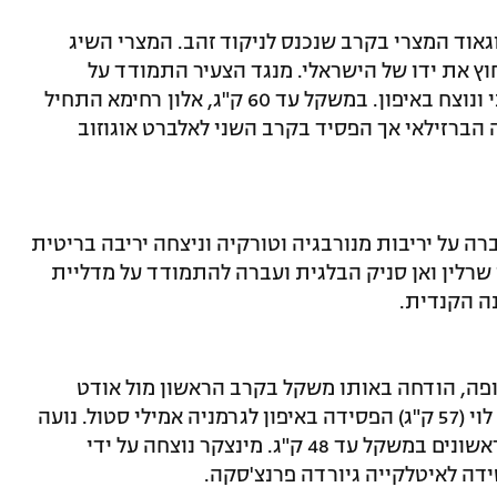
אוד המצרי בקרב שנכנס לניקוד זהב. המצרי השיג
וץ את ידו של הישראלי. מנגד הצעיר התמודד על
מדליית הארד מול בוגדן איידוב האוקראיני ונוצח באיפון. במשקל עד 60 ק"ג, אלון רחימא התחיל
ה הברזילאי אך הפסיד בקרב השני לאלברט אוגוזוב
 גילי כהן במשקל עד 52 ק"ג, גברה על יריבות מנורבגיה וטורקיה וניצחה יריבה בריטית
 שרלין ואן סניק הבלגית ועברה להתמודד על מדליית
ה הקנדית.
ופה, הודחה באותו משקל בקרב הראשון מול אודט
גיופרידה האיטלקייה בוואזרי. תמנע נלסון לוי (57 ק"ג) הפסידה באיפון לגרמניה אמילי סטול. נועה
מינצקר ושירה ראשוני הודחו בסיבובים הראשונים במשקל עד 48 ק"ג. מינצקר נוצחה על ידי
ידה לאיטלקייה גיורדה פרנצ'סקה.