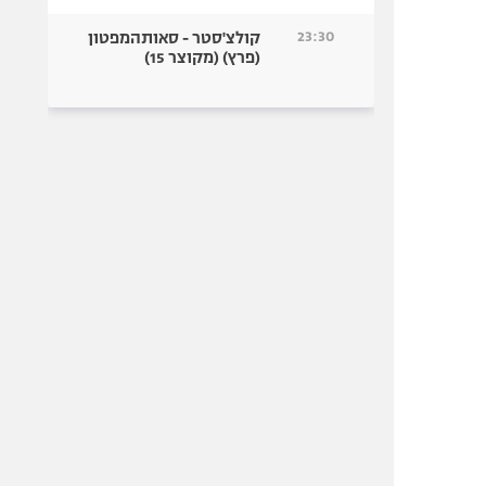
23:30
קולצ'סטר - סאותהמפטון
(פרץ) (מקוצר 15)