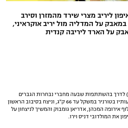
פון ליריב מצרי שירד מהמזרן וסירב
 במאבק על המדליה מול יריב אוקראיני,
בק על הארד ליריבה קנדית
שי) לדרך בהשתתפות שבעה מחברי נבחרות הגברים
והנשים של ישראל. ירין מנגד החל את הופעותיו בטורניר במשקל עד 66 ק"ג, וניצח בסיבוב הראשון
וף אירופה המכהן, אדריאן גומבוק והמשיך לניצחון על
פון את המולדובי דניס וירו.