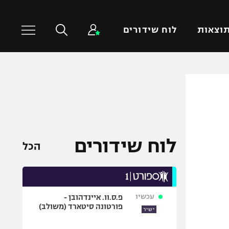
וצאות
לוח שידורים
כדורסל עולמי
ענפים נוספים
NBA
טניס
יורוליג
כדוריד
יורוקאפ
כדורעף
לוח שידורים
הכל
שחייה
ג'ודו
אגרוף
עכשיו
פ.ס.וו. איינדהובן -
ספורט אולימפי
פורטונה סיטארד (משולב)
ישיר
UFC