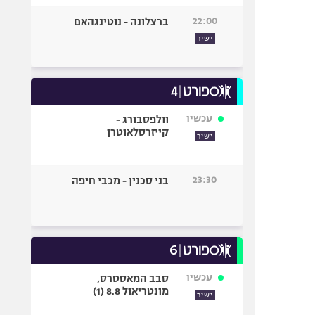
22:00
ברצלונה - נוטינגהאם
ישיר
עכשיו
וולפסבורג -
קייזרסלאוטרן
ישיר
23:30
בני סכנין - מכבי חיפה
עכשיו
סבב המאסטרס,
מונטריאול 8.8 (1)
ישיר