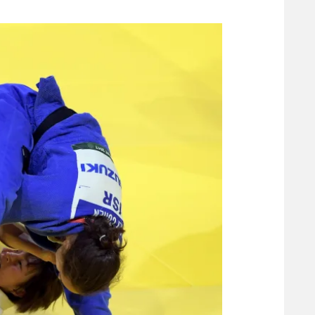
משתתפים וזוכים בפרסים
מכבי ת
הפועל 
תקנון משתתפים וזוכים בפרסים
הפועל 
תקנון עבור פעילות אלקטרה
הפועל 
תקנון עבור פעילות ספורט 1 – "מרלן"
מכבי נ
טניס
בני יהו
גיימינג E-Sports
תנאי שימוש
מדיניות פרטיות
תקנון פעילות ספורט 1
רשיון להקרנה פומבית לבית עסק
הצטרפות לחבילת הערוצים
לוח דרושים – ג'ובנט
תגיות