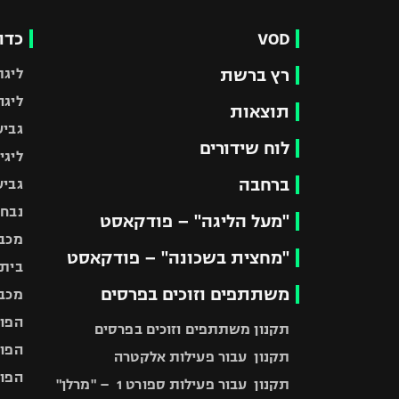
VOD
כדו
רץ ברשת
ליגת
ליגה
תוצאות
גביע
לוח שידורים
ליגי
ברחבה
גביע
נבחר
"מעל הליגה" – פודקאסט
מכבי
"מחצית בשכונה" – פודקאסט
בית"
משתתפים וזוכים בפרסים
מכבי
הפוע
תקנון משתתפים וזוכים בפרסים
הפוע
תקנון עבור פעילות אלקטרה
הפוע
תקנון עבור פעילות ספורט 1 – "מרלן"