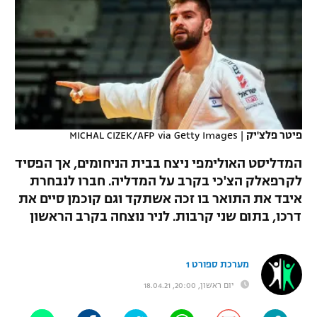
כדורסל נשים
נבחרת ישראל
יורוליג
ליגה ספרדית
טניס
VOD
מכבי תל אביב
מכבי חיפה
יורוקאפ
ליגה איטלקית
כדוריד
הפועל חולון
בית"ר ירושלים
רץ ברשת
ליגה צרפתית
כדורעף
הפועל ירושלים
מכבי תל אביב
ליגה הולנדית
פיטר פלצ'יק
|
MICHAL CIZEK/AFP via Getty Images
שחייה
תוצאות
דני אבדיה
הפועל תל אביב
המדליסט האולימפי ניצח בבית הניחומים, אך הפסיד
ליגה טורקית
ג'ודו
לקרפאלק הצ'כי בקרב על המדליה. חברו לנבחרת
הפועל חיפה
לוח שידורים
איבד את התואר בו זכה אשתקד וגם קוכמן סיים את
ליגה סינית
אגרוף
דרכו, בתום שני קרבות. לניר נוצחה בקרב הראשון
הפועל באר שבע
ליגה ברזילאית
ברחבה
ספורט אולימפי
מכבי נתניה
מערכת ספורט 1
ליגות נוספות
UFC
"מעל הליגה" – פודקאסט
יום ראשון, 20:00, 18.04.21
בני יהודה
היאבקות WWE