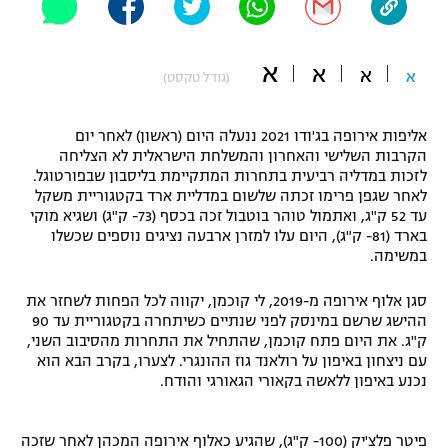
"מחצית בשכונה" – פודקאסט
אופניים
א
א
א
א
(גודל טקסט)
ספורט מוטורי
משתתפים וזוכים בפרסים
אליפות אירופה בג'ודו 2021 ננעלה היום (ראשון) לאחר יום
כדורמים
תקנון משתתפים וזוכים בפרסים
הקרבות השלישי והאחרון והמשלחת הישראלית לא הצליחה
טניס
לזכות במדליה רביעית בתחרות המתקיימת בליסבון שבפורטוגל.
פוטבול אמריקאי NFL
לאחר שגפן פרימו זכתה שלשום במדליית ארד בקטגוריית משקל
תקנון עבור פעילות אלקטרה
עד 52 ק"ג, ואתמול טוהר בוטבול זכה בכסף (73- ק"ג) ושגיא מוקי
גיימינג E-Sports
בייסבול MLB
בארד (81- ק"ג), היום עלו למזרן ארבעה נציגים נוספים שכשלו
תקנון עבור פעילות ספורט 1 – "מרלן"
במשימה.
ספורט אתגרי ואקסטרים
תנאי שימוש
סגן אלוף אירופה מ-2019, לי קוכמן, יקווה לכל הפחות לשחזר את
ההישג שרשם במינסק לפני שנתיים כשיתחרה בקטגוריית עד 90
אומנויות לחימה
ק"ג. את היום פתח קוכמן, שהתחיל את התחרות מהסיבוב השני,
עם ניצחון באיפון על רולאנד גוז ההונגרי. לצערו, בקרב הבא הוא
מדיניות פרטיות
גיימינג E-Sports
נכנע באיפון ללאשה בקאורי הגאורגי והודח.
תקנון פעילות ספורט 1
פיטר פלצ'יק (100- ק"ג), שהגיע כאלוף אירופה המכהן לאחר שזכה