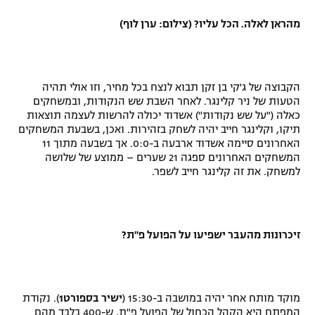
מהראן לאלה. הכל עליו? (צילום: ערן לוף)
הקבוצה של ג'קי בן זקן תבוא לנצח בכל מחיר, וזו אולי תהיה
הטעות של ניר קלינגר. לאחר השבת שש הנקודות, ובמשחקים
כאלה ("על שש נקודות") אשדוד יכולה להרשות לעצמה תוצאות
תיקו, וקלינגר חייב יהיה לשחק בזהירות. ואכן, בשבעת המשחקים
האחרונים סיימה אשדוד ארבעה ב-0:0. אך בשבעה מתוך 11
המשחקים האחרונים ספגה 21 שערים – ממוצע של שלושה
למשחק. את זה קלינגר חייב לשפר.
זיכרונות מהעבר ישפיעו על הפועל פ"ת?
מוקד מותח אחר יהיה במושבה ב-15:30 (
ישיר בספורט1
). נקודת
המפתח היא הקהל הכחול של הפועל פ"ת, ש-400 בלבד מהם