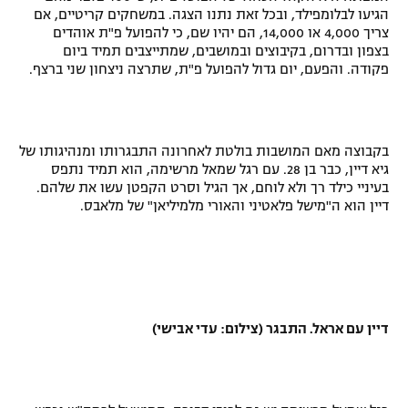
הגיעו לבלומפילד, ובכל זאת נתנו הצגה. במשחקים קריטיים, אם
צריך 4,000 או 14,000, הם יהיו שם, כי להפועל פ"ת אוהדים
בצפון ובדרום, בקיבוצים ובמושבים, שמתייצבים תמיד ביום
פקודה. והפעם, יום גדול להפועל פ"ת, שתרצה ניצחון שני ברצף.
בקבוצה מאם המושבות בולטת לאחרונה התבגרותו ומנהיגותו של
גיא דיין, כבר בן 28. עם רגל שמאל מרשימה, הוא תמיד נתפס
בעיניי כילד רך ולא לוחם, אך הגיל וסרט הקפטן עשו את שלהם.
דיין הוא ה"מישל פלאטיני והאורי מלמיליאן" של מלאבס.
דיין עם אראל. התבגר (צילום: עדי אבישי)