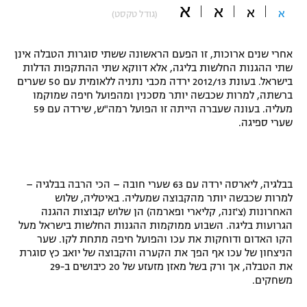
א
א
א
א
(גודל טקסט)
"מחצית בשכונה" – פודקאסט
אופניים
אחרי שנים ארוכות, זו הפעם הראשונה ששתי סוגרות הטבלה אינן
ספורט מוטורי
משתתפים וזוכים בפרסים
שתי ההגנות החלשות בליגה, אלא דווקא שתי ההתקפות הדלות
בישראל. בעונת 2012/13 ירדה מכבי נתניה ללאומית עם 50 שערים
כדורמים
ברשתה, למרות שכבשה יותר מסכנין ומהפועל חיפה שמוקמו
תקנון משתתפים וזוכים בפרסים
מעליה. בעונה שעברה הייתה זו הפועל רמה"ש, שירדה עם 59
טניס
שערי ספיגה.
פוטבול אמריקאי NFL
תקנון עבור פעילות אלקטרה
גיימינג E-Sports
בייסבול MLB
תקנון עבור פעילות ספורט 1 – "מרלן"
בבלגיה, ליארסה ירדה עם 63 שערי חובה – הכי הרבה בבלגיה –
ספורט אתגרי ואקסטרים
למרות שכבשה יותר מהקבוצה שמעליה. באיטליה, שלוש
תנאי שימוש
האחרונות (צ'זנה, קליארי ופארמה) הן שלוש קבוצות ההגנה
אומנויות לחימה
הגרועות בליגה. השבוע ממוקמות ההגנות החלשות בישראל מעל
הקו האדום ודוחקות את עכו והפועל חיפה מתחת לקו. שער
מדיניות פרטיות
הניצחון של עכו אף הפך את הקערה והקבוצה של יואב כץ סוגרת
גיימינג E-Sports
את הטבלה, אך ורק בשל מאזן מזעזע של 20 כיבושים ב-29
משחקים.
תקנון פעילות ספורט 1