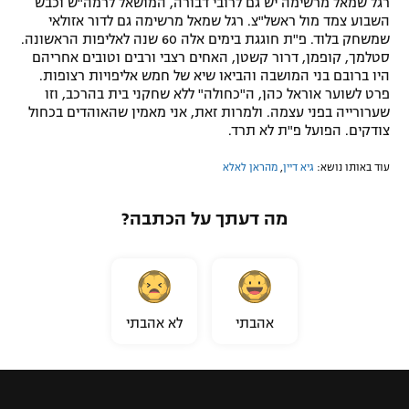
רגל שמאל מרשימה יש גם לרובי דבורה, המושאל לרמה"ש וכבש
השבוע צמד מול ראשל"צ. רגל שמאל מרשימה גם לדור אזולאי
שמשחק בלוד. פ"ת חוגגת בימים אלה 60 שנה לאליפות הראשונה.
סטלמך, קופמן, דרור קשטן, האחים רצבי ורבים וטובים אחריהם
היו ברובם בני המושבה והביאו שיא של חמש אליפויות רצופות.
פרט לשוער אוראל כהן, ה"כחולה" ללא שחקני בית בהרכב, וזו
שערורייה בפני עצמה. ולמרות זאת, אני מאמין שהאוהדים בכחול
צודקים. הפועל פ"ת לא תרד.
עוד באותו נושא:
גיא דיין
,
מהראן לאלא
מה דעתך על הכתבה?
אהבתי
לא אהבתי