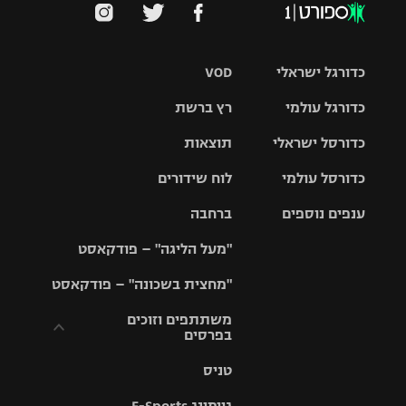
כדורגל ישראלי
VOD
כדורגל עולמי
רץ ברשת
ליגת העל
כדורסל ישראלי
תוצאות
ליגת
ליגה לאומית
האלופות
כדורסל עולמי
לוח שידורים
ליגת ווינר
סל
גביע הטוטו
ענפים נוספים
ברחבה
ליגה
NBA
אירופית
"מעל הליגה" – פודקאסט
ליגה לאומית
ליגיונרים
טניס
יורוליג
ליגה אנגלית
"מחצית בשכונה" – פודקאסט
כדורסל נשים
גביע המדינה
כדוריד
יורוקאפ
ליגה גרמנית
משתתפים וזוכים
בפרסים
מכבי תל
נבחרת
כדורעף
אביב
ישראל
ליגה
טניס
ספרדית
תקנון משתתפים
שחייה
הפועל חולון
מכבי חיפה
וזוכים בפרסים
גיימינג E-Sports