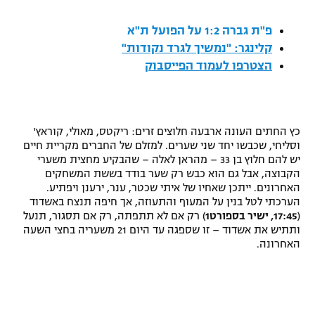
רשיון להקרנה פומבית לבית עסק
פ"ת גברה 1:2 על הפועל ת"א
קלינגר: "נמשיך לגרד נקודות"
הצטרפות לחבילת הערוצים
הצטרפו לעמוד הפייסבוק
לוח דרושים – ג'ובנט
תגיות
כץ החתים העונה ארבעה חלוצים זרים: ריקטס, מאולי, קוראץ'
וסליחי, שכבשו יחד שני שערים. למזלם של החברים מקריית חיים
המגזין
יש להם חלוץ בן 33 – מהראן לאלה – שהבקיע מחצית משערי
הקבוצה, אבל גם הוא כבש רק שער בודד בששת המשחקים
האחרונים. ייתכן שאחיו של איתי שכטר, ענר, ירענן ויפתיע.
הערכתי לטל בנין על המעוף והתעוזה, אך חיפה תנצח באשדוד
(
17:45, ישיר בספורט1
) רק אם לא תתפתה, רק אם תסגור, תנעל
ותתיש את אשדוד – זו שספגה עד היום 21 משעריה בחצי השעה
האחרונה.