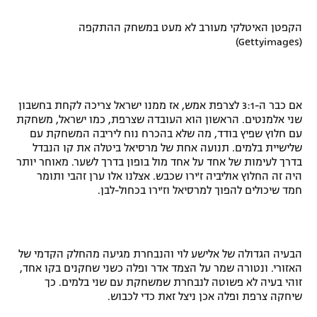
הקפטן האיטלקי מעורב לא מעט במשחק ההתקפה
(Gettyimages)
אם כבר ה-3:1 לצרפת אמש, אז ממנו ישראל צריכה לקחת בחשבון
שני אלמנטים. הראשון הוא העובדה שצרפת, כמו ישראל, משחקת
עם חלוץ שפיץ בודד, מה שלא בהכרח נוח ליריבה המשחקת עם
שלישיית בלמים. תנועה אחת של מרסיאל ביטלה את קו הנבדל
בדרך לעימות של אחד על אחד מול בופון בדרך לשער. מאוחר יותר
היה זה החלוץ אוליביה ז'ירו שכבש. אצלנו אלו ערן זהבי ותומר
חמד שיכולים להפוך למרסיאל וז'ירו בכחול-לבן.
הבעיה הגדולה של אלישע לוי והנבחרת מגיעה מהחלק הקדמי של
האזורי. ונטורה שמר על הצמד אדר ופלה כשני שחקנים בקו אחד,
זוהי בעיה לא פשוטה לנבחרת שמשחקת עם שני בלמים. כך
שיחקה צרפת ופלה אכן ניצל זאת כדי לכבוש.