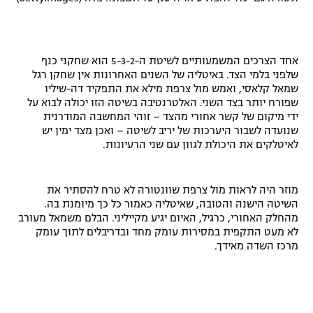
אחד הצרכים המשמעותיים לשיטת ה-5-3-2 הוא שחקני כנף
שלפני בלמי הצד. באיטליה של השנים האחרונות אין שחקן רגל
שמאל קלאסי, ואמש מול צרפת מילא את התפקיד דה-שיליו
שפורח יותר בצד השני. האלטרנטיבה בשיטה הזו יכולה לבוא על
ידי מיקום של קשר אחורי מהצד – זוהי המחשבה המודרנית
שנועדה לשבור היערכות של יריב לשיטה
–
ואכן מצד ימין יש
לאיטלקים את היכולת לגוון עם שני הרעיונות.
מוזר היה לראות מול צרפת שוונטורה לא טרח להסתיר את
השיטה הישנה והטובה, שאיטליה כאמור כל כך מיומנת בה
.
מהחלק האחורי, כרגיל, האיום יגיע מקייליני. הבלם משמאל מעורב
לא מעט התקפית במסירות עומק מחד ובדריבלים לתוך עומק
מרכז השדה מאידך
.