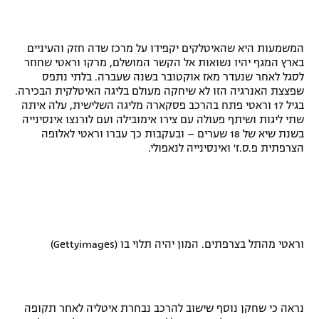
רשיון להקרנה פומבית לבית עסק
המשמעות היא שהאיטלקים יקפידו על מרכז שדה חזק והעיניים
הצטרפות לחבילת הערוצים
בארץ המגף יהיו נשואות אל הקשר המושלם, מרקו וראטי שחוזר
לסגל לאחר שנעדר מאז אוקטובר בשנה שעברה. בלתי נתפס
לוח דרושים – ג'ובנט
שפצצת האנרגיה הזו לא שיחקה מעולם בליגה האיטלקית הבכירה.
בגיל 17 וראטי פתח בהרכב פסקארה מליגה השלישית, עלה איתה
שתי ליגות ושיתף פעולה עם צירו אימובילה ועם לורנצו אינסינייה
תגיות
בשנת שיא של 18 שערים – ובעקבות כך עברו וראטי לאלופה
הצרפתית פ.ס.ז' ואינסינייה לנאפולי
.
המגזין
וראטי מהתל בצרפתים. המון יהיה תלוי בו (Gettyimages)
נראה כי שחקן נוסף שישוב להרכב נבחרת איטליה לאחר תקופה