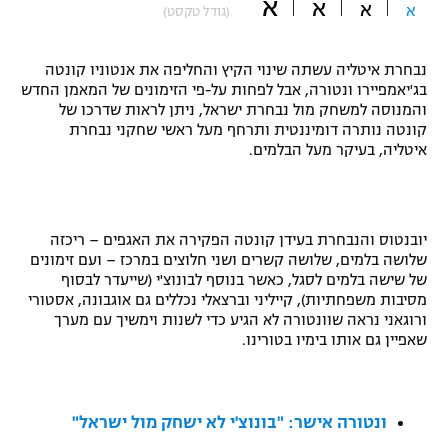
א
א
א
א
(גודל טקסט)
"מחצית בשכונה" – פודקאסט
אופניים
נבחרת איטליה עשתה שינוי הקיץ והחליפה את אנטוניו קונטה
ספורט מוטורי
בג'יאמפיירו ונטורה, אבל לפחות על-פי הזימונים של המאמן החדש
משתתפים וזוכים בפרסים
והמנוסה למשחק מול נבחרת ישראל, ניתן לראות שדרכו של
קונטה נותרה דומיננטית ותרחף מעל ראשי שחקני נבחרת
כדורמים
איטליה, בעיקר מעל הבלמים.
תקנון משתתפים וזוכים בפרסים
טניס
פוטבול אמריקאי NFL
תקנון עבור פעילות אלקטרה
גיימינג E-Sports
בייסבול MLB
יובנטוס והנבחרת בעידן קונטה הפקירה את האגפים – ריכזה
תקנון עבור פעילות ספורט 1 – "מרלן"
שלושה בלמים, שלושה קשרים ושני חלוצים במרכז – ועם זימונים
של שישה בלמים לסגל, כאשר בנוסף לבונוצ'י (שייעדר לבסוף
ספורט אתגרי ואקסטרים
תנאי שימוש
מסיבות משפחתיות), קייליני וברצאלי נכללים גם אוגבונה, אסטורי
ורוגאני נראה שוונטורה לא הגיע כדי לשנות וימשיך עם מערך
אומנויות לחימה
שאפיין גם אותו בימיו בטורינו.
מדיניות פרטיות
גיימינג E-Sports
ונטורה אישר: "בונוצ'י לא ישחק מול ישראל"
תקנון פעילות ספורט 1