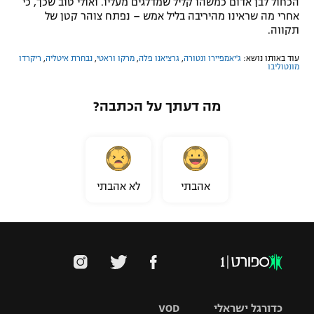
הכחול לבן אדום כמשהו קליל שמדלגים מעליו. ואולי טוב שכך, כי
אחרי מה שראינו מהיריבה בליל אמש – נפתח צוהר קטן של
תקווה
.
עוד באותו נושא:
ג'יאמפיירו ונטורה
,
גרציאנו פלה
,
מרקו וראטי
,
נבחרת איטליה
,
ריקרדו
מונטוליבו
מה דעתך על הכתבה?
אהבתי
לא אהבתי
כדורגל ישראלי
VOD