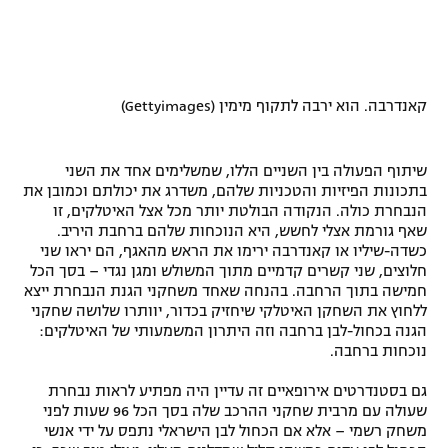
קאנדרבה. הוא ירבה לתקוף מימין (Gettyimages)
שיתוף הפעולה בין השניים הללו, שמשלימים אחד את השני
בתכונות הפיזיות והטכניות שלהם, משדרג את יכולתם וכמובן את
הנבחרת כולה. הנקודה הבולטת יותר מכל אצל האיטלקים, זו
שאף גורמת אצלי לחשש, היא הנוכחות שלהם ברחבת היריב.
כשדה-שיליו או קאנדרבה ירימו את הראש מהאגף, הם יראו שני
חלוצים, שני קשרים קדמיים מתוך המשולש ומגן נגדי – בסך הכל
חמישה בתוך הרחבה. בהנחה שאחד משחקני הגנת הנבחרת ייצא
ללחוץ את השחקן האיטלקי שיחזיק בכדור, יוותרו שלושה שחקני
הגנה בכחול-לבן ברחבה וזה היתרון המשמעותי של האיטלקים:
נוכחות ברחבה.
גם בסטנדרטים אירופאיים זה עדיין היה מפתיע לראות נבחרת
שעולה עם מרבית שחקני ההרכב שלה בסך הכל 96 שעות לפני
משחק רשמי – אלא אם הכחול לבן הישראלי נתפס על ידי אנשי