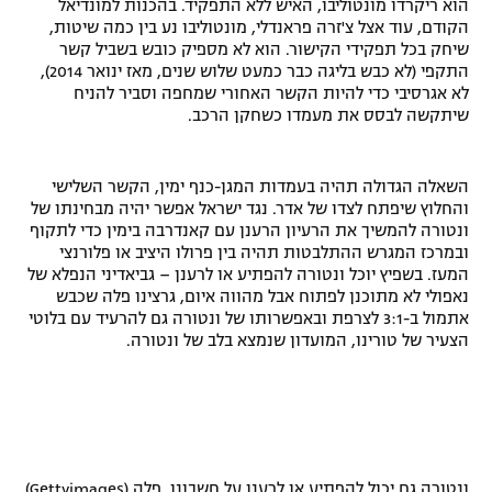
הוא ריקרדו מונטוליבו, האיש ללא התפקיד. בהכנות למונדיאל
הקודם, עוד אצל צ'זרה פראנדלי, מונטוליבו נע בין כמה שיטות,
שיחק בכל תפקידי הקישור. הוא לא מספיק כובש בשביל קשר
התקפי (לא כבש בליגה כבר כמעט שלוש שנים, מאז ינואר 2014),
לא אגרסיבי כדי להיות הקשר האחורי שמחפה וסביר להניח
שיתקשה לבסס את מעמדו כשחקן הרכב.
השאלה הגדולה תהיה בעמדות המגן-כנף ימין, הקשר השלישי
והחלוץ שיפתח לצדו של אדר. נגד ישראל אפשר יהיה מבחינתו של
ונטורה להמשיך את הרעיון הרענן עם קאנדרבה בימין כדי לתקוף
ובמרכז המגרש ההתלבטות תהיה בין פרולו היציב או פלורנצי
המעז. בשפיץ יוכל ונטורה להפתיע או לרענן – גביאדיני הנפלא של
נאפולי לא מתוכנן לפתוח אבל מהווה איום, גרצינו פלה שכבש
אתמול ב-3:1 לצרפת ובאפשרותו של ונטורה גם להרעיד עם בלוטי
הצעיר של טורינו, המועדון שנמצא בלב של ונטורה.
ונטורה גם יכול להפתיע או לרענן על חשבונו. פלה (Gettyimages)