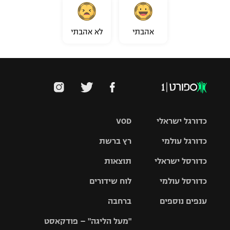
אהבתי
לא אהבתי
כדורגל ישראלי
VOD
כדורגל עולמי
רץ ברשת
ליגת העל
כדורסל ישראלי
תוצאות
ליגת
ליגה לאומית
האלופות
כדורסל עולמי
לוח שידורים
ליגת ווינר
סל
גביע הטוטו
ענפים נוספים
ברחבה
ליגה
NBA
אירופית
"מעל הליגה" – פודקאסט
ליגה לאומית
ליגיונרים
טניס