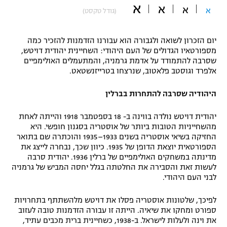
א
א
א
א
(גודל טקסט)
"מחצית בשכונה" – פודקאסט
אופניים
יום הזכרון לשואה ולגבורה הוא עבורנו הזדמנות להזכיר כמה
ספורט מוטורי
משתתפים וזוכים בפרסים
מספורטאיו הגדולים של העם היהודי: השחיינית יהודית דויטש,
שסרבה להתמודד על אדמת גרמניה, והמתעמלים האולימפיים
כדורמים
אלפרד וגוסטב פלאטוב, שנרצחו בטרייזנשטאט.
תקנון משתתפים וזוכים בפרסים
טניס
פוטבול אמריקאי NFL
היהודיה שסרבה להתחרות בברלין
תקנון עבור פעילות אלקטרה
גיימינג E-Sports
יהודית דויטש נולדה בווינה ב- 18 בספטמבר 1918 והייתה לאחת
בייסבול MLB
תקנון עבור פעילות ספורט 1 – "מרלן"
מהשחייניות הטובות ביותר של אוסטריה בסגנון חופשי. היא
החזיקה בשיאי אוסטריה בשנים 1933–1935 והוכתרה שם בתואר
ספורט אתגרי ואקסטרים
הספורטאית יוצאת הדופן של 1935. כיוון שכך, נבחרה לייצג את
תנאי שימוש
מדינתה במשחקים האולימפיים של ברלין 1936. יהודית סרבה
אומנויות לחימה
לעשות זאת והסבירה את החלטתה בגלל יחסה המביש של גרמניה
לבני העם היהודי.
מדיניות פרטיות
גיימינג E-Sports
לפיכך, שלטונות אוסטריה פסלו את דויטש מלהשתתף בתחרויות
ספורט ומחקו את שיאיה. הייתה זו עבורה הזדמנות טובה לעזוב
תקנון פעילות ספורט 1
את וינה ולעלות לישראל. ב-1938, כשחיינית ברית מכבים עתיד,