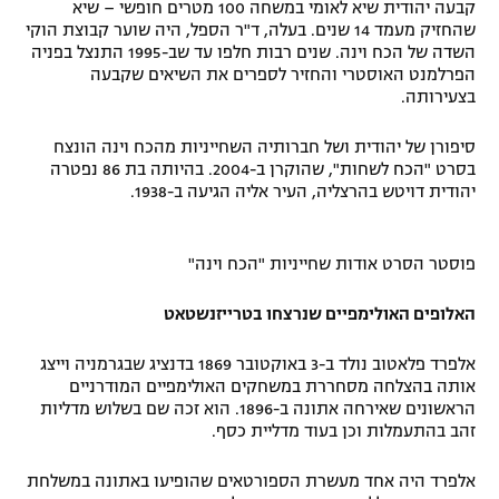
קבעה יהודית שיא לאומי במשחה 100 מטרים חופשי – שיא
רשיון להקרנה פומבית לבית עסק
שהחזיק מעמד 14 שנים. בעלה, ד"ר הספל, היה שוער קבוצת הוקי
השדה של הכח וינה. שנים רבות חלפו עד שב-1995 התנצל בפניה
הפרלמנט האוסטרי והחזיר לספרים את השיאים שקבעה
הצטרפות לחבילת הערוצים
בצעירותה.
לוח דרושים – ג'ובנט
סיפורן של יהודית ושל חברותיה השחייניות מהכח וינה הונצח
בסרט "הכח לשחות", שהוקרן ב-2004. בהיותה בת 86 נפטרה
תגיות
יהודית דויטש בהרצליה, העיר אליה הגיעה ב-1938.
המגזין
פוסטר הסרט אודות שחייניות "הכח וינה"
האלופים האולימפיים שנרצחו בטרייזנשטאט
אלפרד פלאטוב נולד ב-3 באוקטובר 1869 בדנציג שבגרמניה וייצג
אותה בהצלחה מסחררת במשחקים האולימפיים המודרניים
הראשונים שאירחה אתונה ב-1896. הוא זכה שם בשלוש מדליות
זהב בהתעמלות וכן בעוד מדליית כסף.
אלפרד היה אחד מעשרת הספורטאים שהופיעו באתונה במשלחת