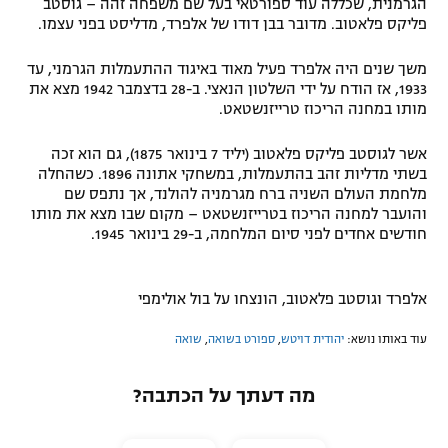
הגרמנית, שכללה עוד ספורטאי בעל שם משפחה זהה – גוסטב
פליקס פלאטוב. מדובר בבן דודו של אלפרד, מדליסט בפני עצמו.
משך שנים היה אלפרד פעיל מאוד באיגוד ההתעמלות הגרמני, עד
1933, אז הודח על ידי השלטון הנאצי. ב-28 בדצמבר 1942 מצא את
מותו במחנה הריכוז טרייזנשטאט.
אשר לגוסטב פליקס פלאטוב (יליד 7 בינואר 1875), גם הוא זכה
בשתי מדליות זהב בהתעמלות, במשחקי אתונה 1896. כשהחלה
מלחמת העולם השניה ברח מגרמניה להולנד, אך נתפס שם
והועבר למחנה הריכוז בטרייזנשטאט – מקום שבו מצא את מותו
חודשים אחדים לפני סיום המלחמה, ב-29 בינואר 1945.
אלפרד וגוסטב פלאטוב, הונצחו על בול אולימפי
עוד באותו נושא:
יהודית דויטש
,
ספורט בשואה
,
שואה
מה דעתך על הכתבה?