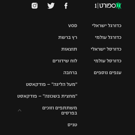
כדורגל ישראלי
VOD
כדורגל עולמי
רץ ברשת
ליגת העל
כדורסל ישראלי
תוצאות
ליגת
ליגה לאומית
האלופות
כדורסל עולמי
לוח שידורים
ליגת ווינר
סל
גביע הטוטו
ענפים נוספים
ברחבה
ליגה
NBA
אירופית
"מעל הליגה" – פודקאסט
ליגה לאומית
ליגיונרים
טניס
יורוליג
ליגה אנגלית
"מחצית בשכונה" – פודקאסט
כדורסל נשים
גביע המדינה
כדוריד
יורוקאפ
ליגה גרמנית
משתתפים וזוכים
בפרסים
מכבי תל
נבחרת
כדורעף
אביב
ישראל
ליגה
טניס
ספרדית
תקנון משתתפים
שחייה
הפועל חולון
מכבי חיפה
וזוכים בפרסים