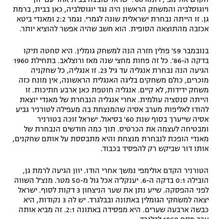
ויוגוסלביה והמשחק הראשון היה נגד יוגוסלביה, כאן בבית, ברמת
גן. זו הייתה נבחרת ישראלית שונה לגמרי. נגמר 2:2 ומאנדי ביטא
אכזבה מהתוצאה הסופית. הוא חשב שהיה אפשר להוציא יותר.
בנובמבר 59' פולין חזרה הנה למשחק גומלין. היא סחטה תיקו
בדקה ה-86'. כל זה פחות מחצי שנה מאז ורוצלאב. בתחילת 1960
הגיעה הנה נבחרת אנגליה עד גיל 23. זו אנגליה, כל שחקניה
מוכרים, כולם משחקים בליגה האנגלית הראשונה, אין מונח כזה
משחק ידידות, לא קיים. אנגליה חוטפת כאן ארבע חתיכות. זו
הייתה סנסציה עולמית. אחרי אנגליה הנבחרת של מאנדי יוצאת
להודו לאליפות מערב אסיה שהמנצחת בה מעפילה לטורניר גביע
אסיה שייערך בסוף שנת 60' בסיאול. ישראל זוכה בטורניר
ומבטיחה לעצמה את הכרטיס. תוך כמה חודשים הנבחרת של
מאנדי הופכת לנבחרת מנצחת והיא מתבססת על אותם שחקנים,
אותו דור שביקש רק להפסיד בכבוד.
הטורניר הקדם אולימפי נמשך אחרי הודו. יוון הגיעה לרמת גן,
הובילה 0:1 בדקה ה-6. יענקל'ה אכל גול מ-50 מטר. מנצ'ל השווה
לפני ההפסקה. שייע נתן את שער הניצחון 3 דקות לסוף. ישראל
יצאה למשחקי הגומלין באתונה ובבלגרד. יש לה 3 נקודות, היא
כבשה ארבעה שערים. היא מפסידה באתונה 2:1. זה מביא אותה