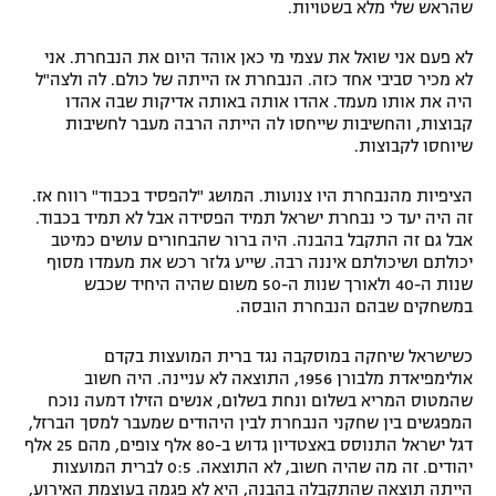
שהראש שלי מלא בשטויות.
רשיון להקרנה פומבית לבית עסק
לא פעם אני שואל את עצמי מי כאן אוהד היום את הנבחרת. אני
לא מכיר סביבי אחד כזה. הנבחרת אז הייתה של כולם. לה ולצה"ל
הצטרפות לחבילת הערוצים
היה את אותו מעמד. אהדו אותה באותה אדיקות שבה אהדו
קבוצות, והחשיבות שייחסו לה הייתה הרבה מעבר לחשיבות
לוח דרושים – ג'ובנט
שיוחסו לקבוצות.
תגיות
הציפיות מהנבחרת היו צנועות. המושג "להפסיד בכבוד" רווח אז.
זה היה יעד כי נבחרת ישראל תמיד הפסידה אבל לא תמיד בכבוד.
המגזין
אבל גם זה התקבל בהבנה. היה ברור שהבחורים עושים כמיטב
יכולתם ושיכולתם איננה רבה. שייע גלזר רכש את מעמדו מסוף
שנות ה-40 ולאורך שנות ה-50 משום שהיה היחיד שכבש
במשחקים שבהם הנבחרת הובסה.
כשישראל שיחקה במוסקבה נגד ברית המועצות בקדם
אולימפיאדת מלבורן 1956, התוצאה לא עניינה. היה חשוב
שהמטוס המריא בשלום ונחת בשלום, אנשים הזילו דמעה נוכח
המפגשים בין שחקני הנבחרת לבין היהודים שמעבר למסך הברזל,
דגל ישראל התנוסס באצטדיון גדוש ב-80 אלף צופים, מהם 25 אלף
יהודים. זה מה שהיה חשוב, לא התוצאה. 0:5 לברית המועצות
הייתה תוצאה שהתקבלה בהבנה, היא לא פגמה בעוצמת האירוע,