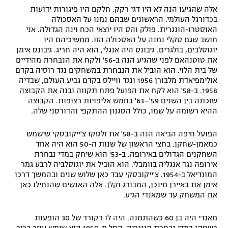
אלה שהגיעו הנה לא היו דגי רקק. חלקם היו פיגורות ידועות
בכדורגל העולמי. הראשונים שבהם נמנו על האסכולה
האוסטרו-הונגרית. פולק והס היו יוצאי הכח וינה הגדולה. אני
חושב שגם סקלי נמנה על האסכולה הזו. ממשיכיהם היו
יוגוסלבים, בולגרים. גיבונס היה אנגלי, הוא היה חריג. גיבונס אימן
את טוטנהאם לפני שהגיע הנה ב-56' ולקח את הנבחרת מהידיים
של בית הלוי. הוא הוביל את הנבחרת במשחקים נגד רוסיה בקדם
אולימפיאדת מלבורן 1956 ונגד וויילס בקדם גביע העולם, שבדיה
1958. ב-58' הוא לקח את הפועל פתח תקווה ובנה את הקבוצה
שזכתה בין השנים 59'–63' בחמש אליפויות רצופות. הקבוצה
ההיא רשומה על שמו, כולל הסגנון ההתקפי והדורסני שלה.
הפועל חיפה הביאה הנה ב-58' את זלטקו צ'ייקובסקי שישמש
כמאמן-שחקן. בחצי הראשון של שנות ה-50 הוא היה אחד
השחקנים הגדולים באירופה. ב-53' הוא שיחק במדי נבחרת
אירופה נגד אנגליה בוומבלי. הוא הוביל את יוגוסלביה לרבע גמר
המונדיאל ב-1954. צ'ייקובסקי עבד כאן שלוש שנים ובהמשך דרכו
אימן את באיירן מינכן, המבורג וקלן. אלה האנשים שהנחילו כאן
את המשחק עד שמאנדי הגיע.
מאנדי היה בן 60 כשהתמנה. היה לו רקורד של 30 הופעות