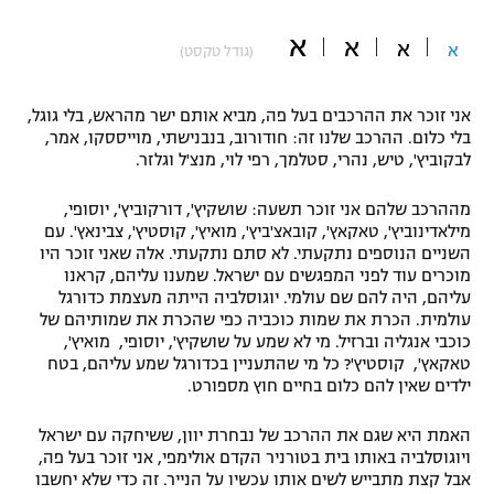
"מחצית בשכונה" – פודקאסט
א
א
אופניים
א
א
(גודל טקסט)
ספורט מוטורי
משתתפים וזוכים בפרסים
אני זוכר את ההרכבים בעל פה, מביא אותם ישר מהראש, בלי גוגל,
בלי כלום. ההרכב שלנו זה: חודורוב, בנבנישתי, מוייססקו, אמר,
כדורמים
לבקוביץ', טיש, נהרי, סטלמך, רפי לוי, מנצ'ל וגלזר.
תקנון משתתפים וזוכים בפרסים
טניס
פוטבול אמריקאי NFL
מההרכב שלהם אני זוכר תשעה: שושקיץ', דורקוביץ', יוסופי,
תקנון עבור פעילות אלקטרה
מילאדינוביץ', טאקאץ', קובאצ'ביץ', מואיץ', קוסטיץ', צבינאץ'. עם
גיימינג E-Sports
השניים הנוספים נתקעתי. לא סתם נתקעתי. אלה שאני זוכר היו
בייסבול MLB
תקנון עבור פעילות ספורט 1 – "מרלן"
מוכרים עוד לפני המפגשים עם ישראל. שמענו עליהם, קראנו
עליהם, היה להם שם עולמי. יוגוסלביה הייתה מעצמת כדורגל
ספורט אתגרי ואקסטרים
עולמית. הכרת את שמות כוכביה כפי שהכרת את שמותיהם של
תנאי שימוש
כוכבי אנגליה וברזיל. מי לא שמע על שושקיץ', יוסופי, מואיץ',
אומנויות לחימה
טאקאץ', קוסטיץ'? כל מי שהתעניין בכדורגל שמע עליהם, בטח
ילדים שאין להם כלום בחיים חוץ מספורט.
מדיניות פרטיות
גיימינג E-Sports
האמת היא שגם את ההרכב של נבחרת יוון, ששיחקה עם ישראל
ויוגוסלביה באותו בית בטורניר הקדם אולימפי, אני זוכר בעל פה,
תקנון פעילות ספורט 1
אבל קצת מתבייש לשים אותו עכשיו על הנייר. זה כדי שלא יחשבו