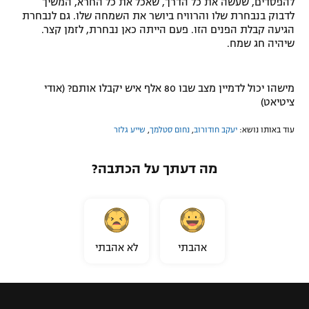
להפסדים, שעשה את כל הדרך, שאכל את כל החרא, המשיך
לדבוק בנבחרת שלו והרוויח ביושר את השמחה שלו. גם לנבחרת
הגיעה קבלת הפנים הזו. פעם הייתה כאן נבחרת, לזמן קצר.
שיהיה חג שמח.
מישהו יכול לדמיין מצב שבו 80 אלף איש יקבלו אותם? (אודי
ציטיאט)
עוד באותו נושא:
יעקב חודורוב
,
נחום סטלמך
,
שייע גלזר
מה דעתך על הכתבה?
אהבתי
לא אהבתי