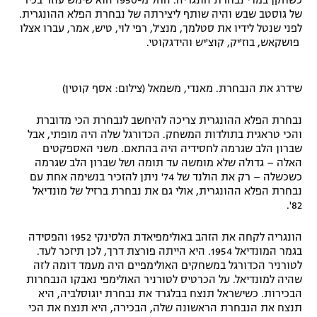
כשחקן במדי נבחרת הונגריה. החל מ-1950 הוא שימש עוזר בכיר
של גוסטב שבש והיה שותף ליצירתה של נבחרת הפלא ההונגרית.
לפני שנטל לידיו את סטלמך, מנצ'ל, רפי לוי, טיש, אמר, עברו אצלו
פושקאש, בוז'יק, קוצ'יש והידגקוטי.
שידרג את הנבחרת. מאנדי, משמאל (צילום: אסף קוטין)
נבחרת הפלא ההונגרית צריכה להיחשב לנבחרת הכי מדוברת
והכי טראגית בתולדות המשחק. הכדורגל שלה היה מופתי, אבל
שברון הלב שגרמה לחסידיה היה בהתאם. משני האספקטים
האלה – גדולה שלא מומשה עד תומה ושל שברון הלב שגרמה
כשכשלה – רק את הולנד של 74' ניתן להזכיר בנשימה אחת עם
נבחרת הפלא ההונגרית, אולי גם את נבחרת ברזיל של מונדיאל
82'.
הונגריה לקחה את הזהב באולימפיאדת הלסינקי 1952 והפסידה
בגמר המונדיאל 1954. היא הייתה פורצת דרך, לכן תיזכר לעד.
לטורניר הכדורגל במשחקים האולימפיים היה מעמד דומה לזה
שהיה למונדיאל. על הכרטיס לטורניר האולימפי נאבקו הנבחרות
הבכירות. כשישראל תנצח בבלגרד את נבחרת יוגוסלביה, היא
תנצח את הנבחרת הראשונה שלה, הבכירה, היא תנצח את הכי