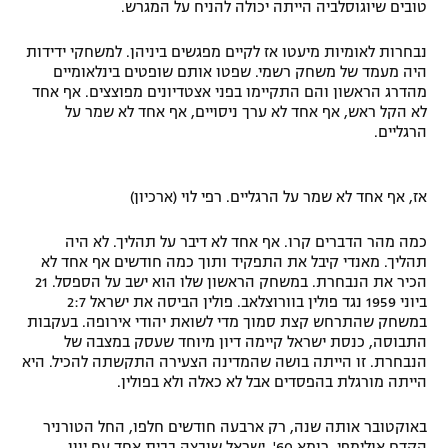
טובים שיוגוסלביה הייתה יכולה להניח על המגרש.
נבחרות לאומיות מיעטו אז לקיים מפגשים ביניהן. למשחקי ידידות
היה מעמד של משחק רשמי. שפטו אותם שופטים בינלאומיים
מהדרג הראשון והם התקיימו בפני אצטדיונים מפוצצים. אף אחד
לא הקל ראש, אף אחד לא ערך ניסויים, אף אחד לא שמר על
הרגליים.
אז, אף אחד לא שמר על הרגליים. רפי לוי (ארכיון)
כמה מהר הדברים קרו. אף אחד לא דיבר על תהליך. לא היה
תהליך. מאנדי קיבל את התפקיד ותוך כמה חודשים אף אחד לא
הכיר את הנבחרת. במשחק הראשון שלו הוא ישב על הספסל. 21
ביוני 1959 נגד פולין בוורוצלאב. פולין הביסה את ישראל 2:7
במשחק שהתרחש קצת סמוך מדי לשואת יהודי אירופה. בעקבות
התבוסה, כנסת ישראל קיימה דיון מיוחד שעסק במצבה של
הנבחרת. זו הייתה בושה שהמדינה הצעירה התקשתה להכיל. היא
הייתה מורגלת בהפסדים אבל לא כאלה ולא בפולין.
באוקטובר אותה שנה, רק ארבעה חודשים חלפו, החל הטורניר
הקדם אולימפי, רומא 60'. ישראל שובצה בבית אחד עם יוון