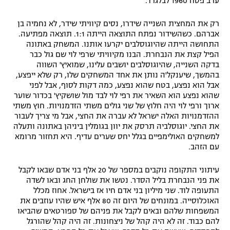
ערב פסח 1960 לבלגרד.
רק את המחצית השנייה שידרו, נסים קיוויתי שידר, לא נחמיה בן
אברהם. כשהשידור נפתח התוצאה הייתה 1:1. תוצאה מפתיעה.
התחושה הייתה שהיוגוסלבים יקרעו אותנו. המשחק באתונה
הפיל קצת את הנבחרת. הבנו מקיוויתי שרפי לוי שם גול כבר
בדקה השנייה, שהיוגוסלבים יושבים עלינו, שמואיץ' השווה
בהמשך, שיענקל'ה נותן את אחד המשחקים שלו, רק שלא ייפצע,
אבל הוא נפצע, בטח שהוא נפצע, כמה דקות לסוף, אבל לפני
שהוא נפצע הוא השאיר את רפי לוי לבד מול שושקיץ' בכדור שוער
ארוך ורפי לוי היה חלוץ של שני גולים משתי הזדמנויות. חוץ משתי
ההזדמנויות האלה ישראל לא עברה את החצי, אבל מי צריך לעבור
את החצי. יוגוסלביה תרסק את יוון בגומלין ביניהן באתונה ותעלה
למשחקים האולימפיים בגלל יחס שערים עדיף. היא תחזור מרומא
עם הזהב.
עיתוני התקופה נוקבים במספר של 20 אלף בני אדם שבאו לקבל
את פני הנבחרת בליל הסדר. נטשו את שולחן החג ובאו לשדה
התעופה לוד. שני מיליון בני אדם חיו אז בישראל. אחוז מכלל
האוכלוסייה. במונחים של היום זה 80 אלף איש שהיו עוזבים את
המשפחות שלהם ובאים לקבל את פניהם של ספורטאים שהביאו
להם כבוד. זה לא היה קהל של ניצחונות. זה היה קהל שהורגל