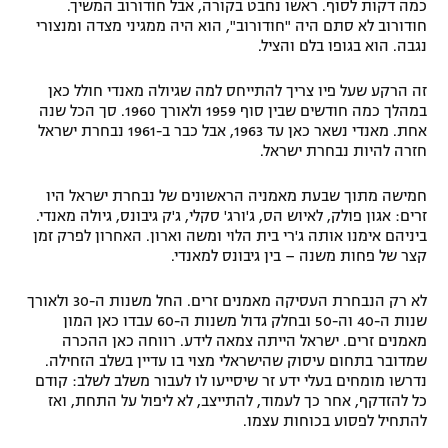
כמה דקות לסוף. ראשו נחבט בקורה, אבל חודורוב המשיך.
חודורוב לא סתם היה "חודורוב", הוא היה ממגיני מצדה ומנצורי
נגבה. הוא בגופו בלם והציל.
זה הרקע שעל פיו צריך להתייחס למה שגיולה מאנדי חולל כאן
במהלך כמה חודשים שבין סוף 1959 ולאורך 1960. סך הכל שנה
אחת. מאנדי נשאר כאן עד 1963, אבל כבר ב-1961 נבחרת ישראל
חזרה להיות נבחרת ישראל.
חמישה מתוך שבעת מאמניה הראשונים של נבחרת ישראל היו
זרים: אגון פולק, לאיוש הס, ג'ורג' סקלי, ג'ק גיבונס, גיולה מאנדי.
ביניהם אימנו אותה ג'רי בית הלוי ומשה וארון. האחרון לפרק זמן
קצר של פחות משנה – בין גיבונס למאנדי.
לא רק הנבחרת העסיקה מאמנים זרים. החל משנות ה-30 ולאורך
שנות ה-40 וה-50 ובחלק גדול משנות ה-60 עבדו כאן המון
מאמנים זרים. ישראל הייתה צמאה לידע. רווחה כאן ההכרה
שמדובר בתחום עיסוק שהישראלי מצוי בו עדיין בשלב הזחילה.
נדרשו מומחים בעלי ידע זר שיסייעו לו לעבור משלב לשלב: קודם
כל להזדקף, אחר כך לעמוד, להתייצב, לא ליפול על התחת, ואז
להתחיל לפסוע בכוחות עצמו.