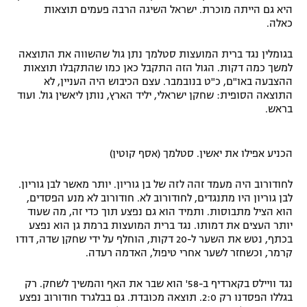
היא גם הייתה מוכרת. ישראל השיגה הרבה פעמים תוצאות
כאלה.
בגומלין נגד ברית המועצות סטלמך נתן גול שהשווה את התוצאה
למשך כמה דקות. הגול הזה התקבל כאן כמו שהתקבלו תוצאות
ההצבעה באו"ם, כ"ט בנובמבר. עצם הכיבוש היה העניין, לא
התוצאה הסופית: שחקן ישראלי, יליד הארץ, נותן ליאשין גול. ועוד
בראש.
הכניע אפילו את יאשין. סטלמך (אסף קוטין)
לחודורוב היה מעמד זהה לזה של בן גוריון. יותר מאשר לבן גוריון.
לבן גוריון היו מתנגדים, לחודורוב לא. חודורוב לא מנע הפסדים,
הוא הציל מתבוסות. ותמיד הוא גם נפצע תוך כדי זה, מה שעוד
יותר העצים את דמותו. נגד ברית המועצות ברמת גן הוא נפצע
בכתף, נטש את השער ל-20 דקות, הוחלף על ידי שחקן שדה, דודו
קרמר, וכשחזר לשער אחרי טיפול, האדמה רעדה.
נגד וויילס בקארדיף ב-58' הוא שבר את האף והמשיך לשחק. רק
בגללו הפסדנו רק 2:0. תוצאה מכובדת. גם בבלגרד חודורוב נפצע