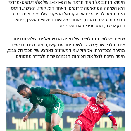
חיפוש הנתיב אל האור ונראה ש ה 4-2-1-3 של אלאך/מאס/מרדכי
היא השיטה המתאימה לירוקים. האחד הוא קאיו, האיש שהוסט
מיום הגיעו לכפר גלים אל הקו ואל המיקום שלו מימי איינטרכט
פרנקפורט. שם במרכז, מאחורי שלושת החלוצים סלליך, עוואד
ורוקאביצה, הוא מפריח את השממה.
שניים משלושת החלוצים של חיפה הם שמאליים ושלושתם יחד
אינם חלוצי שפיץ של גב לשער.יחד עם קאיו,חיפה מציגה רביעייה
מהירה ומכדררת. אל מול שני המעוינים באמצע של מכבי תל אביב,
חיפה חייבת לנצל את הכוחות הנכונים שלה ולכדרר מהקווים.