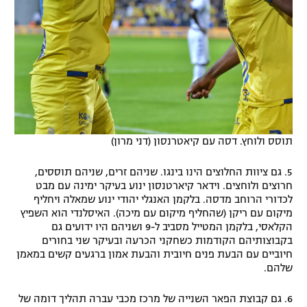
תוסס ולוחץ. דסה עם קיאטרנסון (דני מרון)
5. גם ציוות החלוצים הינו בינגו. שניהם זרים, שניהם תוססים,
חרוצים ולוחצים. וידאר קיארטנסון ינוע בעיקר ימינה עם מבט
לכדורי הרוחב מדסה. בלקמן האנגלי יהודי ינוע שמאלה ויחליף
מיקום עם ריקן (שהחליף מיקום עם מיכה). האיסלנדי הוא השפיץ
הקלאסי, בלקמן המטייל מסביב ל-9 ושניהם היו ידועים גם
בקבוצותיהם הקודמות כשחקני הכרעה ובעיקר שני בחורים
חיוביים עם הבעת פנים חיובית והבעת אמון ברגעים קשים במאמן
שלהם.
6. גם קבוצת הפאר השנייה של מרכז מכבי עברה תהליך דומה של