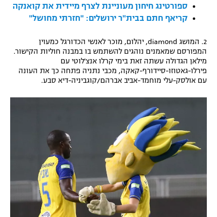
ספורטינג חיחון מעוניינת לצרף מיידית את קואנקה
רשיון להקרנה פומבית לבית עסק
קריאף חתם בבית"ר ירושלים: "חזרתי מחושל"
הצטרפות לחבילת הערוצים
2. המושג diamond, יהלום, מוכר לאנשי הכדורגל כמעוין
המפורסם שמאמנים נוהגים להשתמש בו במבנה חוליות הקישור.
לוח דרושים – ג'ובנט
מילאן הגדולה עשתה זאת בימי קרלו אנצ'לוטי עם
פירלו-גאטוזו-סיידורף-קאקה, מכבי נתניה פתחה כך את העונה
עם אולסק-עלי מוחמד-אביב אברהם/קוגביניה-דיא סבע.
תגיות
המגזין