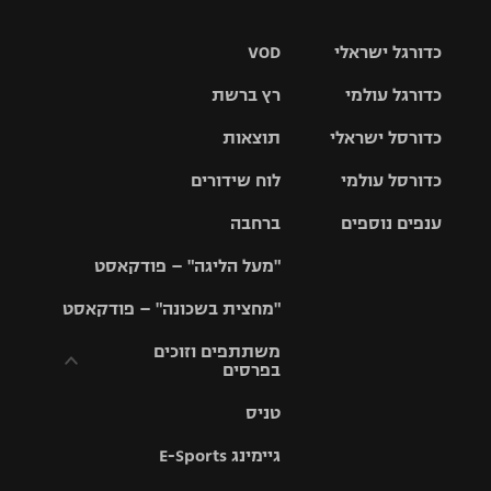
כדורגל ישראלי
VOD
כדורגל עולמי
רץ ברשת
ליגת העל
כדורסל ישראלי
תוצאות
ליגת
ליגה לאומית
האלופות
כדורסל עולמי
לוח שידורים
ליגת ווינר
סל
גביע הטוטו
ענפים נוספים
ברחבה
ליגה
NBA
אירופית
"מעל הליגה" – פודקאסט
ליגה לאומית
ליגיונרים
טניס
יורוליג
ליגה אנגלית
"מחצית בשכונה" – פודקאסט
כדורסל נשים
גביע המדינה
כדוריד
יורוקאפ
ליגה גרמנית
משתתפים וזוכים
בפרסים
מכבי תל
נבחרת
כדורעף
אביב
ישראל
ליגה
טניס
ספרדית
תקנון משתתפים
שחייה
הפועל חולון
מכבי חיפה
וזוכים בפרסים
גיימינג E-Sports
ליגה