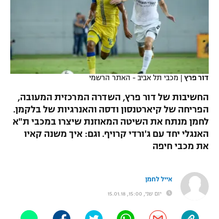
כדורסל נשים
נבחרת ישראל
יורוליג
ליגה ספרדית
טניס
VOD
מכבי תל אביב
מכבי חיפה
יורוקאפ
ליגה איטלקית
כדוריד
הפועל חולון
בית"ר ירושלים
רץ ברשת
ליגה צרפתית
כדורעף
דור פרץ
|
מכבי תל אביב - האתר הרשמי
הפועל ירושלים
מכבי תל אביב
ליגה הולנדית
החשיבות של דור פרץ, השדרה המרכזית המעובה,
שחייה
תוצאות
דני אבדיה
הפועל תל אביב
הפריחה של קיארטנסון ודסה והאנרגיות של בלקמן.
ליגה טורקית
לחמן מנתח את השיטה המאוזנת שיצרו במכבי ת"א
ג'ודו
הפועל חיפה
לוח שידורים
האנגלי יחד עם ג'ורדי קרויף. וגם: איך משנה קאיו
ליגה סינית
אגרוף
את מכבי חיפה
הפועל באר שבע
ליגה ברזילאית
ברחבה
ספורט אולימפי
מכבי נתניה
אייל לחמן
ליגות נוספות
UFC
יום שני, 15:00, 15.01.18
"מעל הליגה" – פודקאסט
בני יהודה
היאבקות WWE