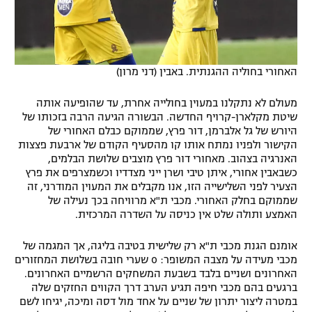
האחורי בחוליה ההגנתית. באבין (דני מרון)
מעולם לא נתקלנו במעוין בחולייה אחרת, עד שהופיעה אותה
שיטת מקלארן-קרויף החדשה. הבשורה הגיעה הרבה בזכותו של
היורש של גל אלברמן, דור פרץ, שממוקם כבלם האחורי של
הקישור ולפניו נמתח אותו קו מהסעיף הקודם של ארבעת פצצות
האנרגיה בצהוב. מאחורי דור פרץ מוצבים שלושת הבלמים,
כשבאבין אחורי, איתן טיבי ושרן ייני מצדדיו וכשמצרפים את פרץ
הצעיר לפני השלישייה הזו, אנו מקבלים את המעוין המודרני, זה
שממוקם בחלק האחורי. מכבי ת"א מרוויחה בכך נעילה של
האמצע ותולה שלט אין כניסה על השדרה המרכזית.
אומנם הגנת מכבי ת"א רק שלישית בטיבה בליגה, אך המגמה של
מכבי מעידה על מצבה המשופר: 0 שערי חובה בשלושת המחזורים
האחרונים ושניים בלבד בשבעת המשחקים הרשמיים האחרונים.
ברגעים בהם מכבי חיפה תגיע הערב דרך הקווים החזקים שלה
במטרה ליצור יתרון של שניים על אחד מול דסה ומיכה, יגיחו לשם