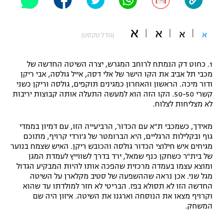
"מחצית בשכונה" – פודקאסט
אופניים
א
א
א
א
(גודל טקסט)
ספורט מוטורי
משתתפים וזוכים בפרסים
1. כחוט דק הנמתח לרוחב המגרש, יצרה השיטה החדשה של
כדורמים
מכבי תל אביב את הקו הישר של אלי דסה, אייל גולסה, אבי ריקן
תקנון משתתפים וזוכים בפרסים
טניס
ודור מיכה. הראשון והאחרון כמגינים תוקפים, גולסה וריקן כשני
פוטבול אמריקאי NFL
קשרי 50-50. הקו הזה הוא למעשה התעלה אותה קבוצות יריבות
תקנון עבור פעילות אלקטרה
לא מצליחות לצלוח.
גיימינג E-Sports
בייסבול MLB
תקנון עבור פעילות ספורט 1 – "מרלן"
מאידך, כשמכבי ת"א עם הכדור, הרביעייה הזו, עם דמיון בממדי
גוף ובקלילות הרגליים, היא הברומטר של ג'ורדי קרויף, מתוכם
ספורט אתגרי ואקסטרים
מגיחים איש חילוצי הכדור גולסה והכובש ריקן. האיש שצמח בנוער
תנאי שימוש
של בית"ר כשחקן כנף שמאל, ירד בדרך לשווייץ לעמדת המגן
אומנויות לחימה
ומוצא עצמו בעמדה מרכזית שהפכה אותו להיות המבקיע הגדול
מגל שני. אכן נראה שההשפעה של סטיב מקלארן על השיטה
מדיניות פרטיות
החדשה הזו לא תסולא בפז. הבריטי לא חזר למולדתו עד שהוא
גיימינג E-Sports
וקרויף מצאו את הנוסחה וארגנו את השיטה. איזון היה שם
המשחק.
תקנון פעילות ספורט 1