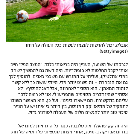
אובלק. יכול להרשות לעצמו לעשות ככל העולה על רוחו
(Gettyimages)
לגרסתו של השוער, העניין היה בריאותי בלבד. "המצב הפיזי חייב
אותי לקבל החלטות לא פופולריות. היה קשה גם להמשיך לשחק
במדי אתלטיקו, ועליתי על המגרש עם משככי כאבים. להוסיף לכך
גם את הנבחרת – זה פשוט יותר מדי. הייתי עושה כך ללא קשר
לזהות המאמן", הוא הסביר לאחרונה, אבל דאג להוסיף: "לא
אסתיר שהיו דברים מסוימים שהפריעו לי. אני לא רוצה לדבר
עליהם בתקשורת. הם יישארו בינינו". ועל כן, הוא מאושר משובו
לתפקיד של מתיאז' קק המנוסה, בין היתר כי איתו יש על הנייר
סיכוי טוב יותר להגשים חלום של העפלה לטורניר גדול.
היה זה קק שהעלה את סלובניה כנגד כל התחזיות למונדיאל
בדרום אפריקה ב-2010, אחרי ניצחון סנסציוני על רוסיה של חוס