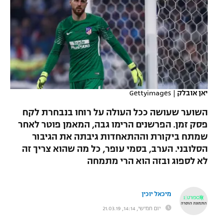
כדורסל נשים
נבחרת ישראל
יורוליג
ליגה ספרדית
טניס
VOD
מכבי תל אביב
מכבי חיפה
יורוקאפ
ליגה איטלקית
כדוריד
הפועל חולון
בית"ר ירושלים
רץ ברשת
ליגה צרפתית
כדורעף
הפועל ירושלים
מכבי תל אביב
ליגה הולנדית
יאן אובלק
|
Gettyimages
שחייה
תוצאות
דני אבדיה
הפועל תל אביב
השוער שעושה ככל העולה על רוחו בנבחרת לקח
ליגה טורקית
ג'ודו
פסק זמן. הפרשנים הרימו גבה, המאמן פוטר לאחר
הפועל חיפה
לוח שידורים
שמתח ביקורת וההתאחדות גיבתה את הגיבור
ליגה סינית
אגרוף
הסלובני. הערב, בסמי עופר, כל מה שהוא צריך זה
הפועל באר שבע
לא לספוג ובזה הוא הרי מתמחה
ליגה ברזילאית
ברחבה
ספורט אולימפי
מכבי נתניה
ליגות נוספות
UFC
מיכאל יוכין
"מעל הליגה" – פודקאסט
בני יהודה
יום חמישי, 14:14, 21.03.19
היאבקות WWE