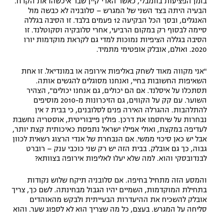
בזמן הפציעות בוומבלי, כאשר הארי קיין שבר איכשהו את הקרח.
הבעיה היתה בצד השני של המגרש – סלובניה לא כבשה מול
האנגלים, ובסך הכל הבקיעה 12 פעמים בלבד. זו הסיבה בגללה
סיימה לבסוף רק במקום הרביעי, אחרי סלובקיה וסקוטלנד. זו
הסיבה בגללה הציפיות נמוכות למדי גם לקראת מוקדמות יורו
2020. ואולם, אובלק אופטימי מתמיד.
"אני מקווה מאוד לשחק באליפות אירופה או במונדיאל. זו אחת
השאיפות החשובות בחיי, ואנחנו מסוגלים להגשים אותה.
תסתכלו על איסלנד. אם הם יכולים, גם אנחנו יכולים", הצהיר
השוער. עם קק על הקווים, גם הזיכרונות מ-2010 מוסיפים
להתלהבות. ההגרלה האירה פנים לסלובנים, כי בבית 7 אין
נבחרות על שיחסמו את דרכן. פולין פייבוריטית, אוסטריה נחשבת
לעדיפה במקצת, ואולי אפילו ישראל נתפסת כאיכותית קצת יותר,
אבל יש כאן סיכוי ממשי. אם הנבחרת של אנדי הרצוג רשאית לכוון
גבוה, כך גם אובלק. בבית הזה יש רק שני כוכבי ענק – רוברט
לבנדובסקי והוא. למה שלא יעלו לאליפות אירופה בצוותא?
והמסע הזה מתחיל בחיפה. אם סלובניה תיקח שלוש נקודות
בתחילת המוקדמות, השמיים יהיו הגבול מבחינתה. לשם כך, צריך
אובלק להשכיח את ההיעדרות הבעייתית ולבקש מהאוהדים
סליחה על המגרש. בעצם, כל מה שצריך הוא לא לספוג שער. והוא