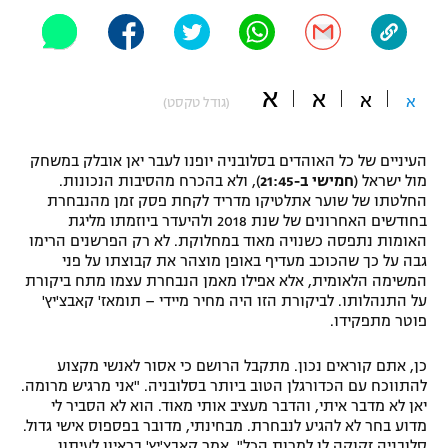
"מחצית בשכונה" – פודקאסט
אופניים
ספורט מוטורי
א
משתתפים וזוכים בפרסים
א
א
א
(גודל טקסט)
כדורמים
תקנון משתתפים וזוכים בפרסים
טניס
העיניים של כל האוהדים בסלובניה יופנו לעבר יאן אובלק במשחק
מול ישראל (
חמישי ב-21:45
), ולא בהכרח מהסיבות הנכונות.
פוטבול אמריקאי NFL
תקנון עבור פעילות אלקטרה
החלטתו של שוער אתלטיקו מדריד לקחת פסק זמן מהנבחרת
בחודשים האחרונים של שנת 2018 ולהיעדר ביוזמתו מליגת
גיימינג E-Sports
בייסבול MLB
האומות נתפסה כשנויה מאוד במחלוקת. לא רק הפרשנים הרימו
תקנון עבור פעילות ספורט 1 – "מרלן"
גבה על כך שהכוכב מעדיף באופן מוצהר את קבוצתו על פני
ספורט אתגרי ואקסטרים
המשימה הלאומית, אלא אפילו מאמן הנבחרת עצמו מתח ביקורת
תנאי שימוש
על התנהלותו. לביקורת הזו היה מחיר מיידי – תומאז' קאבצ'יץ'
פוטר מתפקידו.
אומנויות לחימה
מדיניות פרטיות
כן, אתם קוראים נכון. מתקבל הרושם כי אסור לאנשי מקצוע
גיימינג E-Sports
להתווכח עם הכדורגלן הטוב ביותר בסלובניה. "אני מרגיש מרומה.
יאן לא מדבר איתי, והדבר מעציב אותי מאוד. הוא לא הסביר לי
תקנון פעילות ספורט 1
מדוע בחר לא להגיע לנבחרת. מבחינתי, מדובר בפספוס אישי גדול.
סלובניה זקוקה לו למרות הכל", אמר קאבצ'יץ' בראיון לעיתון