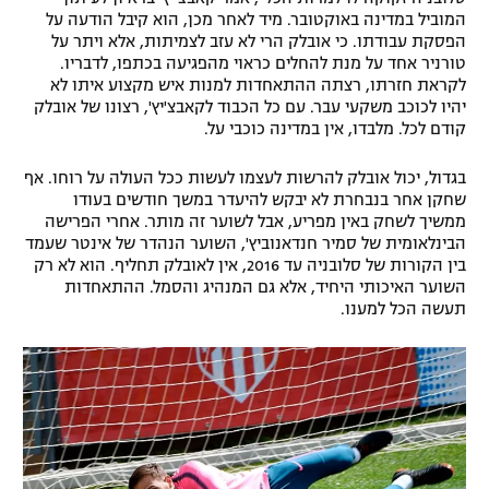
המוביל במדינה באוקטובר. מיד לאחר מכן, הוא קיבל הודעה על
רשיון להקרנה פומבית לבית עסק
הפסקת עבודתו. כי אובלק הרי לא עזב לצמיתות, אלא ויתר על
טורניר אחד על מנת להחלים כראוי מהפגיעה בכתפו, לדבריו.
הצטרפות לחבילת הערוצים
לקראת חזרתו, רצתה ההתאחדות למנות איש מקצוע איתו לא
יהיו לכוכב משקעי עבר. עם כל הכבוד לקאבצ'יץ', רצונו של אובלק
קודם לכל. מלבדו, אין במדינה כוכבי על.
לוח דרושים – ג'ובנט
בגדול, יכול אובלק להרשות לעצמו לעשות ככל העולה על רוחו. אף
תגיות
שחקן אחר בנבחרת לא יבקש להיעדר במשך חודשים בעודו
ממשיך לשחק באין מפריע, אבל לשוער זה מותר. אחרי הפרישה
המגזין
הבינלאומית של סמיר חנדאנוביץ', השוער הנהדר של אינטר שעמד
בין הקורות של סלובניה עד 2016, אין לאובלק תחליף. הוא לא רק
השוער האיכותי היחיד, אלא גם המנהיג והסמל. ההתאחדות
תעשה הכל למענו.