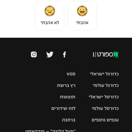
אהבתי
לא אהבתי
כדורגל ישראלי
VOD
כדורגל עולמי
רץ ברשת
ליגת העל
כדורסל ישראלי
תוצאות
ליגת
ליגה לאומית
האלופות
כדורסל עולמי
לוח שידורים
ליגת ווינר
סל
גביע הטוטו
ענפים נוספים
ברחבה
ליגה
NBA
אירופית
"מעל הליגה" – פודקאסט
ליגה לאומית