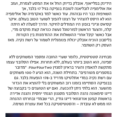
הידינק בפלייאוף. אובלק בדיוק החל אז את המסע לצמרת, ועזב
את אולימפיה לובליאנה לטובת בנפיקה בגיל 17 בלבד, אך
השאיפות כבר היו גבוהות. עוד כאשר למד באקדמיה של אולימפיה
הוא לא היסס להצהיר על רצונו להפוך לשוער הטוב בעולם. איקר
קסיאס וג'יג'י בופון היו המודלים לחיקוי. הדרך למעלה לא היתה
קלה, והצעד הראשון לפורטוגל נעשה כנראה קצת מוקדם מדי,
אבל כאשר קיבל אחרי ההשאלות את ההזדמנות בין הקורות
בליסבון הוכיח אובלק יכולת פנומנלית לשמור על רשת נקיה. מאז
העסק רק השתפר.
מבחינה סטטיסטית, כלומר שערי החובה ומספר המשחקים ללא
ספיגה, הוא הטוב ביותר בעולם, ללא תחרות. אפילו הסלובני עצמו
מתקשה להאמין והעיר בראיון למגזין FourFourTwo: "מדובר
במספרים מטורפים". בתחילת השנה, הוא הגיע ל-100 משחקים
עם רשת נקיה במדי אתלטיקו מדריד ב-178 הופעות בלבד. גם
בבנפיקה הסתיימו בזמנו רוב המשחקים בלי להוציא את הכדור
מהשער. הוא בלתי ניתן להכנעה. ואם יש הטוענים כי בקבוצה של
דייגו סימאונה נהנה הסלובני מסגנון הגנתי יחסית והגנה אדירה
בראשות קפטן אורוגוואי דייגו גודין, הרי שבמדי נבחרתו ההנחה
הזו ממש לא עובדת – והסטטיסטיקה בכל זאת עוצרת נשימה.