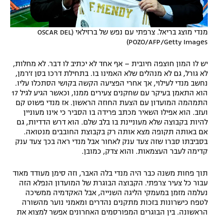
מנדי מוצג בריאל. צרפתי עם נפש של ברזילאי (OSCAR DEL
POZO/AFP/Getty Images)
יש לו המון חוצפה חיובית – אף אחד לא יכתיב לו דבר. לא מחלות,
לא גורל, גם לא מנהלים שלא האמינו בו. בתחילת דרכו בסן ז'רמן,
נחשב מנדי לעילוי, אך אחרי הפציעה הקשה בקושי הסתכלו עליו.
הוא התאמן בעיקר עם שחקנים צעירים ממנו, וכאשר הגיע לגיל 17
התמהמה המועדון עם הצעת החוזה הראשון. אז מנדי פשוט קם
ועזב. הוא אפילו השאיר מכתב פרידה בו הסביר כי אינו מעוניין
להיות בקבוצה שלא מעוניינת בו בלב שלם. הוא דרש הדדיות, גם
אם באותה תקופה מצא אותה רק בקבוצת החובבים מנטואה.
בסביבתו סברו שזה צעד ענק לאחור אבל מנדי ראה בכך צעד ענק
קדימה לעבר העצמאות. והוא צדק, כמובן.
תוך פחות משנה כבר היה מנדי בלה האבר, וזה סימן מעודד מאוד
עבור כל צעיר צרפתי. הקבוצה הבוגרת של המועדון הנפלא הזה
נעלמה מזמן במעמקי הליגה השנייה, אבל האקדמיה ממשיכה
לטפח כישרונות בזכות מתקנים נהדרים ומאמני נוער מהשורה
הראשונה. בין הבוגרים המפורסמים האחרונים אפשר למצוא את