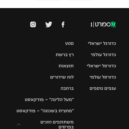
כדורגל ישראלי
VOD
כדורגל עולמי
רץ ברשת
ליגת העל
כדורסל ישראלי
תוצאות
ליגת
ליגה לאומית
האלופות
כדורסל עולמי
לוח שידורים
ליגת ווינר
סל
גביע הטוטו
ענפים נוספים
ברחבה
ליגה
NBA
אירופית
"מעל הליגה" – פודקאסט
ליגה לאומית
ליגיונרים
טניס
יורוליג
ליגה אנגלית
"מחצית בשכונה" – פודקאסט
כדורסל נשים
גביע המדינה
כדוריד
יורוקאפ
ליגה גרמנית
משתתפים וזוכים
בפרסים
מכבי תל
נבחרת