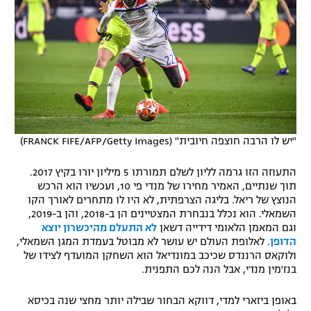
"יש לו הרבה חוצפה חיובית" (FRANCK FIFE/AFP/Getty Images)
התעוזה הזו גרמה לליון לשלם תמורתו 5 מיליון יורו בקיץ 2017.
תוך שנתיים, האמיר מחירו של מנדי פי 10, ועכשיו הוא הרכש
הנוצץ של ריאל. בליגה הצרפתית, לא היו לו מתחרים לאורך הקו
השמאלי. הוא נכלל בנבחרת המצטיינים הן ב-2018, והן ב-2019,
וגם המאמן הלאומי דידייה דשאן
לא התעלם מהיכשרון יוצא
הדופן
. לאלופת העולם יש עושר לא מבוטל בעמדת המגן השמאלי,
ולוקאס הרננדס שכיכב במונדיאל הוא השחקן המועדף לצידו של
בנז'מין מנדי, אבל הנה לכם התפנית.
באופן ביזארי למדי, דווקא הבחור שבילה יותר מחצי שנה בכיסא