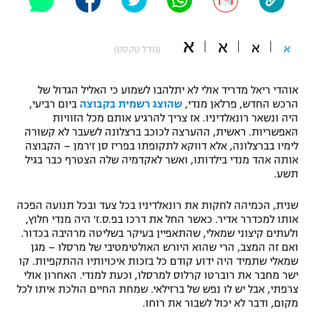
"מחצית בשכונה" – פודקאסט
אופניים
א
א
א
א
(גודל טקסט)
ספורט מוטורי
משתתפים וזוכים בפרסים
אוהדי ריאל מדריד אולי לא יתלהבו לשמוע כי האליל הגדול של
כדורמים
הרכש החדש, פרלאן מנדי,
שהוצג רשמית בקבוצה
ביום רביעי,
תקנון משתתפים וזוכים בפרסים
טניס
היה ונשאר רונאלדיניו. אז צריך להרגיע אותם מכל הזוויות
פוטבול אמריקאי NFL
האפשריות. ראשית, ההערצה לכוכב ברצלונה לשעבר לא קשורה
תקנון עבור פעילות אלקטרה
לימיו בברצלונה, אלא דווקא לתקופתו בפריז סן ז'רמן – הקבוצה
גיימינג E-Sports
אותה אהד מנדי בילדותו, ואשר לאקדמיה שלה הצטרף כבר בגיל
בייסבול MLB
תקנון עבור פעילות ספורט 1 – "מרלן"
תשע.
ספורט אתגרי ואקסטרים
שנית, הכמיהה לחקות את רונאלדיניו בכל צעד ובכל תנועה הפכה
תנאי שימוש
אותו למכדרר אדיר. כאשר החל את דרכו בפ.ס.ז' היה מנדי חלוץ,
אומנויות לחימה
ולעתים קיצוני שמאלי, שהתאפיין בעיקר בשליטה מרהיבה בכדור.
ואם זה המצב, הרי שהוא היורש האולטימטיבי של מרסלו – מגן
מדיניות פרטיות
שמאלי שתמיד היה ידוע קודם כל בזכות איכויותיו ההתקפיות. קו
גיימינג E-Sports
ישר מחבר את רוברטו קרלוס למרסלו, וכעת למנדי. האחרון אולי
צרפתי, אבל יש לו נפש של ברזילאי. שמחת החיים הולכת איתו לכל
תקנון פעילות ספורט 1
מקום, ודבר לא יכול לשבור את רוחו.