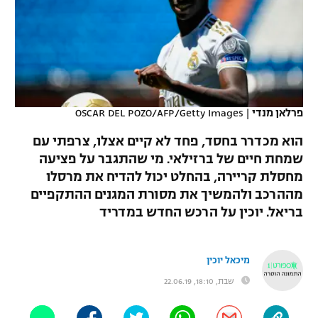
כדורסל נשים
נבחרת ישראל
יורוליג
ליגה ספרדית
טניס
VOD
מכבי תל אביב
מכבי חיפה
יורוקאפ
ליגה איטלקית
כדוריד
הפועל חולון
בית"ר ירושלים
רץ ברשת
ליגה צרפתית
כדורעף
פרלאן מנדי
|
OSCAR DEL POZO/AFP/Getty Images
הפועל ירושלים
מכבי תל אביב
ליגה הולנדית
הוא מכדרר בחסד, פחד לא קיים אצלו, צרפתי עם
שחייה
תוצאות
דני אבדיה
הפועל תל אביב
שמחת חיים של ברזילאי. מי שהתגבר על פציעה
ליגה טורקית
מחסלת קריירה, בהחלט יכול להדיח את מרסלו
ג'ודו
הפועל חיפה
לוח שידורים
מההרכב ולהמשיך את מסורת המגנים ההתקפיים
ליגה סינית
אגרוף
בריאל. יוכין על הרכש החדש במדריד
הפועל באר שבע
ליגה ברזילאית
ברחבה
ספורט אולימפי
מכבי נתניה
מיכאל יוכין
ליגות נוספות
UFC
שבת, 18:10, 22.06.19
"מעל הליגה" – פודקאסט
בני יהודה
היאבקות WWE