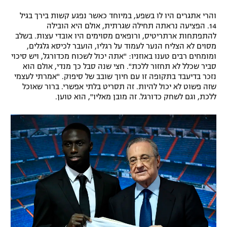
רשיון להקרנה פומבית לבית עסק
והרי אתגרים היו לו בשפע, במיוחד כאשר נפגע קשות בירך בגיל
14. הפציעה נראתה תחילה שגרתית, אולם היא הובילה
להתפתחות ארתריטיס, ורופאים מסוימים היו אובדי עצות. בשלב
הצטרפות לחבילת הערוצים
מסוים לא הצליח הנער לעמוד על רגליו, הועבר לכיסא גלגלים,
ומומחים רבים טענו באוזניו: "אתה יכול לשכוח מכדורגל, ויש סיכוי
לוח דרושים – ג'ובנט
סביר שכלל לא תחזור ללכת". חצי שנה סבל כך מנדי, אולם הוא
נזכר בדיעבד בתקופה זו עם חיוך שובב של סיפוק. "אמרתי לעצמי
תגיות
שזה פשוט לא יכול להיות. זה תסריט בלתי אפשרי. ברור שאוכל
ללכת, וגם לשחק כדורגל. זה מובן מאליו", הוא טוען.
המגזין