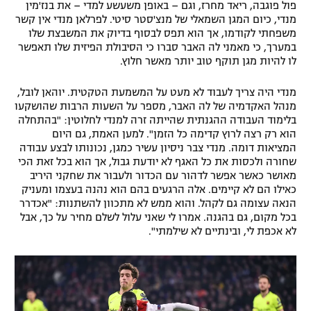
פול פוגבה, ריאד מחרז, וגם – באופן משעשע למדי – את בנז'מין
מנדי, כיום המגן השמאלי של מנצ'סטר סיטי. לפרלאן מנדי אין קשר
משפחתי לקודמו, אך הוא תפס לבסוף בדיוק את המשבצת שלו
במערך, כי מאמני לה האבר סברו כי הסיבולת הפיזית שלו תאפשר
לו להיות מגן תוקף טוב יותר מאשר חלוץ.
מנדי היה צריך לעבוד לא מעט על המשמעת הטקטית. יוהאן לובל,
מנהל האקדמיה של לה האבר, מספר על השעות הרבות שהושקעו
בלימוד העבודה ההגנתית שהייתה זרה למנדי לחלוטין: "בהתחלה
הוא רק רצה לרוץ קדימה כל הזמן". למען האמת, גם היום
המציאות דומה. מנדי צבר ניסיון עשיר כמגן, נכונותו לבצע עבודה
שחורה ולכסות את כל האגף לא יודעת גבול, אך הוא בכל זאת הכי
מאושר כאשר אפשר לדהור עם הכדור ולעבור את שחקני היריב
כאילו הם לא קיימים. אלה הרגעים בהם הוא נהנה בעצמו ומעניק
הנאה עצומה גם לקהל. והוא ממש לא מתכוון להשתנות: "אכדרר
בכל מקום, גם בהגנה. אמרו לי שאני עלול לשלם מחיר על כך, אבל
לא אכפת לי, ובינתיים לא שילמתי".