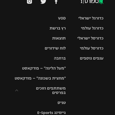
כדורגל ישראלי
VOD
כדורגל עולמי
רץ ברשת
ליגת העל
כדורסל ישראלי
תוצאות
ליגת
ליגה לאומית
האלופות
כדורסל עולמי
לוח שידורים
ליגת ווינר
סל
גביע הטוטו
ענפים נוספים
ברחבה
ליגה
NBA
אירופית
"מעל הליגה" – פודקאסט
ליגה לאומית
ליגיונרים
טניס
יורוליג
ליגה אנגלית
"מחצית בשכונה" – פודקאסט
כדורסל נשים
גביע המדינה
כדוריד
יורוקאפ
ליגה גרמנית
משתתפים וזוכים
בפרסים
מכבי תל
נבחרת
כדורעף
אביב
ישראל
ליגה
טניס
ספרדית
תקנון משתתפים
שחייה
הפועל חולון
מכבי חיפה
וזוכים בפרסים
גיימינג E-Sports