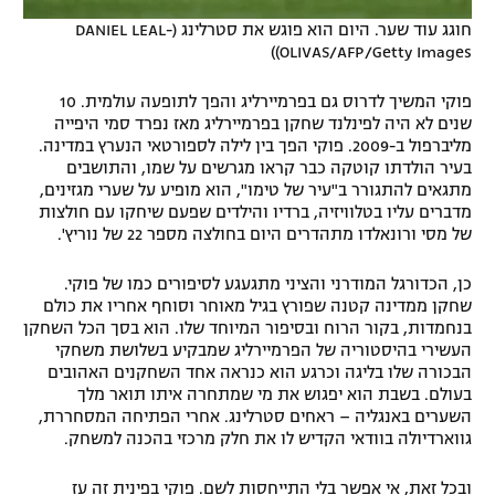
חוגג עוד שער. היום הוא פוגש את סטרלינג (DANIEL LEAL-
OLIVAS/AFP/Getty Images))
פוקי המשיך לדרוס גם בפרמיירליג והפך לתופעה עולמית. 10
שנים לא היה לפינלנד שחקן בפרמיירליג מאז נפרד סמי היפייה
מליברפול ב-2009. פוקי הפך בין לילה לספורטאי הנערץ במדינה.
בעיר הולדתו קוטקה כבר קראו מגרשים על שמו, והתושבים
מתגאים להתגורר ב"עיר של טימו", הוא מופיע על שערי מגזינים,
מדברים עליו בטלוויזיה, ברדיו והילדים שפעם שיחקו עם חולצות
של מסי ורונאלדו מתהדרים היום בחולצה מספר 22 של נוריץ'.
כן, הכדורגל המודרני והציני מתגעגע לסיפורים כמו של פוקי.
שחקן ממדינה קטנה שפורץ בגיל מאוחר וסוחף אחריו את כולם
בנחמדות, בקור הרוח ובסיפור המיוחד שלו. הוא בסך הכל השחקן
העשירי בהיסטוריה של הפרמיירליג שמבקיע בשלושת משחקי
הבכורה שלו בליגה וכרגע הוא כנראה אחד השחקנים האהובים
בעולם. בשבת הוא יפגוש את מי שמתחרה איתו תואר מלך
השערים באנגליה – ראחים סטרלינג. אחרי הפתיחה המסחררת,
גווארדיולה בוודאי הקדיש לו את חלק מרכזי בהכנה למשחק.
ובכל זאת, אי אפשר בלי התייחסות לשם. פוקי בפינית זה עז