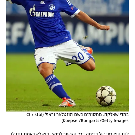
במדי שאלקה. מחסומים בשם הונטלאר וראול (Christof
Koepsel/Bongarts/Getty Images)
לנון הוא סוג של בדיחה בכל הקשור לפוקי. הוא לא באמת נתן לו