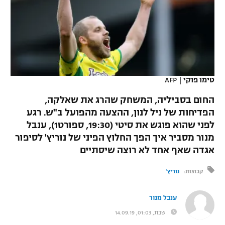
כדורסל נשים
נבחרת ישראל
יורוליג
ליגה ספרדית
טניס
VOD
מכבי תל אביב
מכבי חיפה
יורוקאפ
ליגה איטלקית
כדוריד
הפועל חולון
בית"ר ירושלים
רץ ברשת
ליגה צרפתית
כדורעף
טימו פוקי
|
AFP
הפועל ירושלים
מכבי תל אביב
ליגה הולנדית
החום בסביליה, המשחק שהרג את שאלקה,
שחייה
תוצאות
דני אבדיה
הפועל תל אביב
הפדיחות של ניל לנון, ההצעה מהפועל ב"ש. רגע
ליגה טורקית
לפני שהוא פוגש את סיטי (19:30, ספורט1), ענבל
ג'ודו
הפועל חיפה
לוח שידורים
מנור מסביר איך הפך החלוץ הפיני של נוריץ' לסיפור
ליגה סינית
אגרוף
אגדה שאף אחד לא רוצה שיסתיים
הפועל באר שבע
ליגה ברזילאית
ברחבה
קבוצות:
נוריץ'
ספורט אולימפי
מכבי נתניה
ליגות נוספות
UFC
ענבל מנור
"מעל הליגה" – פודקאסט
בני יהודה
שבת, 01:03, 14.09.19
היאבקות WWE