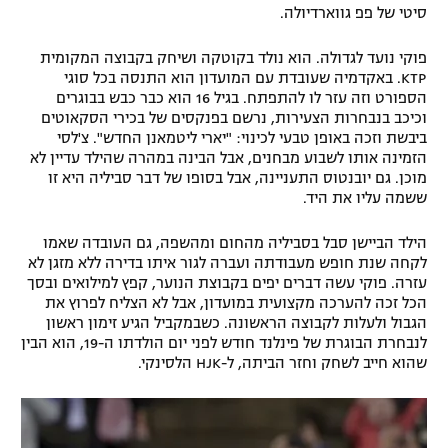
סיטי של פפ גווארדיולה.
רשיון להקרנה פומבית לבית עסק
פוקי נועד לגדולה. הוא נולד בקוטקה ושיחק בקבוצה המקומית
הצטרפות לחבילת הערוצים
KTP. באקדמיה שעובדת עם המועדון הוא התנסה בכל סוגי
הספורט וזה עזר לו להתפתח. בגיל 16 הוא כבר כבש בבוגרים
וכיכב בנבחרות הצעירות, נרשם בפנקסים של בכירי הסקאוטים
לוח דרושים – ג'ובנט
ביבשת וזכה באופן טבעי לכינוי: "יארי ליטמאנן החדש". צ'לסי
הזמינה אותו לשבוע מבחנים, אבל הבינה במהרה שהילד עדיין לא
תגיות
מוכן. גם יובנטוס התעניינה, אבל בסופו של דבר סביליה היא זו
ששמה עליו את היד.
המגזין
הילד הביישן סבל בסביליה מהחום ומהשפה, גם העובדה שאמו
לקחה שנת חופש מעבודתה ועברה לגור איתו בדירה ללא מזגן לא
עזרה. פוקי עשה דברים יפים בקבוצת הנוער, קפץ למילואים ובסך
הכל זכה להערכה מקצועית במועדון, אבל לא הצליח לפרוץ את
הגבול ולעלות לקבוצה הראשונה. כשבמקביל הגיע זימון ראשון
לנבחרת הבוגרת של פינלנד חודש לפני יום הולדתו ה-19, הוא הבין
שהוא חייב לשחק וחזר הביתה, ל-HJK הלסינקי.