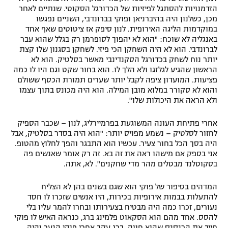
הזדמנויות להסתגל לפיזיות של הכדורגל הסקוטי. שנתיים לאחר
מכן, כשלנון היה בהיברניאן ופוקי בברונדבי, השניים נפגשו
במוקדמות הליגה האירופית. לנון סיפק אז ציטוטים שאף אחד
באנגליה לא שוכח: "הוא לא יהפוך לסופרמן רק בגלל שהוא עבר
לברונדבי. הוא לא היה השחקן הכי פיזי. לשחקן בסגנון שלו קצת
יותר נוח לשחק בכדורגל הסקנדינבי מאשר בסלטיק. הוא לא
הראשון שהגיע לגלזגו ולא הלך לו. הוא בחור שקט וגם היו לו כמה
פציעות. המועדון ציפה לקבל יותר שערים תמורת הכסף ששולם
והוא לא סקורר במלוא מובן המילה. הוא היה מכונס בתוך עצמו
ולא הראה את היכולות שלו".
אחרי פתיחת העונה המשוגעת בפרמיירליג, לנון – שכבר הספיק
לחזור לסלטיק – נשמע מפויס יותר: "הוא היה בסדר בסלטיק, אבל
היה בסך הכל בחור צעיר. עכשיו הוא התבגר והפך לחלוץ מהטופ.
אני בספק אם מישהו ראה את זה בא. זה רק אומר שאנשים פה
בסקוטלנד מבטלים מהר מדי שחקנים". לא, אתה.
המדהים בסיפור של פוקי הוא שגם בשנים בהן לא הצליח
להתעלות בבמות אירופיות בכירות, היו אנשים שזכרו לו חסד
נעורים, זכרו כמה היה מבטיח בצעירותו ובחרו להמר עליו בלי
להסס. אחד מהם הוא הסקאוט פלמינג ברג, כנראה האיש לו פוקי
חייב את הרנסנס שהוא חווה. ברג עקב אחרי פוקי הנער והיה