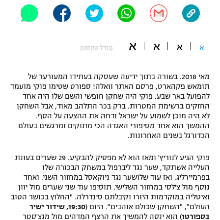
"מחצית בשכונה" – פודקאסט
אופניים
א
ספורט מוטורי
א
משתתפים וזוכים בפרסים
א
א
(גודל טקסט)
כדורמים
תקנון משתתפים וזוכים בפרסים
מאי 2018. בשורה בתוך ידיעה שעסקה בעתידו המעורער של
טניס
תומאש פקהארט, פרסם האתר וואלה! ספורט שטימו פוקי מועמד
פוטבול אמריקאי NFL
להפועל באר שבע. פוקי היה שחקן חופשי והשם שלו היה אחד
תקנון עבור פעילות אלקטרה
החזקים ברשימת המטרות. ברק בכר התלהב מאוד, אבל השחקן
גיימינג E-Sports
בייסבול MLB
לא היה מוכן לשמוע על ישראל ודחה את ההצעה על הסף.
תקנון עבור פעילות ספורט 1 – "מרלן"
ההמשך הוא אחד מסיפורי האגדה הכי מתוקים ומרגשים בעולם
הכדורגל בשנים האחרונות.
ספורט אתגרי ואקסטרים
תנאי שימוש
פוקי הגיע לנוריץ' ומאז הוא לא מפסיק להבקיע. 29 שערים בעונת
אומנויות לחימה
העלייה אשתקד, שער נגד ליברפול במשחק הבכורה שלו
בפרמיירליג. ואז עוד שלושער נגד ניוקאסל במחזור השני. ואחד
מדיניות פרטיות
גיימינג E-Sports
נוסף מול צ'לסי במחזור השלישי. תוסיפו עוד שני שערים מול יוון
ואיטליה במוקדמות היורו וקיבלתם סינדרלה. "החלוץ בכושר הטוב
העולם", "השחקן שכולם אוהבים". היום (
19:30, שידור ישיר
תקנון פעילות ספורט 1
בספורט1
) הוא ינסה להמשיך את הרצף המדהים מול מנצ'סטר