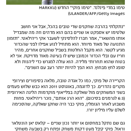
טימו במדי פינלנד. "טימו פוקי" החדש (MARKKU
ULANDER/AFP/Getty Images)
"נתקלתי בהרבה שחקנים שדי טובים בהכל, אבל אני חושב
שלטימו יש אספקט או שניים בהם הוא מדהים וזה מה שמבדיל
אותו מהשאר", אמר חברו להלסינקי לשעבר אקי ריהילאטי. "תזמון
התנועה של מאוד מיוחד. הוא מתחיל לנוע אפילו לפני שהכדור
מגיע לקשר. הוא מקבל החלטות בשביל שחקנים אחרים, מהיר
וזריז עם ובלי הכדור וכמובן שיש לו בעיטה מאוד מדויקת. אני לא
בטוח שהוא תחרותי מלידה. הוא עולה למגרש כדי ליהנות ולא
סופג לחץ מבחוץ. הוא הפך להיות יותר רעב עם השנים".
הקריירה של פוקי, כמו כל אגדה טובה, מלאה בסיפורים וצירופי
מקרים נהדרים. כך לדוגמה, באוגוסט 2011 הוא כבש שלוש פעמים
בשני המשחקים מול שאלקה בפלייאוף מוקדמות הליגה האירופית
(6:3 לגרמנים בסיכום). "הוא הרג אותם", נזכר ריהילאטי. פחות
משבוע לאחר הגומלין, פוקי כבר היה שחקן שאלקה, שהסכימה
לשלם עליו מיליון יורו.
גם שם נתקל במחסום או יותר נכון שניים – קלאס יאן הונטלאר
וראול. פוקי קיבל מעט דקות משחק ופתח רק בשבעה משחקי