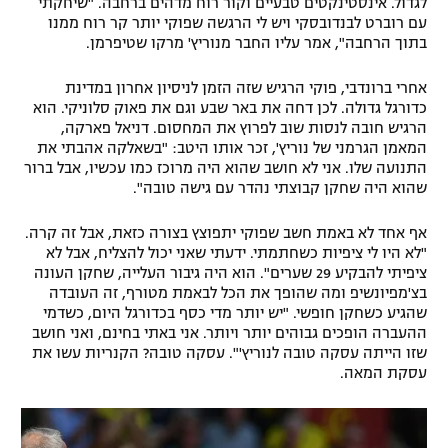
לגדול. אינסטינקטים טבעיים וקור רוח מדהים ברחבה. "שיחקתי
עם רוברט לבנדובסקי ויש לי הרגשה שפוקי יותר קר רוח ממנו
בתוך הרחבה", אמר עליו החבר מנוריץ' מרקו שטיפרמן.
אחרי ברונדבי, פוקי הרגיש שזה הזמן לניסיון אחרון במדינת
כדורגל גדולה. לכן דחה את באר שבע וגם את פאוק סלוניקי. הוא
הרגיש חובה לנסות שוב לפרוץ את המחסום. דניאל פארקה,
המאמן הגרמני של נוריץ', זכר אותו היטב: "בשאלקה אהבתי את
התנועה שלו. אני לא חושב שהוא היה מרוכז כמו עכשיו, אבל ברור
שהוא היה שחקן קבוצתי נהדר עם גישה טובה".
אף אחד לא באמת חשב שפוקי יתפוצץ בצורה כזאת, אבל זה קרה.
"לא היו לי ציפיות כשחתמתי. ידעתי שאני יכול להצליח, אבל לא
ציפיתי להבקיע 29 שערים". הוא היה גיבור העלייה, שחקן העונה
בצ'מפיונשיפ ומה שהופך את הכל לבאמת מטורף, זה העובדה
שהגיע כשחקן חופשי. "יש יותר מדי כסף בכדורגל היום, כשדמי
ההעברה הופכים גבוהים יותר ויותר. אני באתי בחינם, ואני חושב
שזו הייתה עסקה טובה לנוריץ'". עסקה טובה? הקנריות עשו את
עסקת המאה.