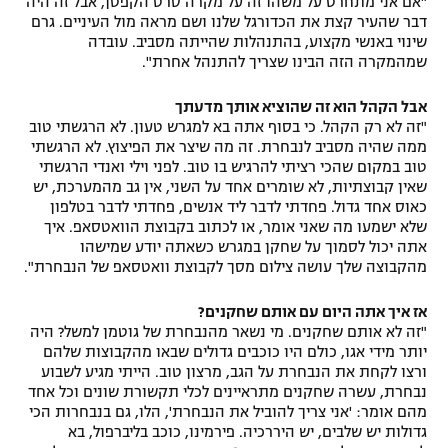
"אם אני מתחרט על משהו זה על מקרה סרט הקפטן, אבל זה היה
דבר שהעיר קצת את הכדורגל שלנו ושם מראה מול העיניים. גרם
שינוי באנשי מקצוע, בהתנהלות שהייתה מסביב. עובדה
שמהמקרה הזה הבינו שצריך להתנהל אחרת".
אבל הקהל הוא זה שהוציא אותך מדעתך
"זה לא רק הקהל. כי בסוף אתה בא למגרש טעון. לא הרגשתי טוב
ממה שהיה מסביב לנבחרת. זה מה שיצר את הפיצוץ. לא הרגשתי
טוב במקום שהכי רציתי להרגיש בו טוב. לפני וילי ואנדי הרגשתי
שאין קבוצתיות, לא שומרים אחד על השני, אין גב מהמערכת, יש
כאוס אחד גדול. פחדתי לדבר ליד אנשים, פחדתי לדבר בטלפון
שלא ישמעו מה שאני אומר, או לכתוב בקבוצת הוואטסאפ. איך
אתה יכול לסמוך על שחקן במגרש כשאתה יודע שמישהו
מהקבוצה שלך עושה צילום מסך לקבוצת וואטסאפ של הנבחרת".
אז איך אתה היום עם אותם שחקנים?
"זה לא אותם שחקנים. מי נשאר מהנבחרת של גוטמן למשל? היה
יותר מידי אגו, כולם היו כוכבים גדולים שבאו מהקבוצות שלהם
ורצו לקחת את הנבחרת על הגב, מרצון טוב. הייתי מגיע לשבוע
נבחרת, עשרה שחקנים מתראיינים לכלי תקשורת שונים וכל אחד
מהם אומר: 'אני צריך להוביל את הנבחרת', הלו, גם בנבחרות הכי
גדולות יש שלבים, יש היררכיה. פירמינו, כוכב בליברפול, בא