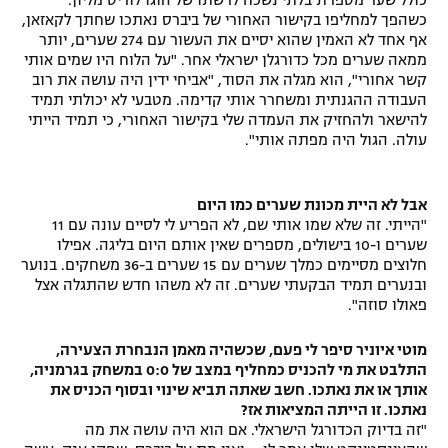
כולל שער מספרת בלתי נשכח לרשתו של הוגו לוריס מליון.
כשהפך למחליפו בקישור האחורי של ביברס נאתכו שחתך לקאזאן,
רשיון להקרנה פומבית לבית עסק
אף אחד לא האמין שהוא יסיים את העשור עם 274 שערים, יותר
ממאה שערים מכל כדורגלן ישראלי אחר. "על הלוח היו שמים אותי
הצטרפות לחבילת הערוצים
קשר אחורי", הוא מגלה את הסוד, "אביחי ידין היה עושה את רוב
העבודה ההגנתית ומשחרר אותי קדימה. מטבעי לא יכולתי תמיד
להישאר ולהחזיק את העמדה שלי בקישור האחורי, כי תמיד הייתי
לוח דרושים – ג'ובנט
עולה. הגול היה מפתה אותי".
תגיות
אבל לא היית מכונת שערים כמו היום
המגזין
"הייתי. זה שלא שמו אותי שם, לא הפריע לי לסיים עונה עם 11
שערים ו-10 בישולים, מספרים שאין אותם היום בליגה. אפילו
חלוצים מסיימים כמלך שערים עם 15 שערים ב-36 משחקים. בנוער
ובנערים תמיד הבקעתי שערים. זה לא משהו חדש שהתגלה אצל
פאולו סוזה".
מוטי איוניר סיפר לי פעם, שכשהיה מאמן הנבחרת הצעירה,
התלבט את מי להכניס כמחליף במצב של 0:0 במשחק בגרמניה,
אותך או את נאתכו. חשב שאתה תביא שינוי ובסוף הכניס את
נאתכו. זו הייתה המציאות אז?
"זה בדיוק הכדורגל הישראלי. אם הוא היה עושה את מה