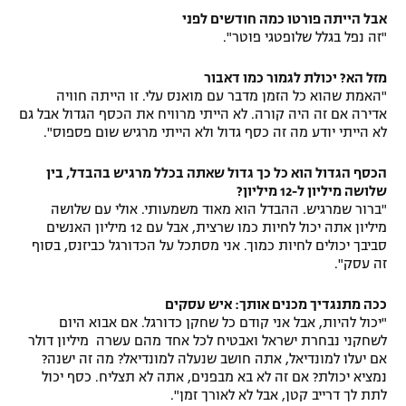
אבל הייתה פורטו כמה חודשים לפני
"זה נפל בגלל שלופטגי פוטר".
מזל הא? יכולת לגמור כמו דאבור
"האמת שהוא כל הזמן מדבר עם מואנס עלי. זו הייתה חוויה
אדירה אם זה היה קורה. לא הייתי מרוויח את הכסף הגדול אבל גם
לא הייתי יודע מה זה כסף גדול ולא הייתי מרגיש שום פספוס".
הכסף הגדול הוא כל כך גדול שאתה בכלל מרגיש בהבדל, בין
שלושה מיליון ל-12 מיליון?
"ברור שמרגיש. ההבדל הוא מאוד משמעותי. אולי עם שלושה
מיליון אתה יכול לחיות כמו שרצית, אבל עם 12 מיליון האנשים
סביבך יכולים לחיות כמוך. אני מסתכל על הכדורגל כביזנס, בסוף
זה עסק".
ככה מתנגדיך מכנים אותך: איש עסקים
"יכול להיות, אבל אני קודם כל שחקן כדורגל. אם אבוא היום
לשחקני נבחרת ישראל ואבטיח לכל אחד מהם עשרה מיליון דולר
אם יעלו למונדיאל, אתה חושב שנעלה למונדיאל? מה זה ישנה?
נמציא יכולת? אם זה לא בא מבפנים, אתה לא תצליח. כסף יכול
לתת לך דרייב קטן, אבל לא לאורך זמן".