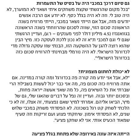
גם סיום דרכך במכבי היה על בסיס של התעמרות
"בכל מקום שהרגשתי שקצת משחקים איתי ושאני לא המוערך, לא
היה טוב לי. וזה לא היה בגלל כסף. לא יודע אם הרבה אנשים
יודעים מזה, אבל אם הייתי נשאר במכבי, הייתי מרוויח בשנה
הראשונה סכום הזוי, שווה לסכום שהרווחתי בשנה הראשונה
בגוואנגז'ו (4.5 מיליון דולר לפני מענקים – ר.ע), ועדיין הרגשתי
שגם לי וגם למכבי ת"א זה לא נכון ללכת לעסקה כזו. מיץ' הבין
שהוא רוצה להגן על ההשקעה הזו, הבנתי שזו עסקה גדולה מדי
לכדורגל הישראלי. לא היה נורמלי מבחינתי להרוויח סכום כזה
בכדורגל הישראלי".
לא יכולת לחתום מצפונית?
"לא, אבל אני יודע מה קורה פה בכדורגל ומה קורה במדינה. אם
אתה מרוויח כזה סכום פה, מה אני כבר יכול לעשות בשבילו? הרי
שברתי את כל השיאים פה, כל מה שאני אעשה ייראה פחות,
ובסכום יותר גבוה. ועדיין זה נפל על דברים שהאגו שלי, גם של
מיץ', הביאו אליהם. אמרתי למיץ' שאם נפצעתי, זה אצלו, זה לא כי
הלכתי לשחק קט רגל בשכונה. לא הפסדתי משחק במכבי שלוש
שנים, לא הפסדתי אימון. שיחקתי פצוע ועם זריקות וזה סעיף
שמאוד הכעיס אותי. אני לא שחקן פציע".
הייתה איזה עונה באירופה שלא פתחת בגלל פציעה