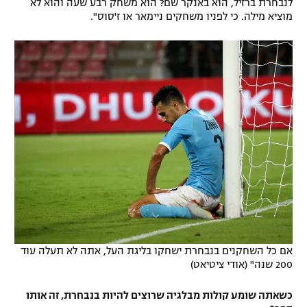
לנבחרת ברזיל, הוא באנקר שם? הוא משחק רבע שעה והוא לא
מוציא מילה. כי לפניו משחקים ניימאר או ז'סוס".
אם כל השחקנים בנבחרת ישחקו בליגת העל, אתה לא תעלה עוד
200 שנה" (אודי ציטיאט)
כשאתה שומע קולות מבלגיה שרוצים להיות בנבחרת, זה אותו