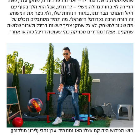
שהאינסטינקט שלו אמר לו – ואני מת על ביברס, שחקן ענק, עשה
קריירה לא פחות גדולה משלי – לך תדע, אבל הוא הלך בסוף עם
הקל והמוכר מבחינתו, באזור הנוחות שלו, ולא ניצח את המשחק.
זה קורה הרבה בכדורגל הישראלי. פה תמיד מסתכלים תכלס על
מה שטוב למשחק. לא כל שחקן צריך לעשות דריבל ולעבור שלושה
שחקנים. אצלנו מגדירים טכניקה כמי שעושה דריבל כזה או אחר".
חוש הכיבוש היה קם אצלו מאז ומתמיד. ערן זהבי (לירון מולדובן)