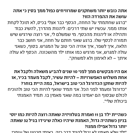
אתה כובש יותר משחקנים שמרוויחים כפול ממך בסין כי אתה
עושה את ההפרדה הזו?
"ברגע שחתמתי על החוזה, הכסף כבר אצלי בכיס, לא תוכל לקחת
אותו ממני. עכשיו יש שתי דרכים: ליהנות מהדרך, להשיג כבוד
ותהילה או ליהנות מהכסף. מי שמשלם לי, אני רוצה שירגיש שיש
תמורה לכסף שלו. ברגע שאני חותם על חוזה, אני חושב כבר
הלאה, איך לשפר, איך אהיה הכי טוב על המגרש. בסוף, כשאני
עולה למגרש, אני מרגיש כמו אותו ילד מהשכונה. הכסף לא עולה
איתך – לא לאימון ולא למשחק".
אם היו מבקשים ממך לפני 10 שנים להביע משאלה ולקבל את
אחת משלוש האפשרויות – להיות עשיר, לקבל מעמד בכיר, או
להיות שחקן הכדורגל הכי טוב בישראל, במה היית בוחר?
"כדורגל ומעמד לפני הכל. אני תמיד שואף להיות הכי טוב ולהוכיח
לכולם שבסוף הם יאמינו במה שאני מאמין בו. תמיד האמנתי
ביכולת שלי".
כשהיית ילד בן 11 ואמרת בטלוויזיה שאתה רוצה להיות כמו יוסי
בניון כשתהיה גדול, האמנת שיהיו כאלה שיגידו בגיל 32 שאתה
יותר גדול אפילו ממנו?
"ילד שלא מאמין לא יכול להגיד דבר כזה. ראיתי סרטון של עומרי