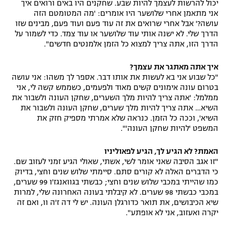
יכול להרשות לעצמך להיות שבע. שחקנים היו באים ורואים איך
אני מתאמן אחרי שלושער היו אומרים: 'מה המטומטם הזה
עושה?' אבל אחרי שרואים את זה עוד פעם ועוד פעם, מבינים שזו
הדרך שלי. לא ישנה אותי עוד שלושער או עוד צמד. כדי לשמור על
הדרך הזו, אתה צריך למצוא כל הזמן אלמנטים חדשים".
איך אתה מאתגר את עצמך?
"כל שבוע אני בא לעשות את אותו דבר. אספר לך משהו: אני עושה
בטרום עונה אימונים קשים מאוד ולפעמים, כשממש קשה לי, אני
ממלמל: 'אתה צריך להיות מלך השערים, שחקן העונה ולשבור את
השיא… אתה צריך להיות מלך שערים, שחקן העונה ולשבור את
השיא', וככה כל הזמן. כנראה שלא אמרתי מספיק חזק את
המשפט 'להיות שחקן העונה'".
האמת? לא הגיע לך, הגיע לפאוליניו
"זו אגב הסיבה שאני אומר לשי, אשתי, שאולי הגיע זמני לעזוב שם.
כי הדברים האלה לא קורים סתם. סיימתי שלוש שנים וחצי, בדיוק
כמו שהייתי במכבי שלוש שנים וחצי; כבשתי בגוואנגז'ו 99 שערים,
במכבי כבשתי 98 שערים. לא קיבלתי בעונה האחרונה שלי, למרות
שיא הכיבושים, את תואר כדורגלן העונה. יש לי דה ז'ה וו, ואם זה
יקרה ואעזוב, אני לא אופתע".