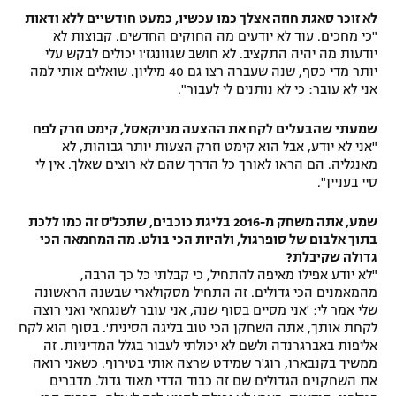
לא זוכר סאגת חוזה אצלך כמו עכשיו, כמעט חודשיים ללא ודאות
"כי מחכים. עוד לא יודעים מה החוקים החדשים. קבוצות לא
יודעות מה יהיה התקציב. לא חושב שגוונגז'ו יכולים לבקש עלי
יותר מדי כסף, שנה שעברה רצו גם 40 מיליון. שואלים אותי למה
אני לא עובר: כי לא נותנים לי לעבור".
שמעתי שהבעלים לקח את ההצעה מניוקאסל, קימט וזרק לפח
"אני לא יודע, אבל הוא קימט וזרק הצעות יותר גבוהות, לא
מאנגליה. הם הראו לאורך כל הדרך שהם לא רוצים שאלך. אין לי
סיי בעניין".
שמע, אתה משחק מ-2016 בליגת כוכבים, שתכל'ס זה כמו ללכת
בתוך אלבום של סופרגול, ולהיות הכי בולט. מה המחמאה הכי
גדולה שקיבלת?
"לא יודע אפילו מאיפה להתחיל, כי קבלתי כל כך הרבה,
מהמאמנים הכי גדולים. זה התחיל מסקולארי שבשנה הראשונה
שלי אמר לי: 'אני מסיים בסוף שנה, אני עובר לשנגחאי ואני רוצה
לקחת אותך, אתה השחקן הכי טוב בליגה הסינית'. בסוף הוא לקח
אליפות באברגרנדה ולשם לא יכולתי לעבור בגלל המדיניות. זה
ממשיך בקנבארו, רוג'ר שמידט שרצה אותי בטירוף. כשאני רואה
את השחקנים הגדולים שם זה כבוד הדדי מאוד גדול. מדברים