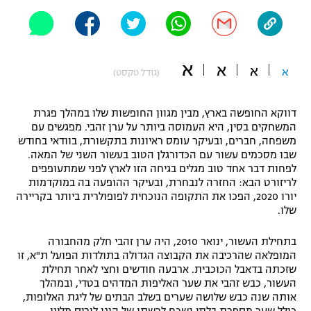
"מחצית בשכונה" – פודקאסט
אופניים
ספורט מוטורי
משתתפים וזוכים בפרסים
א
א
א
א
(גודל טקסט)
כדורמים
תקנון משתתפים וזוכים בפרסים
טניס
דווקא החופשה בארץ, מבין מגוון החופשות שלו במהלך פגרת
המשחקים בסין, היא העמוסה ביותר על ערן זהבי. מפגשים עם
פוטבול אמריקאי NFL
תקנון עבור פעילות אלקטרה
משפחה, חברים, ובעיקר עומס ראיונות בתקשורת, בוודאי בחודש
שבו מסכמים עשור עם הכדורגלן הטוב בעשור השני של המאה.
גיימינג E-Sports
בייסבול MLB
לפחות דבר אחד טוב מגלים בגיחה הזו לארץ לפני שמתעופפים
תקנון עבור פעילות ספורט 1 – "מרלן"
לריזורט הבא: החזרה לנבחרת, ובעיקר ההופעה בה במוקדמות
ספורט אתגרי ואקסטרים
יורו 2020, הפכו את התקופה הנוכחית לפופולרית ביותר בקריירה
תנאי שימוש
שלו.
אומנויות לחימה
בתחילת העשור, ינואר 2010, היה ערן זהבי חלק מהחבורה
מדיניות פרטיות
המופלאה שהרכיבה את הקבוצה הגדולה בתולדות הפועל ת"א, זו
גיימינג E-Sports
שזכתה בדאבל הכוכבית. ארבעה חודשים וחצי לאחר תחילת
העשור, כבש זהבי את שער האליפות המדהים בטדי, ובמהלך
תקנון פעילות ספורט 1
אותה שנה כבש שלושה שערים בשלב הבתים של ליגת האלופות,