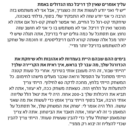
עליך אומרים שאין לך דריבל כמו הגדולים באמת
"יש לי ואני יודע לעשות את זה כשצריך, אבל אני לא משתמש בזה
הרבה כי אני יודע שזה לא התפקיד שלי. בסוף, גדלתי בשכונה,
שיחקתי קט-רגל כל החיים, ואי אפשר לשחק קט-רגל אם אתה לא
מוכשר ואין לך דריבל. אני לא משתמש בו כי אני לא חושב שזה
נחוץ. אם תסתכל על כמה גולים יש לי בדריבל, אתה תגלה שיש לי
יותר מכל אלה שאתה קורא להם דריבליסטים. זו חוכמה של שחקן
לא להשתמש בדריבל יותר מדי".
בימים ההם שבהם היית בעמדות לא אהובות ולא שיחקת את
הכדורגל שלך, מה עבר לך בראש, איך ראית את הקריירה שלך?
"הייתי שבור, זה היה מעצבן אותי בטירוף. אחרי כל טעות קטנה
הייתי מסתכל על הספסל ורואה שכבר מעלים מישהו לחימום. כל
המשחק הייתי בלחץ, מחכה לדקה 60 לחילוף. הייתי צריך
להתעלות על הלחץ הזה. כשאתה משחק ככה, לא יעזור, אתה לא
תביא את היכולות שלך ב-200 אחוז. היה לי את יגאל הלל שליווה
אותי הרבה, אבל בסוף הייתי צריך אומץ כדי לעשות את מה שאני
עושה. הלל היה אומר לי: 'שחק את המשחק שלך, אל תסתכל על
המאמן כי זה לא יעזור, אתה תאבד את הביטחון. אתה לא צריך
שהמאמן ישתולל עליך כדי להבין שעשית טעות'. הייתי צריך להבין
שכדי להצליח זה יבוא רק ממני".