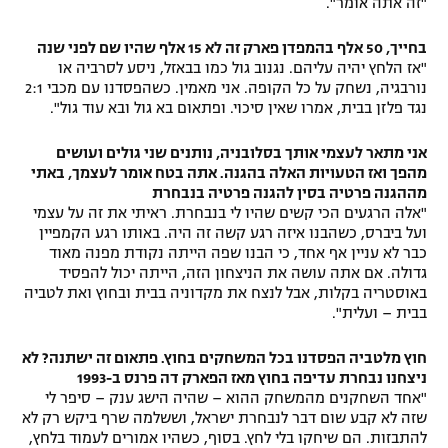
"זה אתה אומר".
בחייך, 50 אלף בהמפדן פארק זה לא 15 אלף שהיו שם לפני שנה
"אז הלחץ יהיה עליהם. נגנוב גול כמו בבאזל, ניסע לסרביה או
נורבגיה, נשחק על כל הקופה. אני מאמין. כשהפסדנו עם מכבי 2:1
נגד פלזן בבית, אמרו שאין סיכוי. ופתאום בא גול ובא עוד גול".
אני מתאר לעצמי אותך בסלובניה, נותנים שני גולים ועושים
מהפך ואז הטעויות האלה בהגנה. אתה בטח אומר לעצמך, באתי
מההגנה פרטיה בסין להגנה פרטיה בנבחרת
"אלה הרגעים הכי קשים שהיו לי בנבחרת. ראיתי את זה על עצמי
ועל ביברס, כשהבנו איזה רגע קשה זה היה. באותו רגע הקמפיין
כבר לא עניין אף אחד, כי הבנו שפה הייתה נקודת מפנה מאוד
גדולה. אם אתה עושה את הניצחון הזה, הייתה יכול להפסיד
באוסטריה בקלות, אבל לנצח את מקדוניה בבית ובחוץ ואת לטביה
בבית – ועלית".
חוץ מלטביה הפסדנו בכל המשחקים בחוץ. פתאום זה ישתנה? לא
ניצחנו נבחרת עדיפה בחוץ מאז הפארק דה פרנס ב-1993
"אחד השחקנים מהמשחק ההוא – שהיה הישג ענק – סיפר לי
שזה לא קבע שום דבר לנבחרת ישראל, וששלמה שרף ביקש רק לא
להתבזות. הם שיחקו בלי לחץ. בסוף, כשהיו אמורים לעמוד בלחץ,