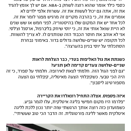
כספי כילד אומר שהוא רוצה לשחק ב-NBA. אם יש לך אומץ להגיד
את זה, אתה גם יכול לעשות את זה. עשרות אלפי ילדים לא
אומרים את זה, כי בהרבה מקרים זה מרגיש מפגר לומר את זה.
לכל אחד יש את המקום שלו בהיסטוריה. לפני חמש או שש שנים
לא היית שואל אותי את זה, כי יוסי שיחק בליברפול, ארסנל וצ'לסי.
אני לא אוהב את חוסר הכבוד הזה שנותנים לו. לא צריך להשוות.
לכל תקופה יש שניים-שלושה גדולים בדור. באימוני נבחרת
הסתכלתי על יוסי בניון בהערצה".
כשנתת את גול האליפות בטדי, כבר הצלחת לראות
שניים-שלושה צעדים קדימה לאן תגיע?
"גם לפני הגול הזה. חלמתי לצאת לאירופה. חלמתי על ספרד, כי זה
היה הכי טבעי. כשקיבלתי הצעה מאיטליה, קיבלתי גם הצעה
מספורטינג ליסבון".
איזה פספוס. אצלה התחיל רונאלדו את הקריירה
"פלרמו היו מקום חמישי בליגה איטלקית, עלו לגמר גביע.
כשמועדון כזה רוצה אותך הרגשתי שזה יותר נכון ללכת לליגה
איטלקית מאשר לליגה פורטוגלית. זה הדבר הכי טוב שעשיתי".