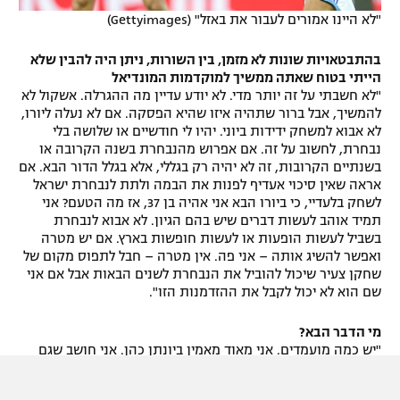
"לא היינו אמורים לעבור את באזל" (Gettyimages)
בהתבטאויות שונות לא מזמן, בין השורות, ניתן היה להבין שלא
הייתי בטוח שאתה ממשיך למוקדמות המונדיאל
"לא חשבתי על זה יותר מדי. לא יודע עדיין מה ההגרלה. אשקול לא
להמשיך, אבל ברור שתהיה איזו שהיא הפסקה. אם לא נעלה ליורו,
לא אבוא למשחק ידידות ביוני. יהיו לי חודשיים או שלושה בלי
נבחרת, לחשוב על זה. אם אפרוש מהנבחרת בשנה הקרובה או
בשנתיים הקרובות, זה לא יהיה רק בגללי, אלא בגלל הדור הבא. אם
אראה שאין סיכוי אעדיף לפנות את הבמה ולתת לנבחרת ישראל
לשחק בלעדיי, כי ביורו הבא אני אהיה בן 37, אז מה הטעם? אני
תמיד אוהב לעשות דברים שיש בהם הגיון. לא אבוא לנבחרת
בשביל לעשות הופעות או לעשות חופשות בארץ. אם יש מטרה
ואפשר להשיג אותה – אני פה. אין מטרה – חבל לתפוס מקום של
שחקן צעיר שיכול להוביל את הנבחרת לשנים הבאות אבל אם אני
שם הוא לא יכול לקבל את ההזדמנות הזו".
מי הדבר הבא?
"יש כמה מועמדים. אני מאוד מאמין ביונתן כהן. אני חושב שגם
ירדן שועה שחקן טוב מאוד, אבל אם הוא לא יעזור לעצמו ולא יבין
שלהיות שחקן כדורגל זה מכלול של דברים, הוא ייעלם וחבל".