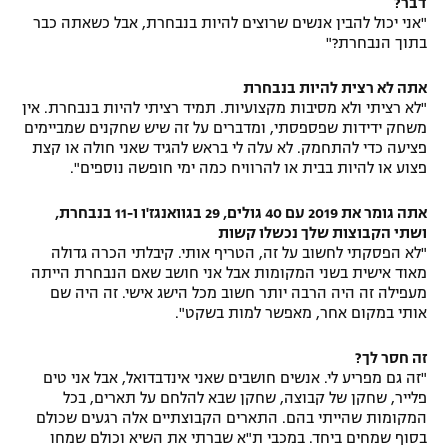
דבר?
"אני יכול להבין אנשים שרוצים להיות בנבחרת, אבל כשאתה כבר
בתוך הנבחרת?"
אתה לא רצית להיות בנבחרת
"לא רציתי ולא מסיבות מקצועיות. תמיד רציתי להיות בנבחרת. אין
משחק ידידות שפספסתי, ומדברים על זה שיש שחקנים שמביימים
פציעה כדי להתחמק. לא עלה לי בראש להגיד שאני חולה או קצת
פצוע או להיות בבית או להרוויח כמה ימי חופשה נוספים".
אתה גומר את 2019 עם 40 גולים, 29 בגוואנגז'ו ו-11 בנבחרת,
ושתי הקבוצות שלך נכשלו קשות
"לא הפסקתי לחשוב על זה, הטריף אותי. קיבלתי הכרה גדולה
מאוד אישית בשני המקומות אבל אני חושב שאם הנבחרת הייתה
מעפילה זה היה הרבה יותר חשוב מכל הישג אישי. זה היה שם
אותי במקום אחר, מאפשר למות בשקט".
זה חסר לך?
"זה גם מפריע לי. אנשים חושבים שאני אינדבדואל, אבל אני טים
פלייר, שחקן של קבוצה, שחקן שבא להלחם על תארים, בכל
המקומות שהייתי בהם. התארים הקבוצתיים אלה רגעים שכולם
בסוף שמחים ביחד. במכבי ת"א שברתי את השיא וכולם שמחו