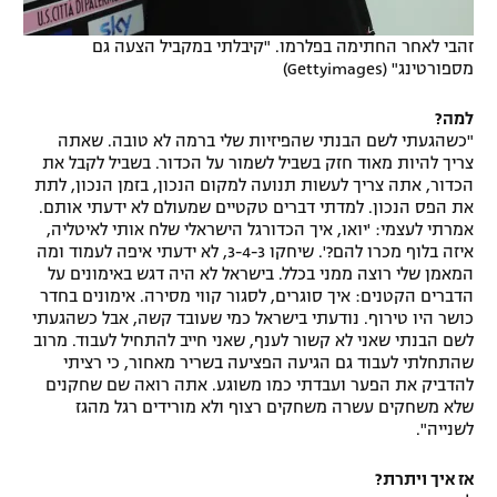
זהבי לאחר החתימה בפלרמו. "קיבלתי במקביל הצעה גם
מספורטינג" (Gettyimages)
למה?
"כשהגעתי לשם הבנתי שהפיזיות שלי ברמה לא טובה. שאתה
צריך להיות מאוד חזק בשביל לשמור על הכדור. בשביל לקבל את
הכדור, אתה צריך לעשות תנועה למקום הנכון, בזמן הנכון, לתת
את הפס הנכון. למדתי דברים טקטיים שמעולם לא ידעתי אותם.
אמרתי לעצמי: 'יואו, איך הכדורגל הישראלי שלח אותי לאיטליה,
איזה בלוף מכרו להם?'. שיחקו 3-4-3, לא ידעתי איפה לעמוד ומה
המאמן שלי רוצה ממני בכלל. בישראל לא היה דגש באימונים על
הדברים הקטנים: איך סוגרים, לסגור קווי מסירה. אימונים בחדר
כושר היו טירוף. נודעתי בישראל כמי שעובד קשה, אבל כשהגעתי
לשם הבנתי שאני לא קשור לענף, שאני חייב להתחיל לעבוד. מרוב
שהתחלתי לעבוד גם הגיעה הפציעה בשריר מאחור, כי רציתי
להדביק את הפער ועבדתי כמו משוגע. אתה רואה שם שחקנים
שלא משחקים עשרה משחקים רצוף ולא מורידים רגל מהגז
לשנייה".
אז איך ויתרת?