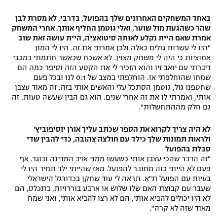
באחד המשחקים האחרונים שלך בהפועל, בדרבי, לא מסרת לבן
שהר כשהגעת מול שוער, ואלי גוטמן החליף אותך. אחרי המשחק
אמרת שאם היית נקלע לאותה סיטואציה, היית עושה זאת שוב
"היו לי עשרות גולים כאלה ולכן אמרתי את זה. היו לי המון
אמוציות כי היה לי משחק מצוין. לא אשכח שכאשר חתמתי במכבי
דיברתי עם יואב זיו והוא הזכיר לי את הקטע הזה וסיפר כמה הם
שמחו שהוחלפתי אז. הוחלפתי במצב של 0:1 לנו ובכל פעם
שחטפנו גול, גוטמן הסתכל עלי והאשים אותי בזה. זה מאוד עצבן
אותי, ואמרתי לו את זה אחרי שנים. הוא גם הבין שעשה טעות. זה
גם חלק מההתחשלות".
לא היה צריך לקרוא את הספר שכתב עליך אורן יוסיפוביץ'
ולראות תמונות שלך כילד עם חולצה צהובה, כדי להבין שדי
סבלת בהפועל
"זה הדבר שהכי עצבן אותי כשעשו ממני אויב המדינה ובוגד. אף
פעם לא הייתי כזה מחובר להפועל. מאז שהייתי ילד תמיד היו לי
בעיות עם הפועל ת"א. תראה לי עוד שחקן בכדורגל הישראלי
שעבר עם קבוצת האם שלו שלוש או ארבע בוררויות. בתכלס, הם
לא היו יכולים להביא אותי, הם לא רצו להביא אותי, ואני שמח
מאוד שזה לא קרה".