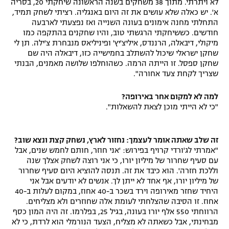
לא ויתרתי. מתוך 38 משחקים בשנה הראשונה שיחקתי 20, בסריה
א'. יש כאלה שלא עושים את זה היום באנגליה. רציתי לשחק תמיד,
התחלתי מחנה אימונים בעונה השנייה ואז נפצעתי לארבעה
חודשים. כששיחקתי הרגשתי טוב, והיו שחקנים בהתקפה כמו
מיקולי, דיבאלה, הרננדס, איליצ'יץ' ופיניליאס מנבחרת צ'ילה. תן לי
שחקן ישראלי שיכול להשתלב בחמישייה כזו, דיבאלה היה שם
שחקן ספסל. זו הייתה הרמה. כשהוחלפו שלושה מאמנים, הבנתי
שצריך לקחת צעד אחורה".
למה לא למקום אחר באירופה?
"כי לא הייתי מוכן לצאת להשאלות".
זה שלב שאתה אומר לעצמך: נחזור לארץ, נשחק קצת ונצא שוב?
"אמרתי לג'ורדי קרויף בפירוש: 'אני חוזר, חותם לחמש שנים, אבל
עם סעיף שחרור של מיליון יורו, כי אני רוצה לשחק אצלך שנה
וללכת חזרה'. הוא כיבד את זה. תנסה להוציא היום סעיף שחרור
של מיליון יורו, אף אחד לא ייתן לך. אנשים לא יודעים אבל אני
היחיד שחזר מאירופה וירד בשכר ב-40 אחוז, במקום לעלות ב-40
אחוז. זו הסיבה שהצלחתי לעומת אלה שחוזרים ולא מצליחים.
הרווחתי 550 אלף יורו בעונה, בגיל 25, בפלרמו. זה היה המון כסף
מבחינתי, אבל כשאתה לא מצליח, הצעד הנורמלי הוא לרדת, כי לא