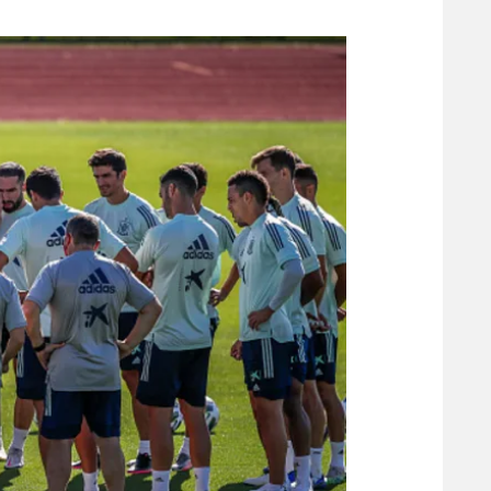
משתתפים וזוכים בפרסים
מכבי ת
הפועל 
תקנון משתתפים וזוכים בפרסים
הפועל 
תקנון עבור פעילות אלקטרה
הפועל 
תקנון עבור פעילות ספורט 1 – "מרלן"
מכבי נ
טניס
בני יהו
גיימינג E-Sports
תנאי שימוש
מדיניות פרטיות
תקנון פעילות ספורט 1
רשיון להקרנה פומבית לבית עסק
הצטרפות לחבילת הערוצים
לוח דרושים – ג'ובנט
תגיות