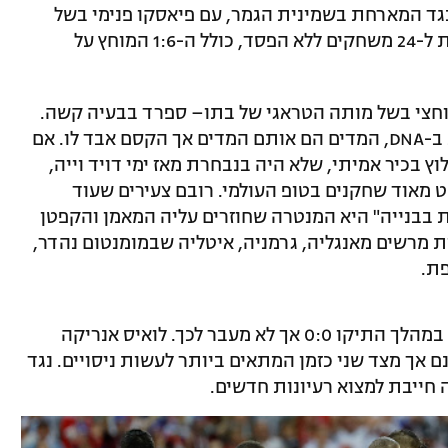
ל נגד המארחת בשמינית הגמר, עם פיאסקו פנימי בשל
פיטוריו של ז'ולן לופטגי, איתו רצה הנבחרת ל-24 משחקים ללא הפסד, כולל ה-1:6 המוחץ על
 וחצי בשל מותה הטראגי של בתו– ספרד בבעיה קשה.
הסגנון אותו הסגנון – הנעת הכדור זורמת ב-DNA, המדים הם אותם המדים אך הקסם אבד לו. אם
 בכיר אמיתי, שלא היה בנבחרת מאז ימי דויד וייה,
מאוד שחקנים בטופ העולמי. רובם צעירים שעוד
רת בבנייה" היא המנטרה שחוזרים עליה המאמן והקפטן
ת מרשים מאנגליה, גרמניה, איטליה שבמומנטום נהדר,
פת.
ספרד שיחקה טוב כחצי שעה נגד פורטוגל במהלך התיקו 0:0 אך לא מעבר לכך. לואיס אנריקה
אך מצד שני כזמן המתאים ביותר לעשות ניסויים. נגד
 חייבת למצוא רעיונות חדשים.