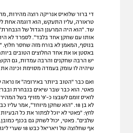
די ברור שלואיס אנריקה רוצה מהירות, מ
טראורה, עליו התעקש, הוא דוגמה אחת לש
שד. "הוא היה המרענן הגדול של הנבחרת"
בנוסף, המאמן לא בורח מזה שחסר חלוץ. "כ
באסטן או את אחד החלוצים הטובים ביותר. 
יש הרבה שחקנים והרבה עמדות, גם הקשר
שיהיה לו עומק בעמדה מסוימת וכינה את 
ואם כבר "הטוב ביותר באירופה" אז נראה
פאטי. הוא כבר שבר שיאים בנבחרת ובברצ
לואיס זומם לשבצו כ-'9' 
לחץ: "פאטי לא יוכל לפתור את כל הבעיות ע
שלבים". פאטי, יכול לשחק גם בכנף כמובן, 
אף שחלוצה של ויאריאל כבש 18 שערי ליגה אשתקד – שלישי אחרי ליאו מסי וקארים בנזמה.