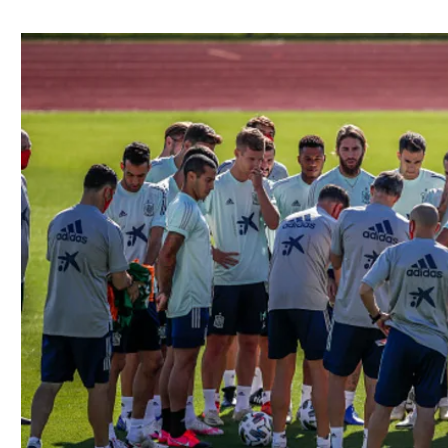
ל אביב
ליגה טורקית
תל אביב
ליגה סינית
חיפה
ליגה ברזילאית
באר שבע
ליגות נוספות
תניה
דה