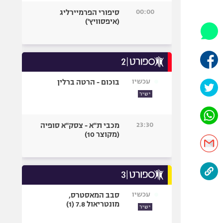
היאבקות WWE
00:00
סיפורי הפרמיירליג
אופניים
(איפסוויץ')
ספורט מוטורי
כדורמים
פוטבול אמריקאי NFL
בייסבול MLB
עכשיו
בוכום - הרטה ברלין
ספורט אתגרי
ישיר
ואקסטרים
אומנויות לחימה
23:30
מכבי ת"א - צסק"א סופיה
גיימינג E-Sports
(מקוצר 10)
עכשיו
סבב המאסטרס,
מונטריאול 7.8 (1)
ישיר