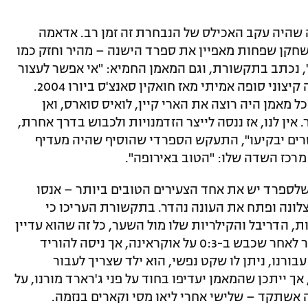
ה שהיה עקב האכילס של הנבחרת זה זמן רב. אדאמה
חקן שפחות מאפיין את ספרד הישנה – מהיר וחזק כמו
, נכתב בתקשורת, וגם המאמן החמיא: "אי אפשר לעצור
אותו עם שחקן אחד בלבד". לספרד לא היה קיצוני סופה אמיתי מאז חואקין סאנצ'ס ביורו 2004.
ל מאמן היה רוצה את הארי קיין, לואיס סוארס, ואן
אין לנו, אז ננסה לייצר הזדמנויות ולכבוש בדרך אחרת,
ים יבקיעו", התעקש הספרדי שהוסיף שהיה מעדיף
מרכז השדה שלו: "הטוב באירופה".
 שלספרד יש את אחד הצעירים הטובים ביותר – אנסו
לונה ופתח את העונה נהדר. בתקשורת העריכו כי
מזויף בשל המהירות, הדריבל והקילריות שלו מול השער, כל זה שהוא עדיין
לא בן 18. "הוא שחקן מיוחד", אמר עליו כבר לאחר שכבש ב-0:3 על אוקראינה, אך ניסה להוריד
בורנו, ניתן לו שקט נפשי, הוא ילד שצריך לעבור
אך ייתכן שהמאמן יעדיפו בחוד על פני ג'רארד מורנו, על