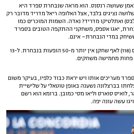
אמן שעושה רנסנס. הוא מראה שנבחרת ספרד היא
שלושה נציגים בלבד, אצל האלופה ריאל מדריד מדובר רק
ולבס) ואתלטיקו מדריד? נאדה. השמות המוכרים כמו
בחרת, יאגו אספס, משחקני ההתקפה הטובים בספרד
שיחק במדי הנבחרת– אינם.
חוץ מראמוס (173 משחקים) סרחיו בוסקטס (118) לאף שחקן אין יותר מ-50 הופעות בנבחרת. ל-13
 פחות מחמישה משחקים.
פרד מעריכים אותו ויש יראת כבוד כלפיו, בעיקר משום
לחתו בברצלונה נשענה באופן טוטאלי על שלישיית
 לואיס סוארס וליאו מסי כמובן. ברומא הוא רשם
גו עשה עונה יפה.