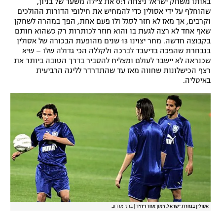
באותו משחק ישראל ניצחה 0:1 את צ'ילה משער של בניון,
שהוחלף על ידי אסולין כדי להמחיש את חילופי הדורות ההולכים
וקרבים, אך מאז לא חזר לסגל ולו פעם אחת, הפך במהרה לשחקן
שאף אחד לא רצה לגעת בו והוא חוזר לכותרות רק כשהוא חותם
בקבוצה חדשה. מחר יצוינו 13 שנים מהופעת הבכורה של אסולין
בנבחרת שהפכה בדיעבד לברכה ולקללה הכי גדולה שלו – שיא
שכנראה לא יישבר לעולם ומצליח להסביר בדרך הטובה ביותר את
רצף הכישלונות שחווה מאז עד שהתדרדר לליגה הרביעית
באיטליה.
אסולין בנחרת ישראל. זימון אחד ויחיד
|
ברני ארדוב‎