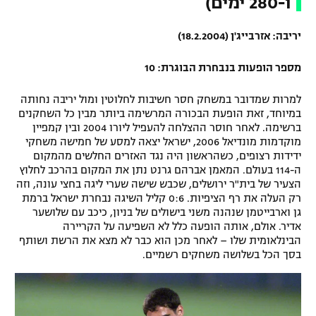
ו-280 ימים)
יריבה: אזרבייג'ן (18.2.2004)
מספר הופעות בנבחרת הבוגרת: 10
למרות שמדובר במשחק חסר חשיבות לחלוטין ומול יריבה נחותה
במיוחד, זאת הופעת הבכורה המרשימה ביותר מבין כל השחקנים
ברשימה. לאחר חוסר ההצלחה להעפיל ליורו 2004 ובין קמפיין
מוקדמות מונדיאל 2006, ישראל יצאה למסע של חמישה משחקי
ידידות רצופים, כשהראשון היה נגד האזרים החלשים מהמקום
ה-114 בעולם. המאמן אברהם גרנט נתן את המקום בהרכב לחלוץ
הצעיר של בית"ר ירושלים, שכבש שישה שערי ליגה בחצי עונה, וזה
רק העלה את רף הציפיות. 0:6 קליל השיגה נבחרת ישראל ברמת
גן וארבייטמן שנהנה משני בישולים של בניון, כיכב עם שלושער
אדיר. אולם, אותה הופעה כלל לא השפיעה על הקריירה
הבינלאומית שלו – לאחר מכן הוא כבר לא מצא את הרשת ושותף
בסך הכל בשלושה משחקים רשמיים.