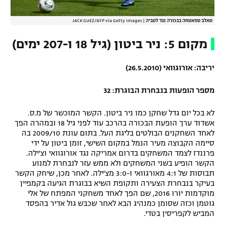
טאלב טוואטחה בבכורה נגד לטביה
|
JACK GUEZ/AFP via Getty Images
מקום 5: ניר ביטון (גיל 18 ו-207 ימים)
יריבה: אורוגוואי (26.5.2010)
מספר הופעות בנבחרת הבוגרת: 32
לא בכל יום גדל שחקן כמו ניר ביטון. הקשר המוכשר של מ.ס.
אשדוד ערך הופעת הבכורה בהרכב עוד לפני גיל 18 ובמהרה הפך
לאחד השחקנים הבולטים בליגת העל. בתום עונת 2009/10 בה
סיימה הקבוצה מעיר הנמל במקום השישי, זומן ביטון על ידי
פרננדז לצמד המשחקים בדרום אמריקה נגד אורוגוואי וצ'ילה.
הקשר הופיע בשני המשחקים ולא ממש עזר לנבחרת למנוע
תבוסות של 4:1 מאורגוואי ו-3:0 מצ'ילה. לאחר מכן, שיחק הקשר
בעיקר בנבחרת הצעירה ותקופת השיא בבוגרת הגיעה בקמפיין
מוקדמות יורו 2016, שם הפך לאחד משחקני המפתח של אלי
גוטמן וכזה שסומן כמנהיג הבא לאחר שכבש גול אדיר בהפסד
המביש לקפריסין בטדי.