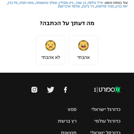
עוד באותו נושא:
אייל גולסה
,
בן שהר
,
גיא אסולין
,
טאלב טוואטחה
,
טוטו תמוז
,
טל בנין
,
יוסי בניון
,
מנור סולומון
,
ניר ביטון
,
שלומי ארבייטמן
מה דעתך על הכתבה?
אהבתי
לא אהבתי
כדורגל ישראלי
VOD
כדורגל עולמי
רץ ברשת
ליגת העל
כדורסל ישראלי
תוצאות