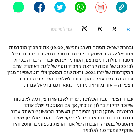
"מחצית בשכונה" – פודקאסט
אופניים
א
א
ספורט מוטורי
א
א
משתתפים וזוכים בפרסים
(גודל טקסט)
כדורמים
נבחרת ישראל תפתח הערב (חמישי, 19:00) את קמפיין מוקדמות
תקנון משתתפים וזוכים בפרסים
טניס
מונדיאל 2022 במשחק הביתי נגד דנמרק וכמיטב המסורת, בשל
פוטבול אמריקאי NFL
מספר העולות המצומצם, הטורניר ישמש עבור החבורה בכחול
תקנון עבור פעילות אלקטרה
לבן כסוג של הכנה לקראת קמפיין נוסף של ליגת האומות ושלב
גיימינג E-Sports
המקודמות של יורו 2024. נראה שגם המאמן וילי רוטנשטיינר מבין
בייסבול MLB
תקנון עבור פעילות ספורט 1 – "מרלן"
את המצב כשהעניק זימון בכורה לשלושה משחקני הנבחרת
הצעירה – אור בלוריאן, מוחמד כנעאן וכמובן ליאל עבדה.
ספורט אתגרי ואקסטרים
תנאי שימוש
עבדה הצעיר מבין השלושה, עדיין לא בן 19 וחצי, וכלל לא בטוח
אומנויות לחימה
שייזכה לדקות בחלון הנוכחי, אך אם האוסטרי ישלב אותו
ברוטציה, שחקן הכנף יהפוך לבן העשרה הראשון שמשחק עבור
מדיניות פרטיות
גיימינג E-Sports
הנבחרת הבוגרת מאז המודל לחיקוי שלו – מנור סולומון שעלה
מהספסל במשחק הבכורה של אנדי הרצוג בספטמבר 2018 והיה
שותף להפסד 1:0 לאלבניה.
תקנון פעילות ספורט 1