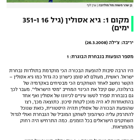
בן שהר משווה מול מולדובה
|
ערן לוף
מקום 1: גיא אסולין (גיל 16 ו-351
ימים)
יריבה: צ'ילה (26.3.2008)
מספר הופעות בנבחרת הבוגרת: 1
היו הרבה סיבות להופעת הבכורה הכי מוקדמת בתולדות נבחרת
ישראל. ראשית, מעולם לא סומן כישרון כה גדול כמו גיא אסולין –
הקשר נחשב לאחד השחקנים הכי מבטיחים באקדמיה של
ברצלונה, שם קיבל את הכינוי המחייב "מסי הישראלי". מעבר לכך
גם בנבחרת ספרד לטשו עיניים לכיוונו של אסולין ואף אחד
בהתאחדות לא היה מוכן לקחת סיכון. כתוצאה מכך, רצו
שהופעת הבכורה של אסולין תהיה היסטורית, כזאת שנוכל
להתרפק עליה כשיהפוך לשחקן המוביל של הנבחרת ואולי לגדול
השחקנים הישראלים בכל הזמנים. כמה התרחיש היה רחוק
מהמציאות.