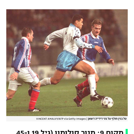
טל בנין חולף על פני דידייה דשאן
|
VINCENT AMALVY/AFP via Getty Images
מקום 9:
מנור סולומון (גיל 19 ו-45