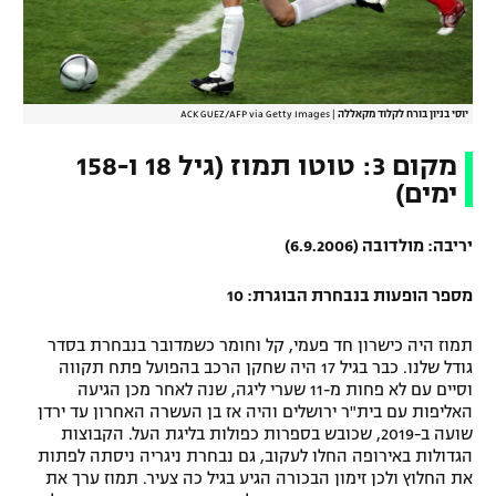
יוסי בניון בורח לקלוד מקאללה
|
ACK GUEZ/AFP via Getty Images
מקום 3: טוטו תמוז (גיל 18 ו-158
ימים)
יריבה: מולדובה (6.9.2006)
מספר הופעות בנבחרת הבוגרת: 10
תמוז היה כישרון חד פעמי, קל וחומר כשמדובר בנבחרת בסדר
גודל שלנו. כבר בגיל 17 היה שחקן הרכב בהפועל פתח תקווה
וסיים עם לא פחות מ-11 שערי ליגה, שנה לאחר מכן הגיעה
האליפות עם בית"ר ירושלים והיה אז בן העשרה האחרון עד ירדן
שועה ב-2019, שכובש בספרות כפולות בליגת העל. הקבוצות
הגדולות באירופה החלו לעקוב, גם נבחרת ניגריה ניסתה לפתות
את החלוץ ולכן זימון הבכורה הגיע בגיל כה צעיר. תמוז ערך את