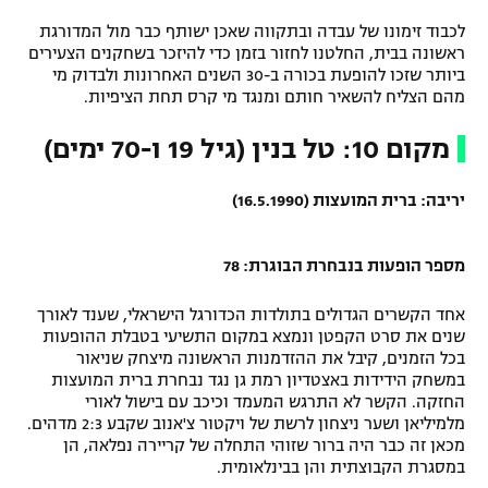
רשיון להקרנה פומבית לבית עסק
לכבוד זימונו של עבדה ובתקווה שאכן ישותף כבר מול המדורגת
ראשונה בבית, החלטנו לחזור בזמן כדי להיזכר בשחקנים הצעירים
ביותר שזכו להופעת בכורה ב-30 השנים האחרונות ולבדוק מי
הצטרפות לחבילת הערוצים
מהם הצליח להשאיר חותם ומנגד מי קרס תחת הציפיות.
לוח דרושים – ג'ובנט
מקום 10: טל בנין (גיל 19 ו-70 ימים)
תגיות
יריבה: ברית המועצות (16.5.1990)
המגזין
מספר הופעות בנבחרת הבוגרת: 78
אחד הקשרים הגדולים בתולדות הכדורגל הישראלי, שענד לאורך
שנים את סרט הקפטן ונמצא במקום התשיעי בטבלת ההופעות
בכל הזמנים, קיבל את ההזדמנות הראשונה מיצחק שניאור
במשחק הידידות באצטדיון רמת גן נגד נבחרת ברית המועצות
החזקה. הקשר לא התרגש המעמד וכיכב עם בישול לאורי
מלמיליאן ושער ניצחון לרשת של ויקטור צ'אנוב שקבע 2:3 מדהים.
מכאן זה כבר היה ברור שזוהי התחלה של קריירה נפלאה, הן
במסגרת הקבוצתית והן בבינלאומית.