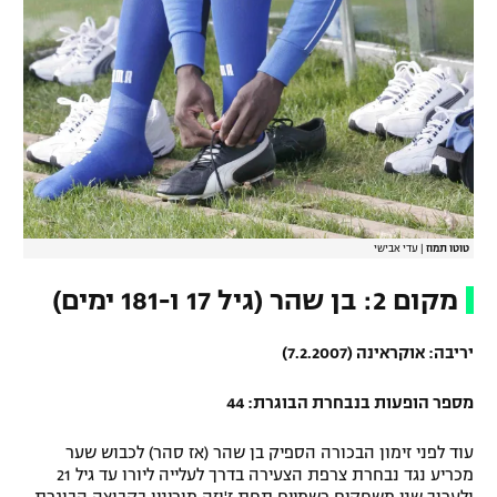
טוטו תמוז
|
עדי אבישי
מקום 2: בן שהר (גיל 17 ו-181 ימים)
יריבה: אוקראינה (7.2.2007)
מספר הופעות בנבחרת הבוגרת: 44
עוד לפני זימון הבכורה הספיק בן שהר (אז סהר) לכבוש שער
מכריע נגד נבחרת צרפת הצעירה בדרך לעלייה ליורו עד גיל 21
ולערוך שני משחקים רשמיים תחת ז'וזה מוריניו בקבוצה הבוגרת