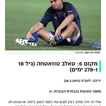
שלומי ארבייטמן
|
אלן שיבר‎
מקום 6: טאלב טוואטחה (גיל 18
ו-278 ימים)
יריבה: לטביה (26.3.2011)
מספר הופעות בנבחרת הבוגרת: 21
אולי זה היה מתוך רצון לגבש את הסגל הטוב ביותר או שהוא לא