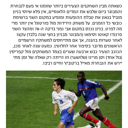
כשאתה מבין השחקנים הצעירים ביותר שזומנו אי פעם לנבחרת
והמבוגר ביום שלבש את המדים הלאומיים, אין פלא שיוסי בניון
מוביל בגאון את טבלת ההופעות ומופיע במקום השני ברשימת
כובשי כל הזמנים. על משחק הידידות מול פורטוגל אין יותר מדי
מה לפרט. בניון נכנס במקום אבי נמני בדקה ה-78 ומהצד השני
פרננדו קאוטו וסימאו (המבוגר מבניון בחצי שנה בלבד) עקצו
לאחר טעויות בהגנה, אך אם מתייחסים למשחקיו הרשמיים
הראשונים מדובר בסיפור אחר לחלוטין. כמעט שנה לאחר מכן,
הכוכב הצעיר כבש ארבעה שערים בצמד המשחקים מול קפריסין
(גול אחד) וסן מרינו (שלושער) וזו הייתה רק שאלה של זמן מתי
יירש את הנבחרת מאייל ברקוביץ' וחיים רביבו.