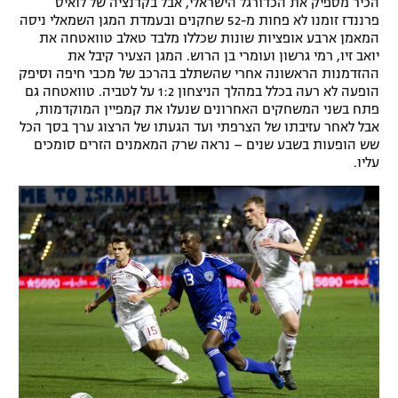
הכיר מספיק את הכדורגל הישראלי, אבל בקדנציה של לואיס
פרננדז זומנו לא פחות מ-52 שחקנים ובעמדת המגן השמאלי ניסה
המאמן ארבע אופציות שונות שכללו מלבד טאלב טוואטחה את
יואב זיו, רמי גרשון ועומרי בן הרוש. המגן הצעיר קיבל את
ההזדמנות הראשונה אחרי שהשתלב בהרכב של מכבי חיפה וסיפק
הופעה לא רעה בכלל במהלך הניצחון 1:2 על לטביה. טוואטחה גם
פתח בשני המשחקים האחרונים שנעלו את קמפיין המוקדמות,
אבל לאחר עזיבתו של הצרפתי ועד הגעתו של הרצוג ערך בסך הכל
שש הופעות בשבע שנים – נראה שרק המאמנים הזרים סומכים
עליו.