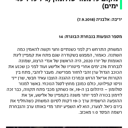
ימים)
יריבה: אלבניה (7.9.2018)
מספר הופעות בנבחרת הבוגרת: 14
המשחק התרחש רק לפני כשנתיים וחצי וקשה להאמין כמה
השתנה. כאמור, המפגש בשקודרה שגם פתח את קמפיין ליגת
האומות של יורו 2020, היה הראשון של אנדי הרצוג, שמונה
לנבחרת 276 ימים אחרי פיטוריו של אלישע ועוד לפני כן שכנע את
הכוכב הגדול ערן זהבי לחזור מפרישה. מעבר לזהבי, פתח בין
הקורות אריאל הרוש ובמרכז ההגנה הוצבו עאיד חבשי, שרן ייני
וניסו קפילוטו, כולם כמובן מחוץ לסגל הנוכחי. באשר למנור
סולומון – היהלום בן ה-19, אז כשחקן מכבי פתח תקווה, כבר זכה
לזימון בכורה לפני יותר משנה בקמפיין של אלישע, אך את
ההופעה הרשמית ערך כ-19 דקות לסיום המשחק כשהחליף את
בירם כיאל. לצערו, הוא לא השפיע יותר מדי באותו ערב והנבחרת
רשמה הפסד 1:0 מאכזב.