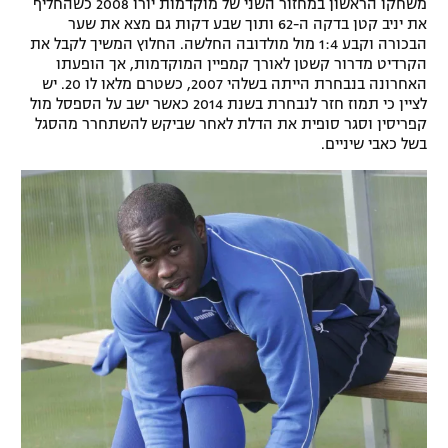
משחקו הראשון במחזור השני של מוקדמות יורו 2008 כשהחליף
את יניב קטן בדקה ה-62 ותוך שבע דקות גם מצא את שער
הבכורה וקבע 1:4 מול מולדובה החלשה. החלוץ המשיך לקבל את
הקרדיט מדרור קשטן לאורך קמפיין המוקדמות, אך הופעתו
האחרונה בנבחרת הייתה בשלהי 2007, כשטרם מלאו לו 20. יש
לציין כי תמוז חזר לנבחרת בשנת 2014 כאשר ישב על הספסל מול
קפריסין וסגר סופית את הדלת לאחר שביקש להשתחרר מהסגל
בשל כאבי שיניים.