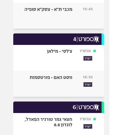
15:45
מכבי ת"א - צסק"א סופיה
עכשיו
צ'לסי - מילאן
ישיר
16:55
ווסט האם - פורטסמות
ישיר
עכשיו
חצאי גמר טורניר הפאדל,
לונדון 8.8
ישיר