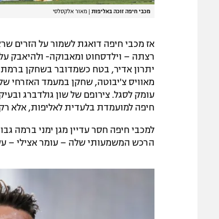
מכבי חיפה זוכה באליפות
|
מאור אלקסלסי
אז מכבי חיפה דואגת לשמור על הזרים שרצת
רצתה – וילדסחוט ומאבוקה- ולהיאבק על נ
יתרון אדיר, בטח כשמדובר בשחקן ברמתו
מאוויס צ'יבוטה, שחקן במעמד האזרחי של ר
עומק לסגל. צירופם של שון גולדברג ובעיק
חיפה למועמדת בלעדית לאליפות, אלא רק
למכבי חיפה חסר עדיין מגן ימני ברמה גבו
הרכש המשמעותי שלה – עומר אצילי – עש