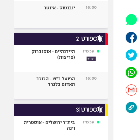
היאבקות WWE
16:00
יובנטוס - אינטר
אופניים
ספורט מוטורי
כדורמים
פוטבול אמריקאי NFL
בייסבול MLB
עכשיו
היידנהיים - אוסנברוק
(פריצות)
ספורט אתגרי
ישיר
ואקסטרים
אומנויות לחימה
16:00
הפועל ב"ש - הכוכב
גיימינג E-Sports
האדום בלגרד
עכשיו
בית"ר ירושלים - אוסטריה
וינה