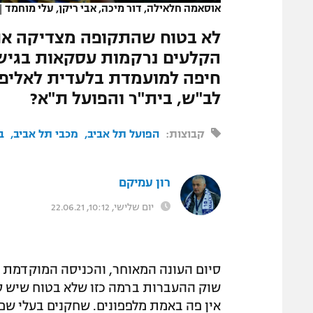
אוסאמה חלאילה, דור מיכה, אבי ריקן, עלי מוחמד
|
המגזין
לא בטוח שהתקופה מצדיקה את 
הקלעים נרקמות עסקאות בגישות
חיפה למועמדת בלעדית לאליפו
לב"ש, בית"ר והפועל ת"א?
קבוצות:
הפועל תל אביב
מכבי תל אביב
ב
רון עמיקם
יום שלישי, 10:12, 22.06.21
סיום העונה המאוחר, והכניסה המוקדמת 
שוק ההעברות ברמה כזו שלא בטוח שיש סי
אין פה באמת מלפפונים. שחקנים בעלי שם