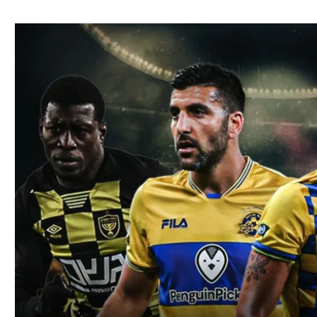
ל אביב
ליגה טורקית
תל אביב
ליגה סינית
חיפה
ליגה ברזילאית
באר שבע
ליגות נוספות
תניה
דה