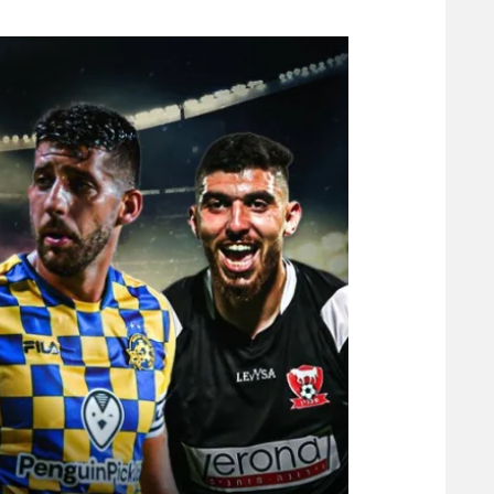
משתתפים וזוכים בפרסים
מכבי ת
הפועל 
תקנון משתתפים וזוכים בפרסים
הפועל 
תקנון עבור פעילות אלקטרה
הפועל 
תקנון עבור פעילות ספורט 1 – "מרלן"
מכבי נ
טניס
בני יהו
גיימינג E-Sports
תנאי שימוש
מדיניות פרטיות
תקנון פעילות ספורט 1
רשיון להקרנה פומבית לבית עסק
הצטרפות לחבילת הערוצים
לוח דרושים – ג'ובנט
תגיות