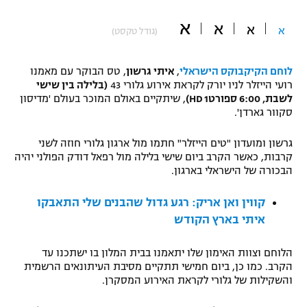
"מחצית בשכונה" – פודקאסט
א
א
אופניים
א
א
(גודל טקסט)
ספורט מוטורי
משתתפים וזוכים בפרסים
לוחם הקיקבוקס הישראלי
,
איתי גרשון
, טס הבוקר עם מאמנו
רועי הייזלר לניו יורק לקראת אירוע גלורי 43
(בלילה בין שישי
כדורמים
לשבת, 6:00 ספורט1 HD)
, שיתקיים באולם המוכר בעולם 'מדיסון
תקנון משתתפים וזוכים בפרסים
טניס
סקוור גארדן'.
פוטבול אמריקאי NFL
תקנון עבור פעילות אלקטרה
גרשון ומועדון "טים הייזלר" חתמו מול ארגון גלורי חוזה לשני
גיימינג E-Sports
קרבות, כאשר הקרב ביום שישי בלילה מול רפאל דודק הפולני יהיה
בייסבול MLB
תקנון עבור פעילות ספורט 1 – "מרלן"
הבכורה של הישראלי בארגון.
ספורט אתגרי ואקסטרים
קווין ואן אריק: רגע גדול שהבנים שלי התאבקו
תנאי שימוש
איתי בארץ הקודש
אומנויות לחימה
מדיניות פרטיות
הלוחם וצוות האימון שלו יתאמנו בבית המלון בו ישתכנו עד
גיימינג E-Sports
הקרב. כמו כן, ביום חמישי תתקיים מסיבת העיתונאים הרשמית
והשקילות של גלורי לקראת האירוע המסקרן.
תקנון פעילות ספורט 1