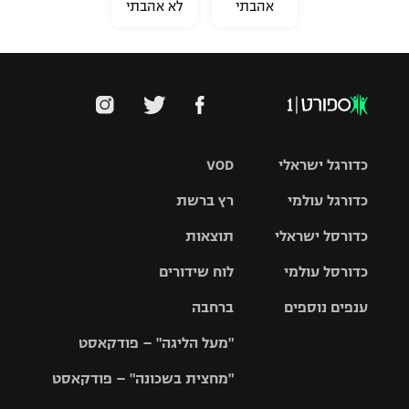
אהבתי
לא אהבתי
כדורגל ישראלי
VOD
כדורגל עולמי
רץ ברשת
ליגת העל
כדורסל ישראלי
תוצאות
ליגת
ליגה לאומית
האלופות
כדורסל עולמי
לוח שידורים
ליגת ווינר
סל
גביע הטוטו
ענפים נוספים
ברחבה
ליגה
NBA
אירופית
"מעל הליגה" – פודקאסט
ליגה לאומית
ליגיונרים
טניס
יורוליג
ליגה אנגלית
"מחצית בשכונה" – פודקאסט
כדורסל נשים
גביע המדינה
כדוריד
יורוקאפ