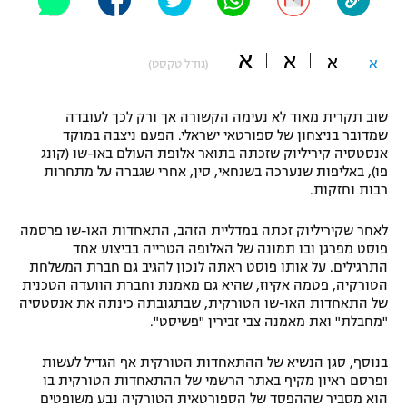
"מחצית בשכונה" – פודקאסט
אופניים
א
א
א
א
(גודל טקסט)
ספורט מוטורי
משתתפים וזוכים בפרסים
שוב תקרית מאוד לא נעימה הקשורה אך ורק לכך לעובדה
כדורמים
שמדובר בניצחון של ספורטאי ישראלי. הפעם ניצבה במוקד
תקנון משתתפים וזוכים בפרסים
טניס
אנסטסיה קיריליוק שזכתה בתואר אלופת העולם באו-שו (קונג
פוטבול אמריקאי NFL
פו), באליפות שנערכה בשנחאי, סין, אחרי שגברה על מתחרות
תקנון עבור פעילות אלקטרה
רבות וחזקות.
גיימינג E-Sports
בייסבול MLB
תקנון עבור פעילות ספורט 1 – "מרלן"
לאחר שקיריליוק זכתה במדליית הזהב, התאחדות האו-שו פרסמה
פוסט מפרגן ובו תמונה של האלופה הטרייה בביצוע אחד
ספורט אתגרי ואקסטרים
התרגילים. על אותו פוסט ראתה לנכון להגיב גם חברת המשלחת
תנאי שימוש
הטורקיה, פטמה אקיוז, שהיא גם מאמנת וחברת הוועדה הטכנית
אומנויות לחימה
של התאחדות האו-שו הטורקית, שבתגובתה כינתה את אנסטסיה
"מחבלת" ואת מאמנה צבי זבירין "פשיסט".
מדיניות פרטיות
גיימינג E-Sports
בנוסף, סגן הנשיא של ההתאחדות הטורקית אף הגדיל לעשות
ופרסם ראיון מקיף באתר הרשמי של ההתאחדות הטורקית בו
תקנון פעילות ספורט 1
הוא מסביר שההפסד של הספורטאית הטורקיה נבע משופטים