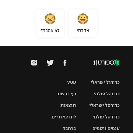
אהבתי
לא אהבתי
כדורגל ישראלי
VOD
כדורגל עולמי
רץ ברשת
ליגת העל
כדורסל ישראלי
תוצאות
ליגת
ליגה לאומית
האלופות
כדורסל עולמי
לוח שידורים
ליגת ווינר
סל
גביע הטוטו
ענפים נוספים
ברחבה
ליגה
NBA