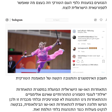
הנגועים בגזענות כלפי העם הטורקי וזה בעצם מה שאפשר
רשיון להקרנה פומבית לבית עסק
לספורטאית הישראלית לנצח.
הצטרפות לחבילת הערוצים
לוח דרושים – ג'ובנט
תגיות
המגזין
חשבון האינסטגרם והתגובה הקשה של המאמנת הטורקית
התאחדות האו-שו הישראלית הפועלת במסגרת התאחדות
"אילת" לענפי הספורט התחרותיים שאינם אולימפיים
וההתאחדות גינו התנהגות לא ספורטיבית ובלתי מכבדת זו ולכן
הגישו תלונה רשמית להתאחדות האו-שו הבינלאומית, בבקשה
לנקוט פעולות כנגד התנהגות בלתי הולמת זאת.