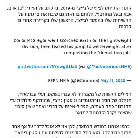
רשיון להקרנה פומבית לבית עסק
קונור התייחס לציוץ של ג'ייצ'י מ-2019, בו כתב על האירי: "בן אדם,
אבא ובעל מחורבן", הלוחם בן ה-31 גם שיבח את פרגוסון על
הקשיחות שלו בהפסד לג'ייצ'י, הראשון שלו בקריירה אחרי 13
הצטרפות לחבילת הערוצים
קרבות.
לוח דרושים – ג'ובנט
Conor McGregor went scorched earth on the lightweight
division, then teased his jump to welterweight after
תגיות
completing the "demolition job"
pic.twitter.com/3Ynwg0JJaX
)
@TheNotoriousMMA
(via
המגזין
May 11, 2020
— ESPN MMA (@espnmma)
המילים הקשות של מקגרגור לא עברו בשקט, ועלי עבדלאזיז,
מנהלם של חביב נורמגומדוב וג'סטין ג'ייצ'י, שהותקף מילולית ע"י
מקגרגור כמה פעמים, הגיב ל-ESPN על דבריו ואמר שאין סיכוי
שהאירי יקבל הזדמנות לתואר.
"כרגע אנחנו בחודש הרמאדן, לכן אני לא אוכל לדבר על אף אחד
מתוך כבוד לחג. הוא קיבל הזדמנות להילחם עם ג'סטין בינואר