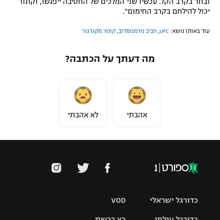
ובחר בקרב הקל. עכשיו שני המלכים של החטיבה ייפגשו, וקונור
יכול להילחם בקרב החימום".
עוד באותו נושא:
UFC
,
חביב נורמגומדוב
,
קונור מקגרגור
מה דעתך על הכתבה?
אהבתי
לא אהבתי
כדורגל ישראלי
VOD
כדורגל עולמי
רץ ברשת