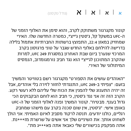
"מחצית בשכונה" – פודקאסט
א
א
אופניים
א
א
(גודל טקסט)
ספורט מוטורי
משתתפים וזוכים בפרסים
קונור מקגרגור משתוקק לקרב, והוא סימן את האלוף הזמני של
ה-UFC במשקל קל, ג'סטין ג'ייצ'י, כמטרה החדשה שלו. האירי
כדורמים
שמחזיק במאזן 22:4, התפוצץ ברשתות החברתיות אתמול בלילה
תקנון משתתפים וזוכים בפרסים
טניס
בדרישה להילחם באלוף החדש שגבר על טוני פרגוסון בקרב
המרכזי שנערך ביום שבת האחרון במסגרת UFC 249, למרות
פוטבול אמריקאי NFL
תקנון עבור פעילות אלקטרה
שהקרב המתוכנן לג'ייצ'י הוא נגד חביב נורמגומדוב, הנמסיס
המיתולוגי של האירי.
גיימינג E-Sports
בייסבול MLB
תקנון עבור פעילות ספורט 1 – "מרלן"
"האוהדים עושים את הספורט" מקגרגור רשם בטוויטר והמשיך
ספורט אתגרי ואקסטרים
בזעם: "צפיתי ב-UFC 249, התנגדתי לחזור לזירה בלי אוהדים, אבל
תנאי שימוש
זה יהיה התענוג שלי להפגין את הכוח שלי עליהם ללא רעשי רקע.
אומנויות לחימה
הקרב הזה זה אני נגד ג'סטין, כי חביב הוא לוחם הבקבוקים הכי
גדול בענף. מבטיח". קונור המשיך ופנה לאלוף הזמני של ה-UFC
מדיניות פרטיות
באופן אישי: "ג'סטין, אין שום סכנה בקרב עם מישהו שמחבק
גיימינג E-Sports
רגליים, כולנו יודעים. תנסה לרקוד מסביב לאיום האמיתי. אני הולך
לשחוט אותך. את השיניים שלך אני אשים על שרשרת מז***נת.
תקנון פעילות ספורט 1
אתה מפקפק בכישורים שלי כאבא? אתה פא***ג מת".