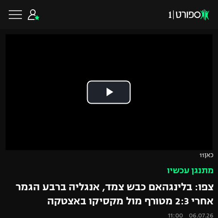
כדורגל ישראלי
ליגת העל
כדורגל עולמי
ליגה לאומית
ליגת האלופות
כדורסל ישראלי
כאן11
גביע הטוטו
מתנגן עכשיו
ליגה אירופית
ליגת ווינר סל
ליגיונרים
כדורסל עולמי
צפו: בלינגהאם כבש צמד, אנגליה ברבע הגמר
ליגה אנגלית
אחרי 2:3 מטורף מול מקסיקו באצטקה
ליגה לאומית
גביע המדינה
NBA
06.07.26 11:00
ליגה גרמנית
ענפים נוספים