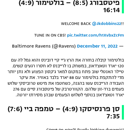
פיטסבורג (8:5) – בולטימור (4:9)
16:14
WELCOME BACK
@Jkdobbins22
!!
TUNE IN ON CBS!
pic.twitter.com/h1XvbxZcFm
December 11, 2022
— Baltimore Ravens (@Ravens)
בולטימור קיבלה בחזרה את הרץ ג'יי קיי דובינס והוא גמל לה עם
120 יארד וטאצ'דאון, במשחק בו לרייבנס לא חסרו רגעים קשים.
טיילר האנטלי שוב פתח במקום למאר ג'קסון הפצוע ולא נתן יותר
מדי להתקפת בולטימור עם 88 יארד בלבד באוויר. את עיקר
העבודה הרייבנס עשו בהגנה, כשחטפו את מיטש טרוביסקי שלוש
פעמים ברד-זון שלהם. הקוורטרבק של פיטסבורג סיים עם 276
יארד וטאצ'דאון בנוסף לשלוש הפעמים שבהן מסירתו יורטה.
סן פרנסיסקו (4:9) – טמפה ביי (7:6)
7:35
Come on now?! Purdy looking dynamic!