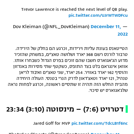
Trevor Lawrence is reached the next level of QB play.
pic.twitter.com/UJrWTWDFcu
December 11,
— Dov Kleiman (@NFL_DovKleiman)
2022
הטייטאנס בעונת עליות וירידות, וכרגע הם בחלק של הירידה.
טרבור לורנס רשם 368 יארד ושלושה טאצ'ים, במשחק שהזכיר
מדוע הג'אגוארס חשבו שהם זוכים בפרס הגדול כשבחרו אותו.
אוואן אינגראם בלט בצד התופס, כשקטף שתי מסירות באנדזון
והוסיף 162 יארד באוויר. 254 יארד, שני טאצ'ים ואיבוד לריאן
טנהיל, 121 יארד וטאצ'דאון לדרק הנרי בטנסי. העולה היחידה
מהבית החלש הזה תהיה זו שתסיים ראשונה, וכרגע לפחות נראה
שלג'אגוארס יש סיכוי.
דטרויט (7:6) – מינסוטה (3:10) 23:34
Jared Goff for MVP
pic.twitter.com/TdcLB1f6nc