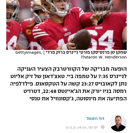
כדורסל נשים
נבחרת ישראל
יורוליג
ליגה ספרדית
טניס
VOD
מכבי תל אביב
מכבי חיפה
יורוקאפ
ליגה איטלקית
כדוריד
הפועל חולון
בית"ר ירושלים
רץ ברשת
ליגה צרפתית
כדורעף
הפועל ירושלים
מכבי תל אביב
שחקן סן פרנסיסקו פורטי ניינרס ברוק פרדי
|
GettyImages,
ליגה הולנדית
Thearon W. Henderson
שחייה
תוצאות
דני אבדיה
הפועל תל אביב
הופעה מבריקה של הקוורטרבק הצעיר העניקה
ליגה טורקית
ג'ודו
לניינרס 7:35 על טמפה ביי. טאצ'דאון של זיק אליוט
הפועל חיפה
לוח שידורים
נתן לקאובויס 23:27 קשה על הטקסאנס. פילדלפיה
ליגה סינית
אגרוף
רמסה בניו יורק את הג'איינטס 22:48, דטרויט
הפועל באר שבע
הפתיעה את מינסוטה, ג'קסונוויל את טנסי
ליגה ברזילאית
ברחבה
ספורט אולימפי
מכבי נתניה
ליגות נוספות
UFC
דוד רוזנטל
"מעל הליגה" – פודקאסט
בני יהודה
יום שני, 08:04, 12.12.22
היאבקות WWE