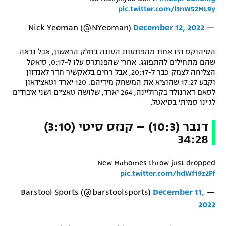
pic.twitter.com/l3nW52ML9y
December 12, 2022
— Nick Yeoman (@NYeoman)
הסיהוקס היו אחת מהפתעות העונה בחלק הראשון, אבל נראה
שהם מתחילים להתפוגג. אחרי שהפנתרס עלו ל-0:17, סיאטל
הצליחה לצמק כבר ל-20:17, אבל רחים בלאקשיר חדר לאנדזון
וקבע 17:27 שהוציא את המשחק מידיהם. 120 יארד וטאצ'דאון
לסאם דארנולד בקרוליינה, 264 יארד, שלושה טאצ'ים ושני איבודים
לג'ינו סמית' בסיאטל.
דנבר (10:3) – קנזס סיטי (3:10)
34:28
New Mahomes throw just dropped
pic.twitter.com/hdWf19z2Ff
December 11,
— Barstool Sports (@barstoolsports)
2022