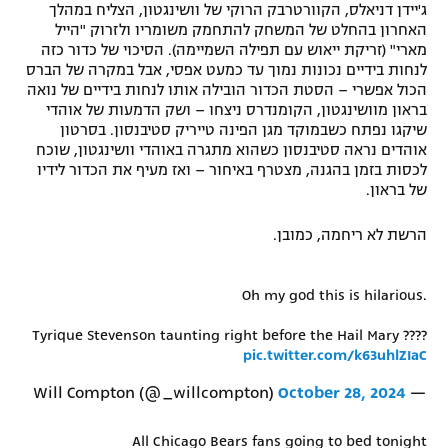
ג'יידן דניאלס, הקוורטרבק הרוקי של וושינגטון, הצליח במהלך
רשיון להקרנה פומבית לבית עסק
האחרון בהחלט של המשחק להתחמק משומריו ולזרוק "הייל
מארי" (זריקת ייאוש עם תפילה השמיימה). הסיכוי של כדור כזה
לנחות בידיים נכונות נמוך עד כמעט אפסי, אבל במקרה של הברס
הצטרפות לחבילת הערוצים
הכול אפשרי – הסטת הכדור הובילה אותו לנחות בידיים של נואה
בראון מוושינגטון, הקומנדרס ניצחו – ושק הדמעות של אוהדי
לוח דרושים – ג'ובנט
שיקגו נפתח כשבמוקד מגן הפינה טייריק סטיבנסון. בסרטון
אוהדים נראה סטיבנסון כשהוא מתגרה באוהדי וושינגטון, שוכח
תגיות
לכסות בזמן בהגנה, מצטרף באיחור – ואז מעיף את הכדור לידיו
של בראון.
המגזין
הרשת לא ריחמה, כמובן.
Oh my god this is hilarious.
Tyrique Stevenson taunting right before the Hail Mary ????
pic.twitter.com/k63uhlZIaC
October 28, 2024
— Will Compton (@_willcompton)
All Chicago Bears fans going to bed tonight