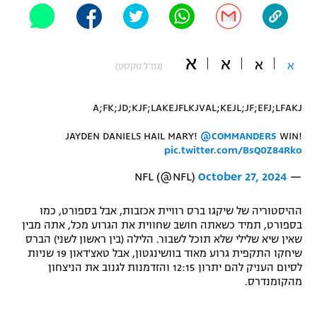
"מחצית בשכונה" – פודקאסט
אופניים
א
א
ספורט מוטורי
א
א
משתתפים וזוכים בפרסים
(גודל טקסט)
כדורמים
A;FK;JD;KJF;LAKEJFLKJVAL;KEJL;JF;EFJ;LFAKJ
תקנון משתתפים וזוכים בפרסים
טניס
פוטבול אמריקאי NFL
JAYDEN DANIELS HAIL MARY!
@COMMANDERS
WIN!
תקנון עבור פעילות אלקטרה
pic.twitter.com/BsQ0Z84Rko
גיימינג E-Sports
בייסבול MLB
תקנון עבור פעילות ספורט 1 – "מרלן"
October 27, 2024
— NFL (@NFL)
ספורט אתגרי ואקסטרים
תנאי שימוש
ההיסטוריה של שיקגו ברס רוויית אכזבות, אבל בספורט, כמו
בספורט, תמיד כשאתה חושב שחווית את הגרוע מכל, אתה מבין
אומנויות לחימה
שאין שיא שלילי שלא תוכל לשבור. הלילה (בין ראשון לשני) הברס
שיחקו התקפית גרוע מאוד בוושינגטון, אבל טאצ'דאון 19 שניות
מדיניות פרטיות
גיימינג E-Sports
לסיום העניק להם יתרון 12:15 והזדמנות לגנוב את הניצחון
מהקומנדרס.
תקנון פעילות ספורט 1