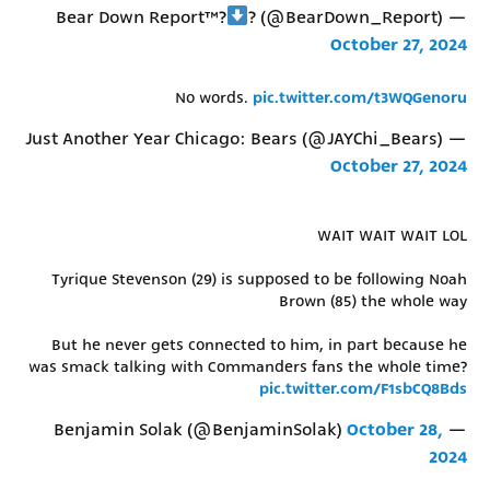
™️
?
? (@BearDown_Report)
— Bear Down Report
October 27, 2024
No words.
pic.twitter.com/t3WQGenoru
— Just Another Year Chicago: Bears (@JAYChi_Bears)
October 27, 2024
WAIT WAIT WAIT LOL
Tyrique Stevenson (29) is supposed to be following Noah
Brown (85) the whole way
But he never gets connected to him, in part because he
was smack talking with Commanders fans the whole time?
pic.twitter.com/F1sbCQ8Bds
October 28,
— Benjamin Solak (@BenjaminSolak)
2024