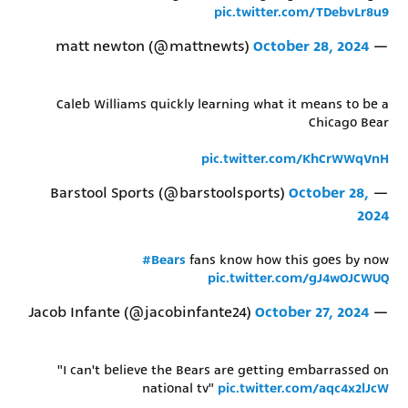
pic.twitter.com/TDebvLr8u9
October 28, 2024
— matt newton (@mattnewts)
Caleb Williams quickly learning what it means to be a
Chicago Bear
pic.twitter.com/KhCrWWqVnH
October 28,
— Barstool Sports (@barstoolsports)
2024
#Bears
fans know how this goes by now
pic.twitter.com/gJ4wOJCWUQ
October 27, 2024
— Jacob Infante (@jacobinfante24)
"I can't believe the Bears are getting embarrassed on
national tv"
pic.twitter.com/aqc4x2lJcW