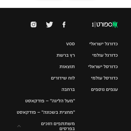
כדורגל ישראלי
VOD
כדורגל עולמי
רץ ברשת
ליגת העל
כדורסל ישראלי
תוצאות
ליגת
ליגה לאומית
האלופות
כדורסל עולמי
לוח שידורים
ליגת ווינר
סל
גביע הטוטו
ענפים נוספים
ברחבה
ליגה
NBA
אירופית
"מעל הליגה" – פודקאסט
ליגה לאומית
ליגיונרים
טניס
יורוליג
ליגה אנגלית
"מחצית בשכונה" – פודקאסט
כדורסל נשים
גביע המדינה
כדוריד
יורוקאפ
ליגה גרמנית
משתתפים וזוכים
בפרסים
מכבי תל
נבחרת