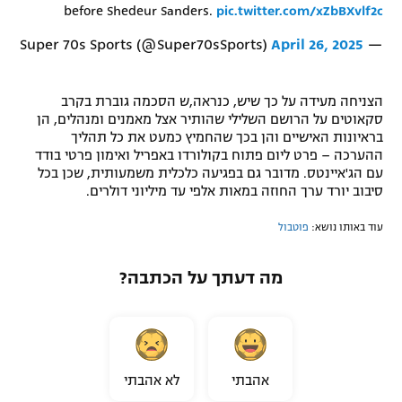
before Shedeur Sanders.
pic.twitter.com/xZbBXvlf2c
April 26, 2025
— Super 70s Sports (@Super70sSports)
הצניחה מעידה על כך שיש, כנראה,ש הסכמה גוברת בקרב
סקאוטים על הרושם השלילי שהותיר אצל מאמנים ומנהלים, הן
בראיונות האישיים והן בכך שהחמיץ כמעט את כל תהליך
ההערכה – פרט ליום פתוח בקולורדו באפריל ואימון פרטי בודד
עם הג'איינטס. מדובר גם בפגיעה כלכלית משמעותית, שכן בכל
סיבוב יורד ערך החוזה במאות אלפי עד מיליוני דולרים.
עוד באותו נושא:
פוטבול
מה דעתך על הכתבה?
אהבתי
לא אהבתי