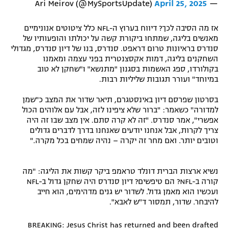
April 25, 2025
— Ari Meirov (@MySportsUpdate)
אז מה הסיבה לכך? דיווח בערוץ ה-NFL כלל ציטוטים אנונימיים
מאנשים בליגה, שמתחו ביקורת קשה על יכולתו והופעותיו של
סנדרס בראיונות טרום דראפט. סנדרס, בנו של דיון סנדרס, מגדולי
השחקנים בליגה, דמות אקסצנטרית בפני עצמה ומאמנו
בקולורדו, ספג האשמות בסגנון "מתנשא" ו"שחקן לא טוב
במיוחד" ועורר תגובות שליליות רבות.
בסרטון שפרסם דיון באינסטגרם, תיאר שדור את המצב כ"שמן
למדורה" כשאמר: "ברור שלא ציפינו לזה, אבל עם אלוהים הכול
אפשרי", אמר סנדרס. "זה לא קרה סתם. אין מצב שבו זה היה
צריך לקרות, אבל אנחנו יודעים שאנחנו בדרך לדברים גדולים
וטובים יותר. ואם מחר זה יקרה – נהיה שמחים בכל מקרה."
נשיא ארצות הברית דונלד טראמפ ביקר קשות את הליגה: "מה
קורה ב-NFL? הם טיפשים? דיון סנדרס היה שחקן גדול ב-NFL
ועכשיו הוא מאמן גדול. לשדור יש גנים מדהימים, הוא חייב
להיבחר. שדור, תמסור ד"ש לאבא".
BREAKING: Jesus Christ has returned and been drafted