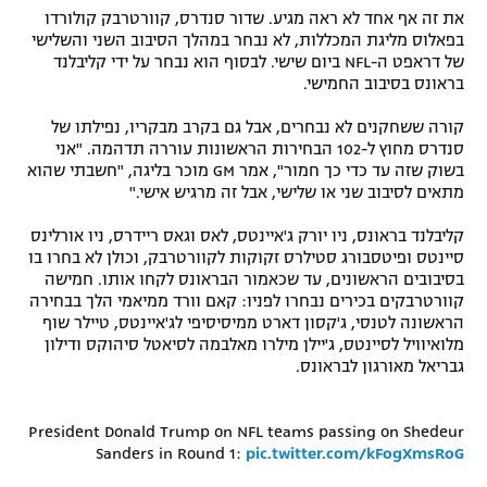
את זה אף אחד לא ראה מגיע. שדור סנדרס, קוורטרבק קולורדו
רשיון להקרנה פומבית לבית עסק
בפאלוס מליגת המכללות, לא נבחר במהלך הסיבוב השני והשלישי
של דראפט ה-NFL ביום שישי. לבסוף הוא נבחר על ידי קליבלנד
הצטרפות לחבילת הערוצים
בראונס בסיבוב החמישי.
קורה ששחקנים לא נבחרים, אבל גם בקרב מבקריו, נפילתו של
לוח דרושים – ג'ובנט
סנדרס מחוץ ל-102 הבחירות הראשונות עוררה תדהמה. "אני
בשוק שזה עד כדי כך חמור", אמר GM מוכר בליגה, "חשבתי שהוא
תגיות
מתאים לסיבוב שני או שלישי, אבל זה מרגיש אישי."
המגזין
קליבלנד בראונס, ניו יורק ג'איינטס, לאס וגאס ריידרס, ניו אורלינס
סיינטס ופיטסבורג סטילרס זקוקות לקוורטרבק, וכולן לא בחרו בו
בסיבובים הראשונים, עד שכאמור הבראונס לקחו אותו. חמישה
קוורטרבקים בכירים נבחרו לפניו: קאם וורד ממיאמי הלך בבחירה
הראשונה לטנסי, ג'קסון דארט ממיסיסיפי לג'איינטס, טיילר שוף
מלואיוויל לסיינטס, ג'יילן מילרו מאלבמה לסיאטל סיהוקס ודילון
גבריאל מאורגון לבראונס.
President Donald Trump on NFL teams passing on Shedeur
Sanders in Round 1:
pic.twitter.com/kFogXmsRoG