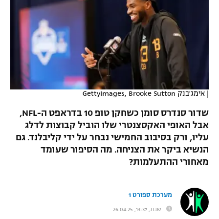
כדורסל נשים
נבחרת ישראל
יורוליג
ליגה ספרדית
טניס
VOD
מכבי תל אביב
מכבי חיפה
יורוקאפ
ליגה איטלקית
כדוריד
הפועל חולון
בית"ר ירושלים
רץ ברשת
ליגה צרפתית
כדורעף
הפועל ירושלים
מכבי תל אביב
ליגה הולנדית
|
אימג'בנק GettyImages, Brooke Sutton
שחייה
תוצאות
דני אבדיה
הפועל תל אביב
שדור סנדרס סומן כשחקן טופ 10 בדראפט ה-NFL,
ליגה טורקית
ג'ודו
אבל האופי האקסצנטרי שלו הוביל קבוצות לדלג
הפועל חיפה
לוח שידורים
עליו, ורק בסיבוב החמישי נבחר על ידי קליבלנד. גם
ליגה סינית
אגרוף
הנשיא ביקר את הצניחה. מה הסיפור שעומד
הפועל באר שבע
מאחורי ההתעלמות?
ליגה ברזילאית
ברחבה
ספורט אולימפי
מכבי נתניה
ליגות נוספות
UFC
מערכת ספורט 1
"מעל הליגה" – פודקאסט
בני יהודה
שבת, 13:37, 26.04.25
היאבקות WWE