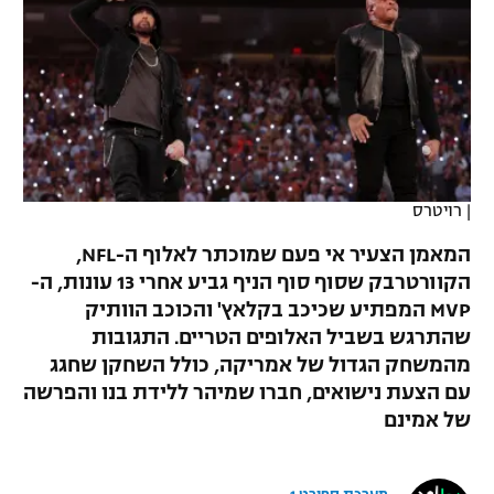
כדורסל נשים
נבחרת ישראל
יורוליג
ליגה ספרדית
טניס
VOD
מכבי תל אביב
מכבי חיפה
יורוקאפ
ליגה איטלקית
כדוריד
הפועל חולון
בית"ר ירושלים
רץ ברשת
ליגה צרפתית
כדורעף
הפועל ירושלים
מכבי תל אביב
ליגה הולנדית
|
רויטרס
שחייה
תוצאות
דני אבדיה
הפועל תל אביב
המאמן הצעיר אי פעם שמוכתר לאלוף ה-NFL,
ליגה טורקית
ג'ודו
הקוורטרבק שסוף סוף הניף גביע אחרי 13 עונות, ה-
הפועל חיפה
לוח שידורים
MVP המפתיע שכיכב בקלאץ' והכוכב הוותיק
ליגה סינית
אגרוף
שהתרגש בשביל האלופים הטריים. התגובות
הפועל באר שבע
מהמשחק הגדול של אמריקה, כולל השחקן שחגג
ליגה ברזילאית
ברחבה
ספורט אולימפי
עם הצעת נישואים, חברו שמיהר ללידת בנו והפרשה
מכבי נתניה
של אמינם
ליגות נוספות
UFC
"מעל הליגה" – פודקאסט
בני יהודה
היאבקות WWE