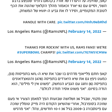
קאפ, שחיפה על היעדרו של אודל בקהאם ג'וניור שנפצע ברבע
השני, וסיים עם 92 יארד וכאמור מהלך הקלאץ' שהטה את הכף
רשיון להקרנה פומבית לבית עסק
לטובת המקומיים, וסידר לו את גביע ה-MVP של המשחק.
הצטרפות לחבילת הערוצים
HANDLE WITH CARE.
pic.twitter.com/HnhJ9ebRhd
לוח דרושים – ג'ובנט
February 14, 2022
— Los Angeles Rams (@RamsNFL)
תגיות
THANKS FOR ROCKIN' WITH US, RAMS FANS! WE'RE
#SUPERBOWL
CHAMPS!
pic.twitter.com/7G7W51CMWe
המגזין
February 14, 2022
— Los Angeles Rams (@RamsNFL)
קאפ חתם פלייאוף מדהים בו שבר את שיא ה-NFL בתפיסות (33),
כמעט ניפץ גם את שיא היארדים בתפיסה (478) והטאצ'דאונים
בתפיסה (6) וחגג עם הגביע הנחשק. "פשוט אין לי מילים", הוא
הודה בסיום. "אני פשוט אסיר תודה לכולם".
שון מקווי, שבגיל 36 ושלושה שבועות הפך למאמן הצעיר אי פעם
שזוכה בסופרבול, אחרי שהשיאן הקודם היה מייק טומלין שזכה
עם פיטסבורג ב-2009 בגיל 36 ו-10 חודשים, צהל: "אני מרגיש