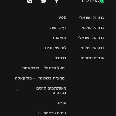
כדורגל ישראלי
VOD
כדורגל עולמי
רץ ברשת
ליגת העל
כדורסל ישראלי
תוצאות
ליגת
ליגה לאומית
האלופות
כדורסל עולמי
לוח שידורים
ליגת ווינר
סל
גביע הטוטו
ענפים נוספים
ברחבה
ליגה
NBA
אירופית
"מעל הליגה" – פודקאסט
ליגה לאומית
ליגיונרים
טניס
יורוליג
ליגה אנגלית
"מחצית בשכונה" – פודקאסט
כדורסל נשים
גביע המדינה
כדוריד
יורוקאפ
ליגה גרמנית
משתתפים וזוכים
בפרסים
מכבי תל
נבחרת
כדורעף
אביב
ישראל
ליגה
טניס
ספרדית
תקנון משתתפים
שחייה
הפועל חולון
מכבי חיפה
וזוכים בפרסים
גיימינג E-Sports