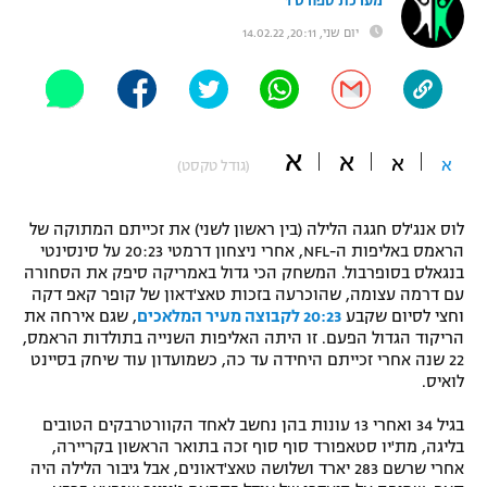
מערכת ספורט 1
"מחצית בשכונה" – פודקאסט
יום שני, 20:11, 14.02.22
אופניים
ספורט מוטורי
משתתפים וזוכים בפרסים
כדורמים
א
א
א
א
תקנון משתתפים וזוכים בפרסים
(גודל טקסט)
טניס
פוטבול אמריקאי NFL
תקנון עבור פעילות אלקטרה
לוס אנג'לס חגגה הלילה (בין ראשון לשני) את זכייתם המתוקה של
גיימינג E-Sports
הראמס באליפות ה-NFL, אחרי ניצחון דרמטי 20:23 על סינסינטי
בייסבול MLB
תקנון עבור פעילות ספורט 1 – "מרלן"
בנגאלס בסופרבול. המשחק הכי גדול באמריקה סיפק את הסחורה
עם דרמה עצומה, שהוכרעה בזכות טאצ'דאון של קופר קאפ דקה
ספורט אתגרי ואקסטרים
וחצי לסיום שקבע
20:23 לקבוצה מעיר המלאכים
, שגם אירחה את
תנאי שימוש
הריקוד הגדול הפעם. זו היתה האליפות השנייה בתולדות הראמס,
אומנויות לחימה
22 שנה אחרי זכייתם היחידה עד כה, כשמועדון עוד שיחק בסיינט
לואיס.
מדיניות פרטיות
גיימינג E-Sports
בגיל 34 ואחרי 13 עונות בהן נחשב לאחד הקוורטרבקים הטובים
בליגה, מת'יו סטאפורד סוף סוף זכה בתואר הראשון בקריירה,
תקנון פעילות ספורט 1
אחרי שרשם 283 יארד ושלושה טאצ'דאונים, אבל גיבור הלילה היה