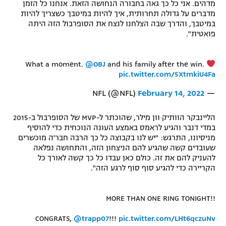
מדהים. אני כל כך גאה בחבורה הנחושה הזאת. אנחנו כל הזמן
מדברים על גדולה תחרותית, איך להיות במיטבך כשצריך להיות
במיטבך, והדרך שבה הצלחנו לנצח את הסופרבול הזה היתה
פואטית".
What a moment.
@OBJ
and his family after the win.
pic.twitter.com/5XtmkiU4Fa
February 14, 2022
— NFL (@NFL)
הליינבקר הוותיק וון מילר, שהוכתר ל-MVP של הסופרבול ב-2015
במדי דנבר והגיע לראמס באמצע העונה הנוכחית כדי להוסיף
מניסיונו, התרגש: "יש לנו בקבוצה כל כך הרבה חבר'ה מוכשרים
שעובדים קשה שהגיע להם הניצחון הזה, והתחושה נפלאה
להעניק להם את זה. כולם כאן עבדו כל כך קשה לאורך כל
הקריירה כדי להגיע סוף סוף לרגע הזה".
MORE THAN ONE RING TONIGHT!!
CONGRATS,
@trapp07
!!!
pic.twitter.com/LHt6qczuNv