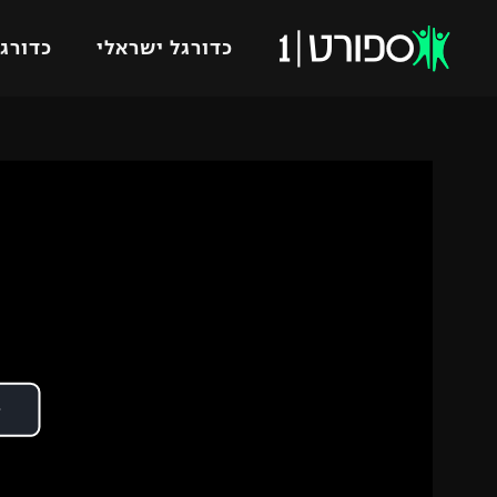
כדורגל ישראלי
כדורגל
VOD
כדורג
רץ ברשת
ליגת ה
ליגה ל
תוצאות
גביע הט
לוח שידורים
ליגיונר
ברחבה
גביע ה
נבחרת 
"מעל הליגה" – פודקאסט
מכבי ח
"מחצית בשכונה" – פודקאסט
בית"ר י
משתתפים וזוכים בפרסים
מכבי ת