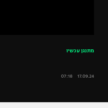
הפועל 
תקנון משתתפים וזוכים בפרסים
הפועל 
תקנון עבור פעילות אלקטרה
הפועל 
תקנון עבור פעילות ספורט 1 – "מרלן"
מכבי נ
טניס
בני יהו
גיימינג E-Sports
מתנגן עכשיו
תנאי שימוש
מדיניות פרטיות
תקנון פעילות ספורט 1
17.09.24 07:18
רשיון להקרנה פומבית לבית עסק
הצטרפות לחבילת הערוצים
לוח דרושים – ג'ובנט
תגיות
המגזין