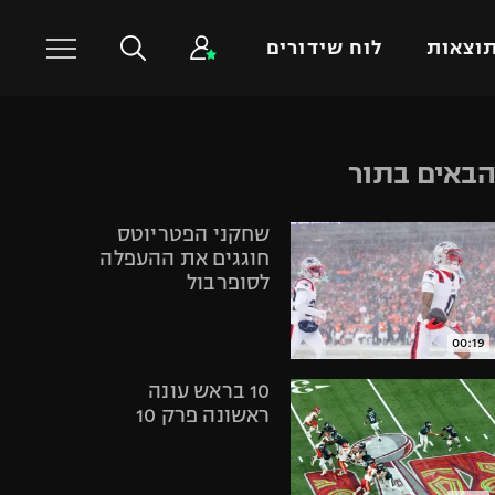
וצאות
לוח שידורים
כדורסל עולמי
ענפים נוספים
באים בתור
NBA
טניס
שחקני הפטריוטס
יורוליג
כדוריד
חוגגים את ההעפלה
יורוקאפ
כדורעף
לסופרבול
שחייה
ג'ודו
00:19
אגרוף
10 בראש עונה
ספורט אולימפי
ראשונה פרק 10
UFC
היאבקות WWE