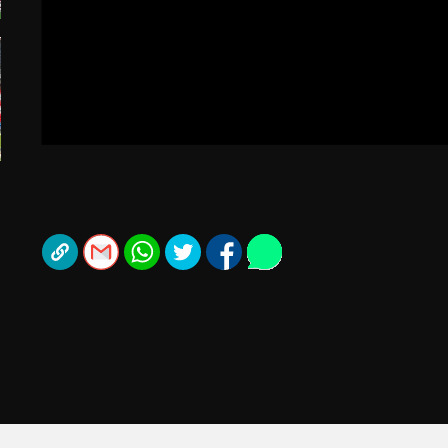
תל אביב
ליגה סינית
חיפה
ליגה ברזילאית
באר שבע
ליגות נוספות
תניה
דה