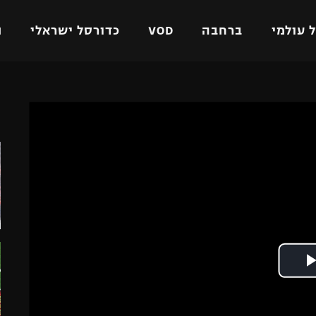
 עולמי
ברחבה
VOD
כדורסל ישראלי
ת
ל ישראלי
כדורגל עולמי
כדורסל ישראלי
ה
על
ליגת האלופות
ליגת ווינר סל
אומית
ליגה אירופית
ליגה לאומית
וטו
ליגה אנגלית
כדורסל נשים
ים
ליגה גרמנית
מכבי תל אביב
מדינה
ליגה ספרדית
הפועל חולון
ישראל
ליגה איטלקית
הפועל ירושלים
יפה
ליגה צרפתית
דני אבדיה
רושלים
ליגה הולנדית
ל אביב
ליגה טורקית