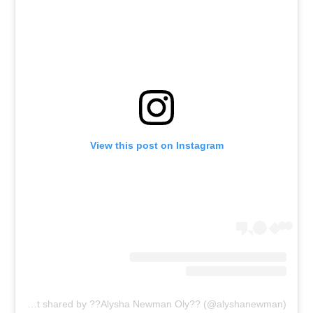
View this post on Instagram
A post shared by ??Alysha Newman Oly?? (@alyshanewman)