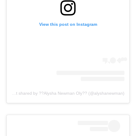
View this post on Instagram
A post shared by ??Alysha Newman Oly?? (@alyshanewman)