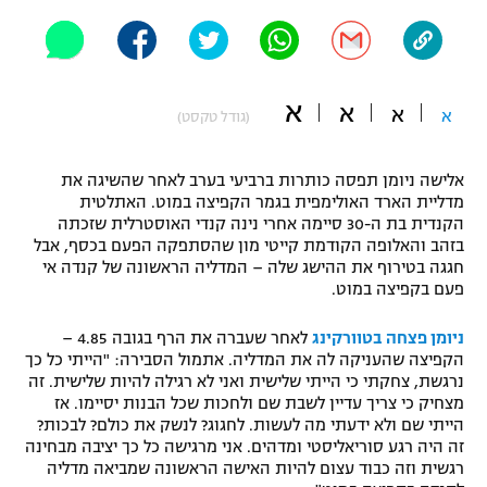
"מחצית בשכונה" – פודקאסט
אופניים
ספורט מוטורי
משתתפים וזוכים בפרסים
א
א
א
א
(גודל טקסט)
כדורמים
תקנון משתתפים וזוכים בפרסים
טניס
אלישה ניומן תפסה כותרות ברביעי בערב לאחר שהשיגה את
פוטבול אמריקאי NFL
מדליית הארד האולימפית בגמר הקפיצה במוט. האתלטית
תקנון עבור פעילות אלקטרה
הקנדית בת ה-30 סיימה אחרי נינה קנדי האוסטרלית שזכתה
בזהב והאלופה הקודמת קייטי מון שהסתפקה הפעם בכסף, אבל
גיימינג E-Sports
בייסבול MLB
חגגה בטירוף את ההישג שלה – המדליה הראשונה של קנדה אי
תקנון עבור פעילות ספורט 1 – "מרלן"
פעם בקפיצה במוט.
ספורט אתגרי ואקסטרים
תנאי שימוש
ניומן פצחה בטוורקינג
לאחר שעברה את הרף בגובה 4.85 –
אומנויות לחימה
הקפיצה שהעניקה לה את המדליה. אתמול הסבירה: "הייתי כל כך
נרגשת, צחקתי כי הייתי שלישית ואני לא רגילה להיות שלישית. זה
מדיניות פרטיות
מצחיק כי צריך עדיין לשבת שם ולחכות שכל הבנות יסיימו. אז
גיימינג E-Sports
הייתי שם ולא ידעתי מה לעשות. לחגוג? לנשק את כולם? לבכות?
זה היה רגע סוריאליסטי ומדהים. אני מרגישה כל כך יציבה מבחינה
תקנון פעילות ספורט 1
רגשית וזה כבוד עצום להיות האישה הראשונה שמביאה מדליה