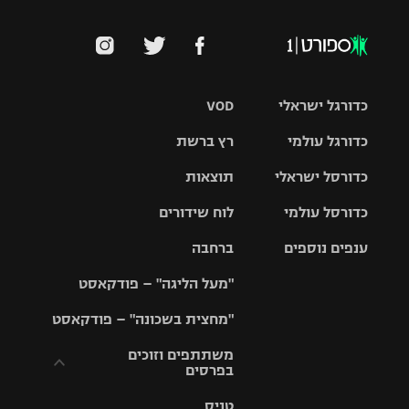
כדורגל ישראלי
VOD
כדורגל עולמי
רץ ברשת
ליגת העל
כדורסל ישראלי
תוצאות
ליגת
ליגה לאומית
האלופות
כדורסל עולמי
לוח שידורים
ליגת ווינר
סל
גביע הטוטו
ענפים נוספים
ברחבה
ליגה
NBA
אירופית
"מעל הליגה" – פודקאסט
ליגה לאומית
ליגיונרים
טניס
יורוליג
ליגה אנגלית
"מחצית בשכונה" – פודקאסט
כדורסל נשים
גביע המדינה
כדוריד
יורוקאפ
ליגה גרמנית
משתתפים וזוכים
בפרסים
מכבי תל
נבחרת
כדורעף
אביב
ישראל
ליגה
טניס