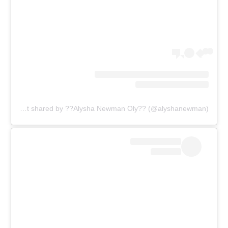
A post shared by ??Alysha Newman Oly?? (@alyshanewman)