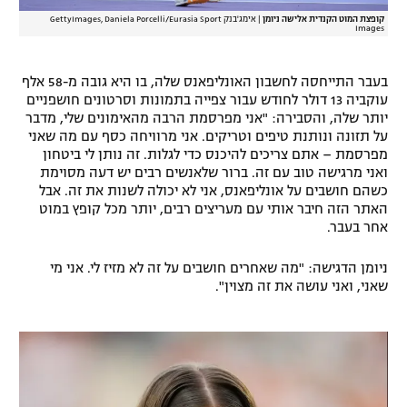
קופצת המוט הקנדית אלישה ניומן
|
אימג'בנק GettyImages, Daniela Porcelli/Eurasia Sport
Images
בעבר התייחסה לחשבון האונליפאנס שלה, בו היא גובה מ-58 אלף
עוקביה 13 דולר לחודש עבור צפייה בתמונות וסרטונים חושפניים
יותר שלה, והסבירה: "אני מפרסמת הרבה מהאימונים שלי, מדבר
על תזונה ונותנת טיפים וטריקים. אני מרוויחה כסף עם מה שאני
מפרסמת – אתם צריכים להיכנס כדי לגלות. זה נותן לי ביטחון
ואני מרגישה טוב עם זה. ברור שלאנשים רבים יש דעה מסוימת
כשהם חושבים על אונליפאנס, אני לא יכולה לשנות את זה. אבל
האתר הזה חיבר אותי עם מעריצים רבים, יותר מכל קופץ במוט
אחר בעבר.
ניומן הדגישה: "מה שאחרים חושבים על זה לא מזיז לי. אני מי
שאני, ואני עושה את זה מצוין".