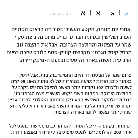
"מחצית בשכונה" – פודקאסט
א
א
אופניים
א
א
(גודל טקסט)
ספורט מוטורי
משתתפים וזוכים בפרסים
אחרי יום מנוחה, הקטע העשירי בטור דה פראנס הסתיים
הערב (שלישי) ובסיומו הבריטי כריס פרום מקבוצת סקיי
כדורמים
שמר על הפסגה והחולצה הצהובה, אבל את ההצגה גנב
תקנון משתתפים וזוכים בפרסים
טניס
מרסל קיטל הגרמני מקבוצת קוויק-סטפ פלורס שזכה בפעם
פוטבול אמריקאי NFL
הרביעית השנה באחד הקטעים ובפעם ה-13 בקריירה.
תקנון עבור פעילות אלקטרה
גיימינג E-Sports
בייסבול MLB
פרום שמר על הפסגה זה היום החמישי ברציפות, אבל קיטל
תקנון עבור פעילות ספורט 1 – "מרלן"
כאמור כיכב הודות לנסיעה במהירות של לא פחות מ-69.26 ק"מ
ספורט אתגרי ואקסטרים
לשעה ולזכותו 102 נקודות יותר מאשר למייקל מת'יוס בקרב על
תנאי שימוש
החולצה הירוקה. במקום השני בקטע העשירי ניצח הגרמני ג'ון
דגנקולב ולמקום השלישי הגיע דילן גרונווחן ההולנדי. לפרום עדיין
אומנויות לחימה
יתרון של 18 שניות על פני המדורג השני פאביו ארו האיטלקי ו-51
שניות יותר מאשר לרומן בארדה הצרפתי.
מדיניות פרטיות
גיימינג E-Sports
גם מחר, בקטע ה-11 של הטור, ייהנו הרוכבים ממישור כמעט לכל
תקנון פעילות ספורט 1
אורך 203 הקילומטרים, למעט טיפוס בקטגוריה 4 באמצע הדרך.