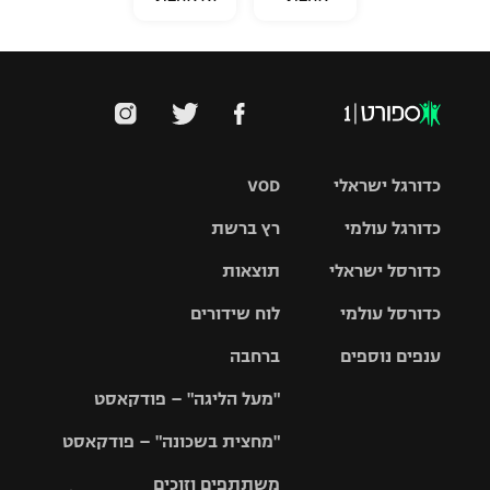
כדורגל ישראלי
VOD
כדורגל עולמי
רץ ברשת
ליגת העל
כדורסל ישראלי
תוצאות
ליגת
ליגה לאומית
האלופות
כדורסל עולמי
לוח שידורים
ליגת ווינר
סל
גביע הטוטו
ענפים נוספים
ברחבה
ליגה
NBA
אירופית
"מעל הליגה" – פודקאסט
ליגה לאומית
ליגיונרים
טניס
יורוליג
ליגה אנגלית
"מחצית בשכונה" – פודקאסט
כדורסל נשים
גביע המדינה
כדוריד
יורוקאפ
ליגה גרמנית
משתתפים וזוכים