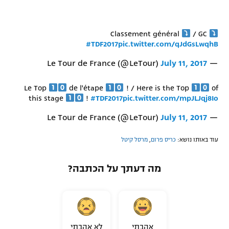
רשיון להקרנה פומבית לבית עסק
Classement général
/ GC
הצטרפות לחבילת הערוצים
#TDF2017
pic.twitter.com/qJdGsLwqhB
לוח דרושים – ג'ובנט
July 11, 2017
— Le Tour de France (@LeTour)
תגיות
Le Top
de l'étape
! / Here is the Top
of
this stage
!
#TDF2017
pic.twitter.com/mpJLJqj8Io
המגזין
July 11, 2017
— Le Tour de France (@LeTour)
עוד באותו נושא:
כריס פרום
,
מרסל קיטל
מה דעתך על הכתבה?
אהבתי
לא אהבתי