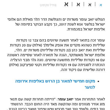
א
א
א
א
(גודל טקסט)
"מחצית בשכונה" – פודקאסט
אופניים
הגולש יואב עומר משדות ים והגולשת הדר הלר מאילת הם אלופי
ספורט מוטורי
משתתפים וזוכים בפרסים
ישראל בגלשני RSX לשנת 2017, כך נקבע הבוקר בסיומה של
אליפות ישראל במכמורת.
כדורמים
תקנון משתתפים וזוכים בפרסים
טניס
עומר זכה בתואר לאחר תשעה שיוטים בהם צבר 12 נקודות
שליליות כשהוא מקדים את אופק אלימלך (אילת) עם 20 נקודות
פוטבול אמריקאי NFL
תקנון עבור פעילות אלקטרה
שליליות ואת יואב כהן (22 נקודות שליליות) משדות ים. הלר,
אלופת ישראל מאשתקד, הגנה על תוארה לאחר שסיימה ראשונה
גיימינג E-Sports
בייסבול MLB
עם 16 נקודות שליליות מתשעה שיוטים. נוגה גלר מבני הרצליה
תקנון עבור פעילות ספורט 1 – "מרלן"
הוכתרה לסגניתה עם 19 נקודות שליליות וקטי ספיצ'קוב (אילת)
ספורט אתגרי ואקסטרים
דורגה שלישית עם ניקוד זהה.
תנאי שימוש
אומנויות לחימה
מקום חמישי למאור בן הרוש באליפות אירופה
לנוער
מדיניות פרטיות
גיימינג E-Sports
לאחר התחרות אמר
יואב עומר
: "הייתה תחרות קשה עם תנאי
מזג אוויר מגוונים ומה שהקשה מאד היה החום הכבד. הרגשתי
תקנון פעילות ספורט 1
טוב במים, גלשתי טוב ואני מרגיש שיש שיפור ושאני בכיוון הנכון .