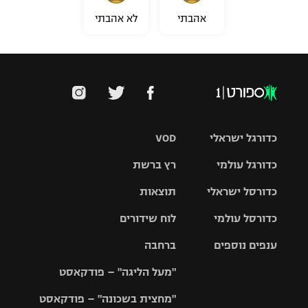
אהבתי
לא אהבתי
כדורגל ישראלי
VOD
כדורגל עולמי
רץ ברשת
ליגת העל
כדורסל ישראלי
תוצאות
ליגת
ליגה לאומית
האלופות
כדורסל עולמי
לוח שידורים
ליגת ווינר
סל
גביע הטוטו
ענפים נוספים
ברחבה
ליגה
NBA
אירופית
"מעל הליגה" – פודקאסט
ליגה לאומית
ליגיונרים
טניס
יורוליג
ליגה אנגלית
"מחצית בשכונה" – פודקאסט
כדורסל נשים
גביע המדינה