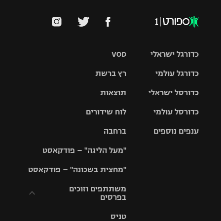
כדורגל ישראלי
VOD
כדורגל עולמי
רץ ברשת
ליגת העל
כדורסל ישראלי
תוצאות
ליגת
ליגה לאומית
האלופות
כדורסל עולמי
לוח שידורים
ליגת ווינר
סל
גביע הטוטו
ענפים נוספים
ברחבה
ליגה
NBA
אירופית
"מעל הליגה" – פודקאסט
ליגה לאומית
ליגיונרים
טניס
יורוליג
ליגה אנגלית
"מחצית בשכונה" – פודקאסט
כדורסל נשים
גביע המדינה
כדוריד
יורוקאפ
ליגה גרמנית
משתתפים וזוכים
בפרסים
מכבי תל
נבחרת
כדורעף
אביב
ישראל
ליגה
טניס
ספרדית