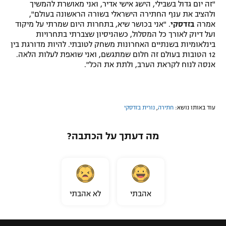
"זה יום גדול בשבילי, הישג אישי אדיר, ואני מאושרת להמשיך
רשיון להקרנה פומבית לבית עסק
ולהציב את ענף החתירה הישראלי בשורה הראשונה בעולם",
אמרה
בזדסקי
. "אני בכושר שיא, בתחרות היום שמרתי על מיקוד
ועל דיוק לאורך כל המסלול, כשהניסיון שצברתי בתחרויות
הצטרפות לחבילת הערוצים
בינלאומיות בשנתיים האחרונות משחק לטובתי. להיות מדורגת בין
12 הטובות בעולם זה חלום שמתגשם, ואני שואפת לעלות הלאה.
לוח דרושים – ג'ובנט
אנסה לנוח לקראת הערב, ולתת את הכל".
תגיות
עוד באותו נושא:
חתירה
,
נורית בזדסקי
המגזין
מה דעתך על הכתבה?
אהבתי
לא אהבתי