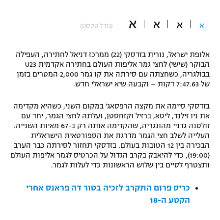
"מחצית בשכונה" – פודקאסט
אופניים
א
א
א
א
(גודל טקסט)
ספורט מוטורי
משתתפים וזוכים בפרסים
אלופת ישראל, נורית בזדסקי (22) ממרכז דניאל לחתירה, העפילה
הבוקר (שישי) לחצי גמר אליפות העולם בחתירה אקדמית U23
כדורמים
בבולגריה, כשחצתה עם סירתה את קו גמר 2,000 המטרים בזמן
תקנון משתתפים וזוכים בפרסים
טניס
של 7:47.63 דקות – וקבעה שיא ישראלי חדש.
פוטבול אמריקאי NFL
תקנון עבור פעילות אלקטרה
בזדסקי סיימה את מקצה הרפסאג' במקום השני, כשהיא מקדימה
גיימינג E-Sports
בייסבול MLB
את ניו זילנד, ליטא, ברזיל וקזחסטן, ועלתה לחצי הגמר, יחד עם
תקנון עבור פעילות ספורט 1 – "מרלן"
זולטנה גדניי מהונגריה, שהקדימה אותה רק ב-67 מאיות השנייה.
העלייה לשלב חצי הגמר מדרגת את הספורטאית הישראלית
ספורט אתגרי ואקסטרים
הבכירה בין 12 הטובות בעולם. בזדסקי תחזור לסירתה כבר הערב
תנאי שימוש
(19:00), כדי להיאבק בקרב הגדול על הכרטיס לגמר אליפות העולם
אומנויות לחימה
ותצטרף לסיים בין שלוש הראשונות כדי לעלות לגמר.
מדיניות פרטיות
גיימינג E-Sports
כריס פרום התקרב לזכיה בטור דה פראנס אחרי
הקטע ה-18
תקנון פעילות ספורט 1