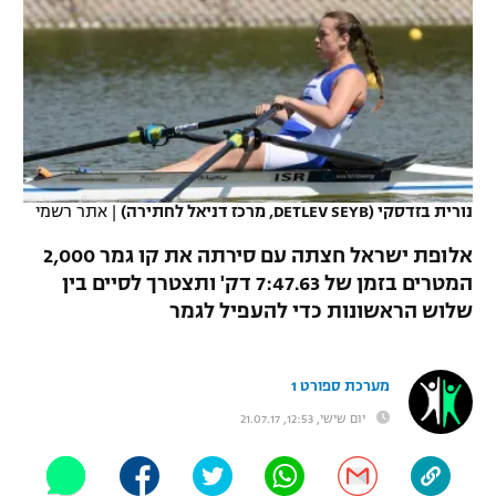
כדורסל נשים
נבחרת ישראל
יורוליג
ליגה ספרדית
טניס
VOD
מכבי תל אביב
מכבי חיפה
יורוקאפ
ליגה איטלקית
כדוריד
הפועל חולון
בית"ר ירושלים
רץ ברשת
ליגה צרפתית
כדורעף
הפועל ירושלים
מכבי תל אביב
ליגה הולנדית
נורית בזדסקי (DETLEV SEYB, מרכז דניאל לחתירה)
|
אתר רשמי
שחייה
תוצאות
דני אבדיה
הפועל תל אביב
אלופת ישראל חצתה עם סירתה את קו גמר 2,000
ליגה טורקית
ג'ודו
המטרים בזמן של 7:47.63 דק' ותצטרך לסיים בין
הפועל חיפה
לוח שידורים
שלוש הראשונות כדי להעפיל לגמר
ליגה סינית
אגרוף
הפועל באר שבע
ליגה ברזילאית
ברחבה
ספורט אולימפי
מערכת ספורט 1
מכבי נתניה
יום שישי, 12:53, 21.07.17
ליגות נוספות
UFC
"מעל הליגה" – פודקאסט
בני יהודה
היאבקות WWE