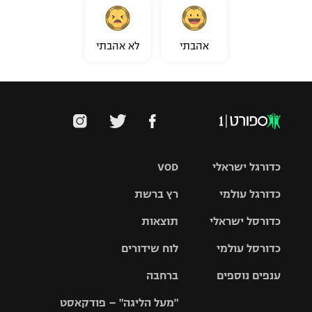
אהבתי
לא אהבתי
כדורגל ישראלי
VOD
כדורגל עולמי
רץ ברשת
ליגת העל
כדורסל ישראלי
תוצאות
ליגת
ליגה לאומית
האלופות
כדורסל עולמי
לוח שידורים
ליגת ווינר
סל
גביע הטוטו
ענפים נוספים
ברחבה
ליגה
NBA
אירופית
"מעל הליגה" – פודקאסט
ליגה לאומית
ליגיונרים