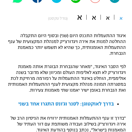
"מחצית בשכונה" – פודקאסט
אופניים
א
א
א
א
(גודל טקסט)
ספורט מוטורי
משתתפים וזוכים בפרסים
איגוד ההתעמלות התכנס היום (שני) ובסוף היום התקבלה
כדורמים
ההחלטה למנות את אירה ויגדורצ'יק למנהלת המקצועית של ענף
תקנון משתתפים וזוכים בפרסים
טניס
ההתעמלות האומנותית, כך שהיא לא תשמש יותר כמאמנת
הנבחרת.
פוטבול אמריקאי NFL
תקנון עבור פעילות אלקטרה
לפי הסבר האיגוד, "מאחר שהנבחרת הבוגרת אותה מאמנת
גיימינג E-Sports
בייסבול MLB
ויגדורצי'ק לא תצא לאליפות העולם ומכיוון שלא מדובר בשנה
תקנון עבור פעילות ספורט 1 – "מרלן"
אולימפית, הוחלט באיגוד ההתעמלות על רפורמה מרחיקת לכת
ספורט אתגרי ואקסטרים
במסגרתה תמונה מנהלת מקצועית לענף ההתעמלות האמנותית
תנאי שימוש
ואת הנבחרת באופן ישיר יאמנו שתי מאמנות צעירות.
אומנויות לחימה
בדרך לאוקטוגן: לסנר וג'ונס התגרו אחד בשני
מדיניות פרטיות
גיימינג E-Sports
"בדרך זו ענף ההתעמלות האמנותית ירוויח את הניסיון הרב של
אירה ויגדורצי'ק בשילוב ועבודה משותפת עם דור העתיד של
תקנון פעילות ספורט 1
המאמנות בישראל", נכתב בנוסף בהודעת האיגוד.