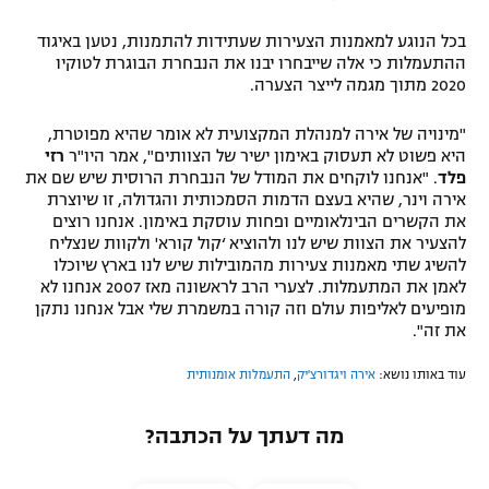
רשיון להקרנה פומבית לבית עסק
בכל הנוגע למאמנות הצעירות שעתידות להתמנות, נטען באיגוד
ההתעמלות כי אלה שייבחרו יבנו את הנבחרת הבוגרת לטוקיו
הצטרפות לחבילת הערוצים
2020 מתוך מגמה לייצר הצערה.
לוח דרושים – ג'ובנט
"מינויה של אירה למנהלת המקצועית לא אומר שהיא מפוטרת,
היא פשוט לא תעסוק באימון ישיר של הצוותים", אמר היו"ר
רזי
פלד
. "אנחנו לוקחים את המודל של הנבחרת הרוסית שיש שם את
תגיות
אירה וינר, שהיא בעצם הדמות הסמכותית והגדולה, זו שיוצרת
את הקשרים הבינלאומיים ופחות עוסקת באימון. אנחנו רוצים
המגזין
להצעיר את הצוות שיש לנו ולהוציא ‘קול קורא' ולקוות שנצליח
להשיג שתי מאמנות צעירות מהמובילות שיש לנו בארץ שיוכלו
לאמן את המתעמלות. לצערי הרב לראשונה מאז 2007 אנחנו לא
מופיעים לאליפות עולם וזה קורה במשמרת שלי אבל אנחנו נתקן
את זה".
עוד באותו נושא:
אירה ויגדורצ'יק
,
התעמלות אומנותית
מה דעתך על הכתבה?