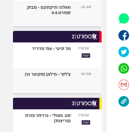
היאבקות WWE
14:40
וואלה! תיקתקנו - מבזק
אופניים
ספורט 9.8
ספורט מוטורי
כדורמים
פוטבול אמריקאי NFL
בייסבול MLB
עכשיו
מנ' סיטי - את' מדריד
ספורט אתגרי
ישיר
ואקסטרים
אומנויות לחימה
16:00
צ'לסי - מילאן (מקוצר 15)
גיימינג E-Sports
עכשיו
סט. פאולי - גרויתר פורת
(פריצות)
ישיר