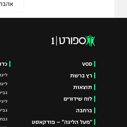
אהבת
VOD
כדו
רץ ברשת
ליגת
ליגה
תוצאות
גביע
לוח שידורים
ליגי
ברחבה
גביע
נבחר
"מעל הליגה" – פודקאסט