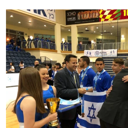
ל אביב
ליגה טורקית
תל אביב
ליגה סינית
חיפה
ליגה ברזילאית
באר שבע
ליגות נוספות
תניה
דה