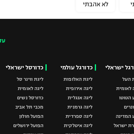
י
לא אהבתי
עק
רגל ישראלי
כדורגל עולמי
כדורסל ישראלי
 העל
ליגת האלופות
ליגת ווינר סל
 לאומית
ליגה אירופית
ליגה לאומית
 הטוטו
ליגה אנגלית
כדורסל נשים
ונרים
ליגה גרמנית
מכבי תל אביב
 המדינה
ליגה ספרדית
הפועל חולון
ת ישראל
ליגה איטלקית
הפועל ירושלים