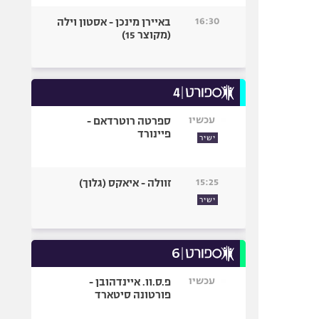
16:30
באיירן מינכן - אסטון וילה
(מקוצר 15)
עכשיו
ספרטה רוטרדאם -
פיינורד
ישיר
15:25
זוולה - איאקס (גלוך)
ישיר
עכשיו
פ.ס.וו. איינדהובן -
פורטונה סיטארד