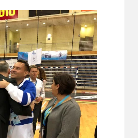
משתתפים וזוכים בפרסים
מכבי ת
הפועל 
תקנון משתתפים וזוכים בפרסים
הפועל 
תקנון עבור פעילות אלקטרה
הפועל 
תקנון עבור פעילות ספורט 1 – "מרלן"
מכבי נ
טניס
בני יהו
גיימינג E-Sports
תנאי שימוש
מדיניות פרטיות
תקנון פעילות ספורט 1
רשיון להקרנה פומבית לבית עסק
הצטרפות לחבילת הערוצים
לוח דרושים – ג'ובנט
תגיות