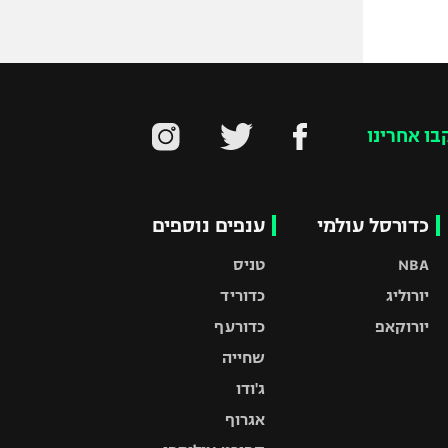
בו אחרינו
כדורסל עולמי
ענפים נוספים
NBA
טניס
יורוליג
כדוריד
יורוקאפ
כדורעף
שחייה
ג'ודו
אגרוף