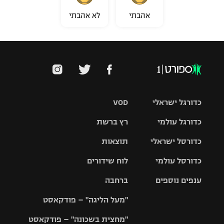
אהבתי
לא אהבתי
כדורגל ישראלי
VOD
כדורגל עולמי
רץ ברשת
ליגת העל
כדורסל ישראלי
תוצאות
ליגת
ליגה לאומית
האלופות
כדורסל עולמי
לוח שידורים
ליגת ווינר
סל
גביע הטוטו
ענפים נוספים
ברחבה
ליגה
NBA
אירופית
"מעל הליגה" – פודקאסט
ליגה לאומית
ליגיונרים
טניס
יורוליג
ליגה אנגלית
"מחצית בשכונה" – פודקאסט