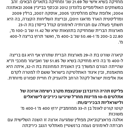
מחזיקה בשיא אישי של 21.69 שנ' ומחזיקה בתארים הבאים: זהב
רשיון להקרנה פומבית לבית עסק
במשחקים האולימפיים בלונדון 2012 ובכסף בבייג'ין 2008 ובאתונה
2004; אלופת עולם מהלסינקי 2005, אוסקה 2007, ברלין 2009
ומדליסטית הארד מדאגו 2011), ובריצת השליחות הקצרה, בה היא
הצטרפות לחבילת הערוצים
תשתף פעולה עם חברותיה לאימונים קנדל בייסדן בת ה-23
מארצות הברית שמחזיקה בתוצאות שיא של 11.42 שנ' ב-100 מ',
לוח דרושים – ג'ובנט
22.80 ב-200 מ' ו-50.46 שנ' ב-400 מ', ואשר תרוץ בריצה ל-400
מ'.
תגיות
קיארה שורט בת ה-29 מארצות הברית שתרוץ אף היא גם בריצה
ל-400 מ' בה היא מחזיקה בשיא של 51.85 שנ' ואביעזר ממכבי ת"א
המגזין
שהייתה הגורם המשדך בין האצנית המחוננת בת ה-32, איתה היא
מתאמנת, ובין איגוד האתלטיקה בישראל ששם לו למטרה לקדם
את אליפות ישראל לקהל הרחב ולהעניק לו חויית ספורט מיוחדת.
פליקס תהיה הדובדבן שבקצפת מקרב רשימה ארוכה של
אתלטים מ-10 מדינות מחו"ל שיגיעו כיריבים לישראלים
ולישראליות הבכירים/ות:
קוטו קורט לאונל בן ה-33 ממוזמביק ירוץ 400 מ' ו-400 מ'
משוכות
אולגה פראצ'קוביאק מפולין שמגיעה ארצה זו השנה השלישית עם
חברתה לאימונים נעמה ברנשטיין מאתלטי הנגב כיריבתה