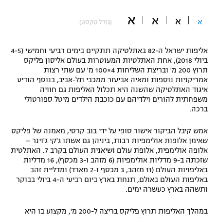
"מחצית בשכונה" – פודקאסט
א
א
אופניים
א
א
(גודל טקסט)
ספורט מוטורי
משתתפים וזוכים בפרסים
אליפות ישראל ה-82 באתלטיקה תתקיים בימים רביעי וחמישי (4-5
ביולי 2018), אחת האתלטיות המעוטרות בעולם אליסון פליקס
כדורמים
תרוץ 200 מ' ובריצת השליחות 4×100 מ' עם שתי רצות
תקנון משתתפים וזוכים בפרסים
טניס
אמריקניות נוספות ומאיה אביעזר ממכבי תל-אביב, בנוסף הודיע
איגוד האתלטיקה שהשנה היא תכלול האליפות גם חוויה
פוטבול אמריקאי NFL
תקנון עבור פעילות אלקטרה
משפחתית להורים וילדיהם עם כוכבת הילדים מיטל ספורטולי
ברכה.
גיימינג E-Sports
בייסבול MLB
תקנון עבור פעילות ספורט 1 – "מרלן"
אמש קיבל הביקור אישור סופי על ידי בוב קרסי, מאמנה של פליקס
ספורט אתגרי ואקסטרים
שאימן אלופות אולימפיות רבות, ביניהן גם אשתו ג'קי ג'וינר –
תנאי שימוש
אלופה אולימפית, אלופת עולם ושיאנית העולם בקרב 7. האתלטית
אומנויות לחימה
שזכתה ב-9 מדליות אולימפיות (6 מזהב ו-3 מכסף), 16 מדליות
באליפויות העולם (11 מזהב, 3 מכסף ו-2 מארד) ומדליית זהב
מדיניות פרטיות
באליפות העולם באולם, תנחת בארץ ביום רביעי ה-4 ביולי בבוקר
גיימינג E-Sports
ותשהה בארץ כעשרה ימים.
תקנון פעילות ספורט 1
במהלך האליפות תרוץ פליקס בריצה ל-200 מ', מקצוע בו היא