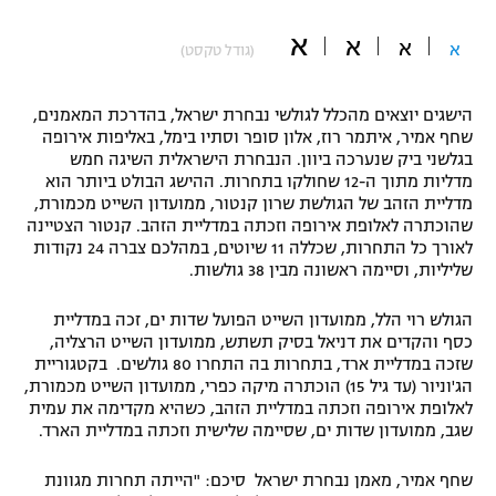
"מחצית בשכונה" – פודקאסט
א
א
אופניים
א
א
(גודל טקסט)
ספורט מוטורי
משתתפים וזוכים בפרסים
הישגים יוצאים מהכלל לגולשי נבחרת ישראל, בהדרכת המאמנים,
שחף אמיר, איתמר רוז, אלון סופר וסתיו בימל, באליפות אירופה
כדורמים
בגלשני ביק שנערכה ביוון. הנבחרת הישראלית השיגה חמש
תקנון משתתפים וזוכים בפרסים
טניס
מדליות מתוך ה-12 שחולקו בתחרות. ההישג הבולט ביותר הוא
מדליית הזהב של הגולשת שרון קנטור, ממועדון השייט מכמורת,
פוטבול אמריקאי NFL
תקנון עבור פעילות אלקטרה
שהוכתרה לאלופת אירופה וזכתה במדליית הזהב. קנטור הצטיינה
לאורך כל התחרות, שכללה 11 שיוטים, במהלכם צברה 24 נקודות
גיימינג E-Sports
בייסבול MLB
שליליות, וסיימה ראשונה מבין 38 גולשות.
תקנון עבור פעילות ספורט 1 – "מרלן"
ספורט אתגרי ואקסטרים
הגולש רוי הלל, ממועדון השייט הפועל שדות ים, זכה במדליית
תנאי שימוש
כסף והקדים את דניאל בסיק תשתש, ממועדון השייט הרצליה,
אומנויות לחימה
שזכה במדליית ארד, בתחרות בה התחרו 80 גולשים. בקטגוריית
הג'וניור (עד גיל 15) הוכתרה מיקה כפרי, ממועדון השייט מכמורת,
מדיניות פרטיות
לאלופת אירופה וזכתה במדליית הזהב, כשהיא מקדימה את עמית
גיימינג E-Sports
שגב, ממועדון שדות ים, שסיימה שלישית וזכתה במדליית הארד.
תקנון פעילות ספורט 1
שחף אמיר, מאמן נבחרת ישראל סיכם: "הייתה תחרות מגוונת