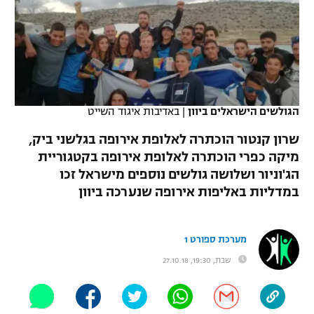
כדורסל נשים
נבחרת ישראל
יורוליג
ליגה ספרדית
טניס
VOD
מכבי תל אביב
מכבי חיפה
יורוקאפ
ליגה איטלקית
כדוריד
הפועל חולון
בית"ר ירושלים
רץ ברשת
ליגה צרפתית
כדורעף
הגולשים הישראלים ביוון
|
באדיבות איגוד השייט
הפועל ירושלים
מכבי תל אביב
ליגה הולנדית
שרון קנטור הוכתרה לאלופת אירופה בגלשני ביק,
שחייה
תוצאות
דני אבדיה
הפועל תל אביב
מיקה כפרי הוכתרה לאלופת אירופה בקטגוריית
ליגה טורקית
הג'וניור ושלושה גולשים נוספים מישראל זכו
ג'ודו
הפועל חיפה
לוח שידורים
במדליות באליפות אירופה שנערכה ביוון
ליגה סינית
אגרוף
הפועל באר שבע
ליגה ברזילאית
ברחבה
מערכת ספורט 1
ספורט אולימפי
מכבי נתניה
שבת, 19:30, 27.10.18
ליגות נוספות
UFC
"מעל הליגה" – פודקאסט
בני יהודה
היאבקות WWE