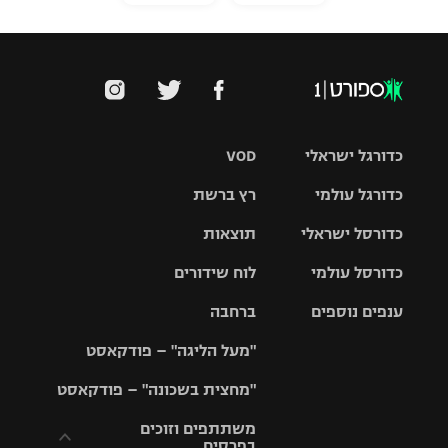
כדורגל ישראלי
VOD
כדורגל עולמי
רץ ברשת
ליגת העל
כדורסל ישראלי
תוצאות
ליגת
ליגה לאומית
האלופות
כדורסל עולמי
לוח שידורים
ליגת ווינר
סל
גביע הטוטו
ענפים נוספים
ברחבה
ליגה
NBA
אירופית
"מעל הליגה" – פודקאסט
ליגה לאומית
ליגיונרים
טניס
יורוליג
ליגה אנגלית
"מחצית בשכונה" – פודקאסט
כדורסל נשים
גביע המדינה
כדוריד
יורוקאפ
ליגה גרמנית
משתתפים וזוכים
בפרסים