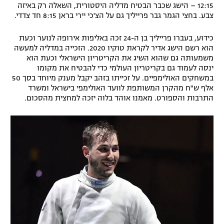
12:15 – הישג שכבר הבטיח מדליה היסטורית, השאלה רק באיזה
רשיון להקרנה פומבית לבית עסק
צבע. בחצי הגמר גבר פרייליך גם על הצ'כי יירי בראן 8:15 חד צדדי.
הצטרפות לחבילת הערוצים
כידוע, בעברו פרייליך בן ה-24 זכה באליפות אירופה לנוער וכעת
הוא רשם הישג אדיר לקראת טוקיו 2020. הזכייה במדליה למעשה
משמעותה גם שהוא השיג את הקריטריון הישראלי וכעת הוא
לוח דרושים – ג'ובנט
ינסה לעמוד גם בקריטריון העולמי כדי להבטיח את מקומו
במשחקים האולימפיים. על זכייתו בזהב יקבל מענק מיוחד בסך 50
תגיות
אלף ש"ח מהקרן המשותפת לוועד האולימפי בישראל ומשרד
התרבות והספורט. מאמנו אוהד בלוה יזכה למחצית מהסכום.
המגזין