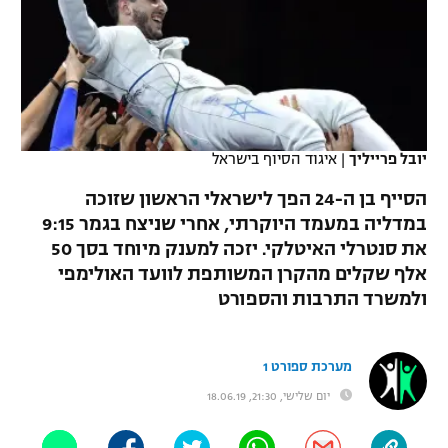
כדורסל נשים
נבחרת ישראל
יורוליג
ליגה ספרדית
טניס
VOD
מכבי תל אביב
מכבי חיפה
יורוקאפ
ליגה איטלקית
כדוריד
הפועל חולון
בית"ר ירושלים
רץ ברשת
ליגה צרפתית
כדורעף
יובל פרייליך
|
איגוד הסיוף בישראל
הפועל ירושלים
מכבי תל אביב
ליגה הולנדית
הסייף בן ה-24 הפך לישראלי הראשון שזוכה
שחייה
תוצאות
דני אבדיה
הפועל תל אביב
במדליה במעמד היוקרתי, אחרי שניצח בגמר 9:15
ליגה טורקית
את סנטרלי האיטלקי. יזכה למענק מיוחד בסך 50
ג'ודו
הפועל חיפה
לוח שידורים
אלף שקלים מהקרן המשותפת לוועד האולימפי
ליגה סינית
אגרוף
ולמשרד התרבות והספורט
הפועל באר שבע
ליגה ברזילאית
ברחבה
ספורט אולימפי
מכבי נתניה
מערכת ספורט 1
ליגות נוספות
UFC
יום שלישי, 21:30, 18.06.19
"מעל הליגה" – פודקאסט
בני יהודה
היאבקות WWE