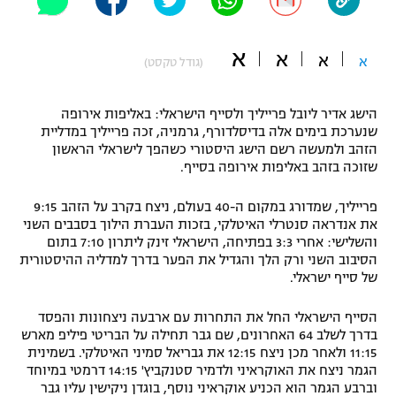
"מחצית בשכונה" – פודקאסט
אופניים
א
א
א
א
(גודל טקסט)
ספורט מוטורי
משתתפים וזוכים בפרסים
הישג אדיר ליובל פרייליך ולסייף הישראלי: באליפות אירופה
כדורמים
שנערכת בימים אלה בדיסלדורף, גרמניה, זכה פרייליך במדליית
תקנון משתתפים וזוכים בפרסים
טניס
הזהב ולמעשה רשם הישג היסטורי כשהפך לישראלי הראשון
פוטבול אמריקאי NFL
שזוכה בזהב באליפות אירופה בסייף.
תקנון עבור פעילות אלקטרה
גיימינג E-Sports
בייסבול MLB
פרייליך, שמדורג במקום ה-40 בעולם, ניצח בקרב על הזהב 9:15
תקנון עבור פעילות ספורט 1 – "מרלן"
את אנדראה סנטרלי האיטלקי, בזכות העברת הילוך בסבבים השני
והשלישי: אחרי 3:3 בפתיחה, הישראלי זינק ליתרון 7:10 בתום
ספורט אתגרי ואקסטרים
הסיבוב השני ורק הלך והגדיל את הפער בדרך למדליה ההיסטורית
תנאי שימוש
של סייף ישראלי.
אומנויות לחימה
הסייף הישראלי החל את התחרות עם ארבעה ניצחונות והפסד
מדיניות פרטיות
גיימינג E-Sports
בדרך לשלב 64 האחרונים, שם גבר תחילה על הבריטי פיליפ מארש
11:15 ולאחר מכן ניצח 12:15 את גבריאל סמיני האיטלקי. בשמינית
הגמר ניצח את האוקראיני ולדמיר סטנקביץ' 14:15 דרמטי במיוחד
תקנון פעילות ספורט 1
וברבע הגמר הוא הכניע אוקראיני נוסף, בוגדן ניקישין עליו גבר