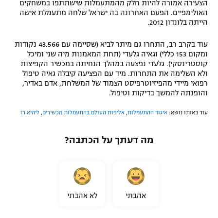
הצעירה אמורה להיות חלק מהמתעמלות שישתתפו במשחקים
רשיון להקרנה פומבית לבית עסק
האולימפיים. הפעם האחרונה בה ישראל שלחה מתעמלת אישה
הייתה בלונדון 2012.
הצטרפות לחבילת הערוצים
עוד בקרב רב, התחרו גם מיתר לביא (שסיימה עם 43.566 נקודות
ומקום 153 כללי) וגאיה גלעדי (תחת המאמנות מיה שני ומיכל
לוח דרושים – ג'ובנט
קוסטרינסקי). גלעדי נפצעה במהלך הנחיתה במכשיר הקפיצות
ולא השלימה את התחרות. מיד עם הפציעה קיבלה גאיה טיפול
תגיות
רפואי מיידי מהפיזיוטרפיסט הצמוד של המשלחת, אדם באדיר,
והופנתה להמשך בדיקות וטיפול.
המגזין
עוד באותו נושא:
איגוד ההתעמלות
,
אליפות העולם בהתעמלות מכשירים
,
ליהיא רז
מה דעתך על הכתבה?
אהבתי
לא אהבתי