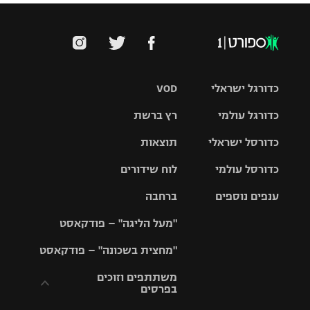
כדורגל ישראלי
VOD
כדורגל עולמי
רץ ברשת
ליגת העל
כדורסל ישראלי
תוצאות
ליגת
ליגה לאומית
האלופות
כדורסל עולמי
לוח שידורים
ליגת ווינר
סל
גביע הטוטו
ענפים נוספים
ברחבה
ליגה
NBA
אירופית
"מעל הליגה" – פודקאסט
ליגה לאומית
ליגיונרים
טניס
יורוליג
ליגה אנגלית
"מחצית בשכונה" – פודקאסט
כדורסל נשים
גביע המדינה
כדוריד
יורוקאפ
ליגה גרמנית
משתתפים וזוכים
בפרסים
מכבי תל
נבחרת
כדורעף
אביב
ישראל
ליגה