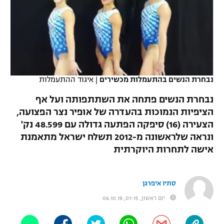
כדורסל נשים
נבחרת ישראל
יורוליג
ליגה ספרדית
טניס
VOD
מכבי תל אביב
מכבי חיפה
יורוקאפ
ליגה איטלקית
כדוריד
הפועל חולון
בית"ר ירושלים
רץ ברשת
ליגה צרפתית
כדורעף
נבחרת הנשים בהתעמלות מכשירים
|
איגוד ההתעמלות
הפועל ירושלים
מכבי תל אביב
ליגה הולנדית
נבחרת הנשים פתחה את השתתפותה ועל אף
שחייה
תוצאות
דני אבדיה
הפועל תל אביב
הציפיות הנמוכות בהעדרה של אופיר נצר הפצועה,
ליגה טורקית
הצעירה (16) סיפקה הפתעה גדולה עם 48.599 נק'
ג'ודו
הפועל חיפה
לוח שידורים
ונראה שלראשונה מ-2012 תשלח ישראל מתאמנת
ליגה סינית
אגרוף
אישה לתחרות היוקרתית
הפועל באר שבע
ליגה ברזילאית
ברחבה
ספורט אולימפי
מכבי נתניה
סתיו איפרגן
ליגות נוספות
UFC
יום ראשון, 07:15, 06.10.19
"מעל הליגה" – פודקאסט
בני יהודה
היאבקות WWE