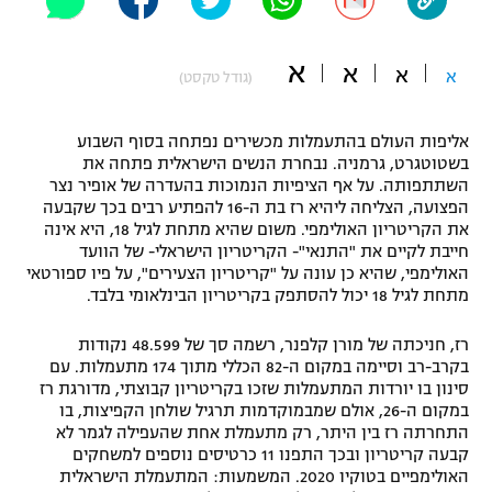
"מחצית בשכונה" – פודקאסט
אופניים
א
א
א
א
(גודל טקסט)
ספורט מוטורי
משתתפים וזוכים בפרסים
אליפות העולם בהתעמלות מכשירים נפתחה בסוף השבוע
כדורמים
בשטוטגרט, גרמניה. נבחרת הנשים הישראלית פתחה את
תקנון משתתפים וזוכים בפרסים
טניס
השתתפותה. על אף הציפיות הנמוכות בהעדרה של אופיר נצר
פוטבול אמריקאי NFL
הפצועה, הצליחה ליהיא רז בת ה-16 להפתיע רבים בכך שקבעה
תקנון עבור פעילות אלקטרה
את הקריטריון האולימפי. משום שהיא מתחת לגיל 18, היא אינה
גיימינג E-Sports
חייבת לקיים את "התנאי"- הקריטריון הישראלי- של הוועד
בייסבול MLB
תקנון עבור פעילות ספורט 1 – "מרלן"
האולימפי, שהיא כן עונה על "קריטריון הצעירים", על פיו ספורטאי
מתחת לגיל 18 יכול להסתפק בקריטריון הבינלאומי בלבד.
ספורט אתגרי ואקסטרים
תנאי שימוש
רז, חניכתה של מורן קלפנר, רשמה סך של 48.599 נקודות
אומנויות לחימה
בקרב-רב וסיימה במקום ה-82 הכללי מתוך 174 מתעמלות. עם
סינון בו יורדות המתעמלות שזכו בקריטריון קבוצתי, מדורגת רז
מדיניות פרטיות
במקום ה-26, אולם שמבמוקדמות תרגיל שולחן הקפיצות, בו
גיימינג E-Sports
התחרתה רז בין היתר, רק מתעמלת אחת שהעפילה לגמר לא
קבעה קריטריון ובכך התפנו 11 כרטיסים נוספים למשחקים
תקנון פעילות ספורט 1
האולימפיים בטוקיו 2020. המשמעות: המתעמלת הישראלית