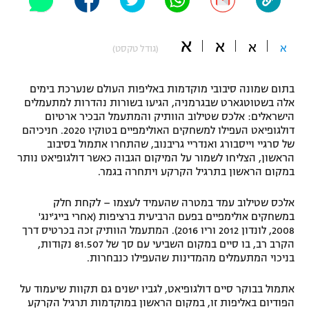
"מחצית בשכונה" – פודקאסט
אופניים
א
א
א
א
(גודל טקסט)
ספורט מוטורי
משתתפים וזוכים בפרסים
בתום שמונה סיבובי מוקדמות באליפות העולם שנערכת בימים
כדורמים
אלה בשטוטגארט שבגרמניה, הגיעו בשורות נהדרות למתעמלים
תקנון משתתפים וזוכים בפרסים
טניס
הישראלים: אלכס שטילוב הוותיק והמתעמל הבכיר ארטיום
פוטבול אמריקאי NFL
דולגופיאט העפילו למשחקים האולימפיים בטוקיו 2020. חניכיהם
תקנון עבור פעילות אלקטרה
של סרגיי וייסבורג ואנדריי גריבנוב, שהתחרו אתמול בסיבוב
גיימינג E-Sports
הראשון, הצליחו לשמור על המיקום הגבוה כאשר דולגופיאט נותר
בייסבול MLB
תקנון עבור פעילות ספורט 1 – "מרלן"
במקום הראשון בתרגיל הקרקע ויתחרה בגמר.
ספורט אתגרי ואקסטרים
אלכס שטילוב עמד במטרה שהעמיד לעצמו – לקחת חלק
תנאי שימוש
במשחקים אולימפיים בפעם הרביעית ברציפות (אחרי בייג'ינג'
אומנויות לחימה
2008, לונדון 2012 וריו 2016). המתעמל הוותיק זכה בכרטיס דרך
הקרב רב, בו סיים במקום השביעי עם סך של 81.507 נקודות,
מדיניות פרטיות
בניכוי המתעמלים מהמדינות שהעפילו כנבחרות.
גיימינג E-Sports
אתמול בבוקר סיים דולגופיאט, לגביו ישנים גם תקוות שיעמוד על
תקנון פעילות ספורט 1
הפודיום באליפות זו, במקום הראשון במוקדמות תרגיל הקרקע