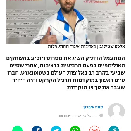
כדורסל נשים
נבחרת ישראל
יורוליג
ליגה ספרדית
טניס
VOD
מכבי תל אביב
מכבי חיפה
יורוקאפ
ליגה איטלקית
כדוריד
הפועל חולון
בית"ר ירושלים
רץ ברשת
ליגה צרפתית
כדורעף
אלכס שטילוב
|
באדיבות איגוד ההתעמלות
הפועל ירושלים
מכבי תל אביב
ליגה הולנדית
המתעמל הוותיק השיג את מטרתו ויופיע במשחקים
שחייה
תוצאות
דני אבדיה
הפועל תל אביב
האולימפיים בפעם הרביעית ברציפות, אחרי שסיים
ליגה טורקית
שביעי בקרב רב באליפות העולם בשטוטגארט. חברו
ג'ודו
הפועל חיפה
לוח שידורים
סיים ראשון במוקדמות תרגיל הקרקע והיה היחיד
ליגה סינית
אגרוף
שעבר את סך 15 הנקודות
הפועל באר שבע
ליגה ברזילאית
ברחבה
ספורט אולימפי
מכבי נתניה
סתיו איפרגן
ליגות נוספות
UFC
יום שלישי, 00:47, 08.10.19
"מעל הליגה" – פודקאסט
בני יהודה
היאבקות WWE