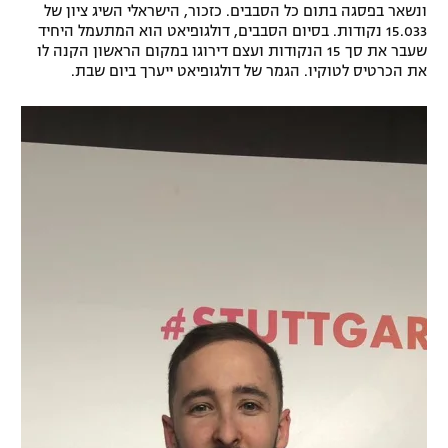
ונשאר בפסגה בתום כל הסבבים. כזכור, הישראלי השיג ציון של
רשיון להקרנה פומבית לבית עסק
15.033 נקודות. בסיום הסבבים, דולגופיאט הוא המתעמל היחיד
שעבר את סך 15 הנקודות ועצם דירוגו במקום הראשון הקנה לו
את הכרטיס לטוקיו. הגמר של דולגופיאט ייערך ביום שבת.
הצטרפות לחבילת הערוצים
לוח דרושים – ג'ובנט
תגיות
המגזין