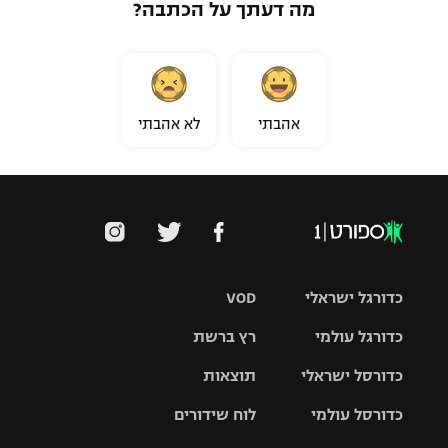
מה דעתך על הכתבה?
אהבתי
לא אהבתי
כדורגל ישראלי
VOD
כדורגל עולמי
רץ ברשת
ליגת העל
כדורסל ישראלי
תוצאות
ליגת
ליגה לאומית
האלופות
כדורסל עולמי
לוח שידורים
ליגת ווינר
סל
גביע הטוטו