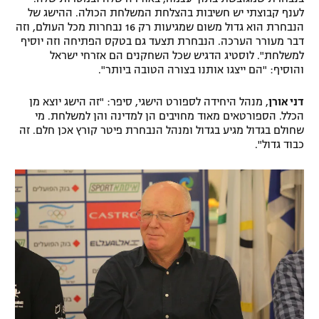
לענף קבוצתי יש חשיבות בהצלחת המשלחת הכולה. ההישג של
רשיון להקרנה פומבית לבית עסק
הנבחרת הוא גדול משום שמגיעות רק 16 נבחרות מכל העולם, וזה
דבר מעורר הערכה. הנבחרת תצעד גם בטקס הפתיחה וזה יוסיף
הצטרפות לחבילת הערוצים
למשלחת". לוסטיג הדגיש שכל השחקנים הם אזרחי ישראל
והוסיף: "הם ייצגו אותנו בצורה הטובה ביותר".
לוח דרושים – ג'ובנט
דני אורן
, מנהל היחידה לספורט הישגי, סיפר: "זה הישג יוצא מן
הכלל. הספורטאים מאוד מחויבים הן למדינה והן למשלחת. מי
תגיות
שחולם בגדול מגיע בגדול ומנהל הנבחרת פיטר קורץ אכן חלם. זה
כבוד גדול".
המגזין