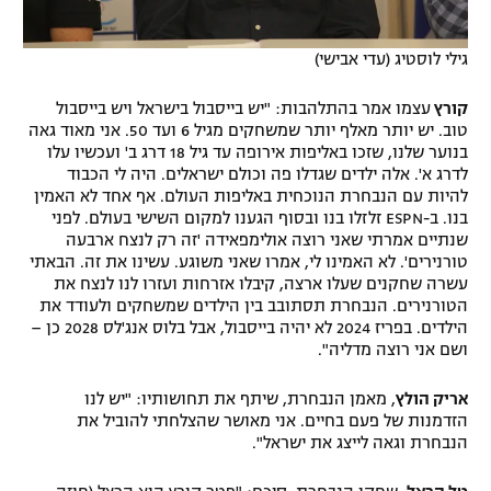
גילי לוסטיג (עדי אבישי)
קורץ
עצמו אמר בהתלהבות: "יש בייסבול בישראל ויש בייסבול
טוב. יש יותר מאלף יותר שמשחקים מגיל 6 ועד 50. אני מאוד גאה
בנוער שלנו, שזכו באליפות אירופה עד גיל 18 דרג ב' ועכשיו עלו
לדרג א'. אלה ילדים שגדלו פה וכולם ישראלים. היה לי הכבוד
להיות עם הנבחרת הנוכחית באליפות העולם. אף אחד לא האמין
בנו. ב-ESPN זלזלו בנו ובסוף הגענו למקום השישי בעולם. לפני
שנתיים אמרתי שאני רוצה אולימפאידה 'זה רק לנצח ארבעה
טורנירים'. לא האמינו לי, אמרו שאני משוגע. עשינו את זה. הבאתי
עשרה שחקנים שעלו ארצה, קיבלו אזרחות ועזרו לנו לנצח את
הטורנירים. הנבחרת תסתובב בין הילדים שמשחקים ולעודד את
הילדים. בפריז 2024 לא יהיה בייסבול, אבל בלוס אנג'לס 2028 כן –
ושם אני רוצה מדליה".
אריק הולץ
, מאמן הנבחרת, שיתף את תחושותיו: "יש לנו
הזדמנות של פעם בחיים. אני מאושר שהצלחתי להוביל את
הנבחרת וגאה לייצג את ישראל".