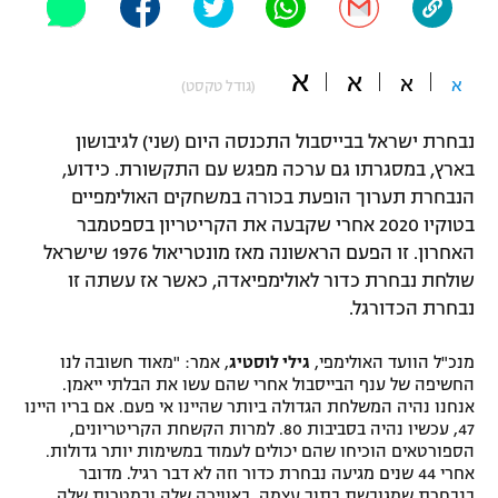
"מחצית בשכונה" – פודקאסט
אופניים
א
א
א
א
(גודל טקסט)
ספורט מוטורי
משתתפים וזוכים בפרסים
נבחרת ישראל בבייסבול התכנסה היום (שני) לגיבושון
כדורמים
בארץ,
במסגרתו גם ערכה מפגש עם התקשורת. כידוע,
תקנון משתתפים וזוכים בפרסים
טניס
הנבחרת תערוך הופעת בכורה במשחקים האולימפיים
פוטבול אמריקאי NFL
תקנון עבור פעילות אלקטרה
בטוקיו 2020 אחרי שקבעה את הקריטריון בספטמבר
האחרון. זו הפעם הראשונה מאז מונטריאול 1976 שישראל
גיימינג E-Sports
בייסבול MLB
תקנון עבור פעילות ספורט 1 – "מרלן"
שולחת נבחרת כדור לאולימפיאדה, כאשר אז עשתה זו
נבחרת הכדורגל.
ספורט אתגרי ואקסטרים
תנאי שימוש
מנכ"ל הוועד האולימפי,
גילי לוסטיג
, אמר: "מאוד חשובה לנו
אומנויות לחימה
החשיפה של ענף הבייסבול אחרי שהם עשו את הבלתי ייאמן.
מדיניות פרטיות
אנחנו נהיה המשלחת הגדולה ביותר שהיינו אי פעם. אם בריו היינו
גיימינג E-Sports
47, עכשיו נהיה בסביבות 80. למרות הקשחת הקריטריונים,
הספורטאים הוכיחו שהם יכולים לעמוד במשימות יותר גדולות.
תקנון פעילות ספורט 1
אחרי 44 שנים מגיעה נבחרת כדור וזה לא דבר רגיל. מדובר
בנבחרת שמגובשת בתוך עצמה, באווירה שלה ובמטרות שלה.