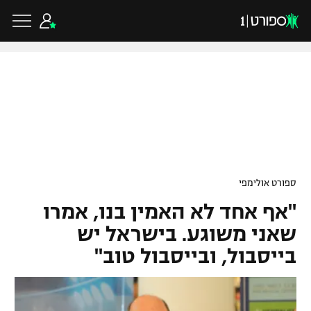
כדורגל ישראלי
ליגת העל
כדורגל עולמי
ספורט אולימפי
ליגה לאומית
"אף אחד לא האמין בנו, אמרו
ליגת האלופות
כדורסל ישראלי
גביע הטוטו
שאני משוגע. בישראל יש
ליגה אירופית
בייסבול, ובייסבול טוב"
ליגת ווינר סל
ליגיונרים
כדורסל עולמי
ליגה אנגלית
ליגה לאומית
גביע המדינה
NBA
ליגה גרמנית
ענפים נוספים