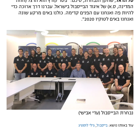
טל הראל
, שחקן הנבחרת, סיכם: "פטר קורץ הוא הרצל (חוזה
המדינה, ס.א) של איגוד הבייסבול בישראל. עברנו דרך ארוכה כדי
להיות פה ואנחנו עם הפנים קדימה. כולנו באים מרקע שונה
ואנחנו באים לטוקיו 2020".
נבחרת הבייסבול (עדי אבישי)
עוד באותו נושא:
בייסבול
,
גילי לוסטיג