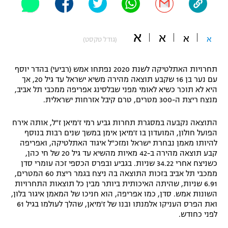
"מחצית בשכונה" – פודקאסט
אופניים
א
א
א
א
(גודל טקסט)
ספורט מוטורי
משתתפים וזוכים בפרסים
תחרויות האתלטיקה לשנת 2020 נפתחו אמש (רביעי) בהדר יוסף
כדורמים
תקנון משתתפים וזוכים בפרסים
עם נער בן 16 שקבע תוצאה מהירה משיא ישראל עד גיל 20, אך
טניס
היא לא תוכר כשיא לאומי מפני שבלסינג אפריפה ממכבי תל אביב,
פוטבול אמריקאי NFL
מנצח ריצת ה-300 מטרים, טרם קיבל אזרחות ישראלית.
תקנון עבור פעילות אלקטרה
גיימינג E-Sports
בייסבול MLB
התוצאה נקבעה במסגרת תחרות גביע רמי ז'מיאן ז"ל, אותה אירח
תקנון עבור פעילות ספורט 1 – "מרלן"
הפועל חולון, המועדון בו ז'מיאן אימן במשך שנים רבות בנוסף
ספורט אתגרי ואקסטרים
להיותו מאמן נבחרת ישראל ומזכ"ל איגוד האתלטיקה, ואפריפה
תנאי שימוש
קבע תוצאה מהירה ב-42 מאיות מהשיא עד גיל 20 של חי כהן,
כשניצח אחרי 34.22 שניות. בגביע ובפרס הכספי זכה עומרי סדן
אומנויות לחימה
ממכבי תל אביב בזכות התוצאה בה ניצח בגמר ריצת 60 המטרים,
6.91 שניות, שהיתה האיכותית ביותר מבין כל תוצאות התחרויות
מדיניות פרטיות
גיימינג E-Sports
השונות אמש. סדן, כמו אפריפה, הוא חניכו של המאמן איגור בלון,
ואת הפרס העניקו אלמנתו ובנו של ז'מיאן, שהלך לעולמו בגיל 61
לפני כחודש.
תקנון פעילות ספורט 1