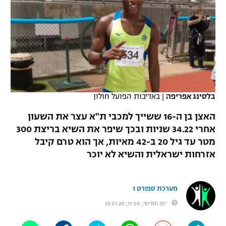
כדורסל נשים
נבחרת ישראל
יורוליג
ליגה ספרדית
טניס
VOD
מכבי תל אביב
מכבי חיפה
יורוקאפ
ליגה איטלקית
כדוריד
הפועל חולון
בית"ר ירושלים
רץ ברשת
ליגה צרפתית
כדורעף
הפועל ירושלים
מכבי תל אביב
ליגה הולנדית
בלסינג אפריפה
|
באדיבות הפועל חולון
שחייה
תוצאות
דני אבדיה
הפועל תל אביב
האצן בן ה-16 ששייך למכבי ת"א עצר את השעון
ליגה טורקית
ג'ודו
אחרי 34.22 שניות ובכך שיפר את השיא בריצת 300
הפועל חיפה
לוח שידורים
מטר עד גיל 20 ב-42 מאיות, אך הוא טרם קיבל
ליגה סינית
אגרוף
אזרחות ישראלית והשיא לא יוכר
הפועל באר שבע
ליגה ברזילאית
ברחבה
ספורט אולימפי
מכבי נתניה
מערכת ספורט 1
ליגות נוספות
UFC
"מעל הליגה" – פודקאסט
יום חמישי, 11:50, 23.01.20
בני יהודה
היאבקות WWE