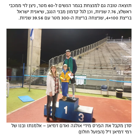
תוצאה טובה גם למנצחת בגמר הנשים ל-60 מטר, ניצן לוי ממכבי
רשיון להקרנה פומבית לבית עסק
ראשלצ, 7.76 שניות, וכן לגל קדמון מבני הנגב, שיאנית ישראל
בריצת 100×4, שניצחה בריצת ה-300 מטר עם 39.56 שניות.
הצטרפות לחבילת הערוצים
לוח דרושים – ג'ובנט
תגיות
המגזין
סדן מקבל את הפרס מידי אולגה ואדם ז'מיאן – אלמנתו ובנו של
רמי ז'מיאן ז"ל (הפועל חולון)