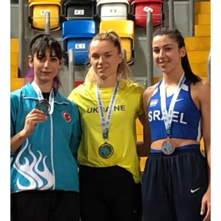
רשיון להקרנה פומבית לבית עסק
הצטרפות לחבילת הערוצים
לוח דרושים – ג'ובנט
תגיות
המגזין