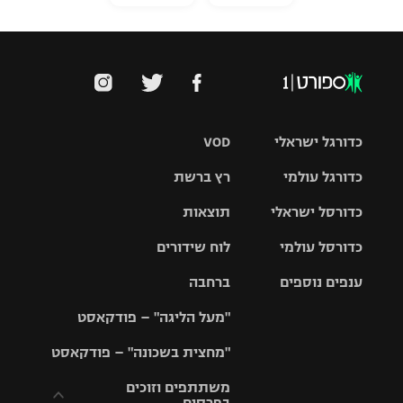
כדורגל ישראלי
VOD
כדורגל עולמי
רץ ברשת
ליגת העל
כדורסל ישראלי
תוצאות
ליגת
ליגה לאומית
האלופות
כדורסל עולמי
לוח שידורים
ליגת ווינר
סל
גביע הטוטו
ענפים נוספים
ברחבה
ליגה
NBA
אירופית
"מעל הליגה" – פודקאסט
ליגה לאומית
ליגיונרים
טניס
יורוליג
ליגה אנגלית
"מחצית בשכונה" – פודקאסט
כדורסל נשים
גביע המדינה
כדוריד
יורוקאפ
ליגה גרמנית
משתתפים וזוכים
בפרסים