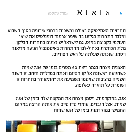
"מחצית בשכונה" – פודקאסט
א
א
אופניים
א
א
(גודל טקסט)
ספורט מוטורי
משתתפים וזוכים בפרסים
תחרויות האתלטיקה באולם נמשכות ברחבי אירופה בסוף השבוע
ומלבד התחרות בגלזגו בה שיפר ארמנד דופנלטיס את שיאו
כדורמים
העולמי בקפיצה במוט, גם לישראל יש נציגים בתחרות הבלקן.
תקנון משתתפים וזוכים בפרסים
טניס
גולת הכותרת בכחול-לבן מהתחרות באיסטנבול הגיעה מדיאנה
ויסמן, שזכתה שעלתה על ראש הפודיום.
פוטבול אמריקאי NFL
תקנון עבור פעילות אלקטרה
גיימינג E-Sports
האצנית ניצחה בגמר ריצת 60 מטרים בזמן של 7.36 שניות
בייסבול MLB
תקנון עבור פעילות ספורט 1 – "מרלן"
כשהגיעה ראשונה אל קו הסיום וזכתה במדליית הזהב. זו השנה
השנייה ברציפות שויסמן משמיעה את "התקווה" בתחרות זו
ספורט אתגרי ואקסטרים
ושומרת על תוארה כאלופה.
תנאי שימוש
אומנויות לחימה
אגב, במוקדמות, ויסמן ניצחה את המקצה שלה בזמן של 7.34
שניות. אצל הגברים, עומרי סדן סיים את אותה הריצה במקום
מדיניות פרטיות
החמישי במוקדמות בזמן של 6.91 שניות.
גיימינג E-Sports
תקנון פעילות ספורט 1