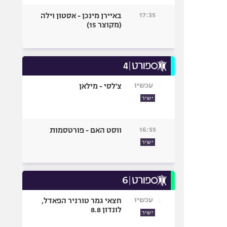
17:35
באיירן מינכן - אסטון וילה
(מקוצר 15)
עכשיו
צ'לסי - מילאן
ישיר
16:55
ווסט האם - פורטסמות
ישיר
עכשיו
חצאי גמר טורניר הפאדל,
לונדון 8.8
ישיר