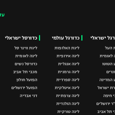
עק
רגל ישראלי
כדורגל עולמי
כדורסל ישראלי
 העל
ליגת האלופות
ליגת ווינר סל
 לאומית
ליגה אירופית
ליגה לאומית
 הטוטו
ליגה אנגלית
כדורסל נשים
ונרים
ליגה גרמנית
מכבי תל אביב
 המדינה
ליגה ספרדית
הפועל חולון
ת ישראל
ליגה איטלקית
הפועל ירושלים
 חיפה
ליגה צרפתית
דני אבדיה
ר ירושלים
ליגה הולנדית
 תל אביב
ליגה טורקית