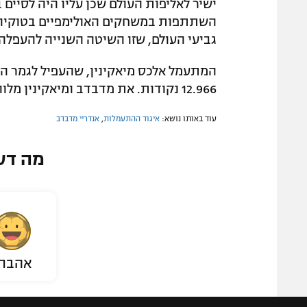
ישיר לאליפות העולם שכן עליו היה לסיים
גביעי העולם, שזו השיטה השנייה להעפלה 
המתעמל אלכס מיאקינין, שהעפיל לגמר המ
12.966 נקודות. את מדבדב ומיאקינין מלווים המאמן תום ארנון והפיזיותרפיסט איציק לב.
עוד באותו נושא:
איגוד ההתעמלות
,
אנדריי מדבדב
מה דע
אהבת