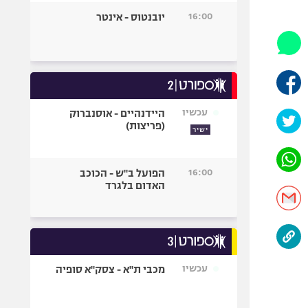
היאבקות WWE
16:00
יובנטוס - אינטר
אופניים
ספורט מוטורי
כדורמים
פוטבול אמריקאי NFL
בייסבול MLB
עכשיו
היידנהיים - אוסנברוק
(פריצות)
ספורט אתגרי
ישיר
ואקסטרים
אומנויות לחימה
16:00
הפועל ב"ש - הכוכב
גיימינג E-Sports
האדום בלגרד
עכשיו
מכבי ת"א - צסק"א סופיה