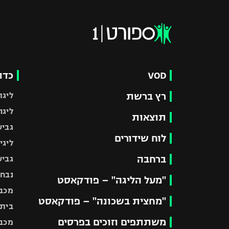
VOD
כדו
רץ ברשת
ליגת
ליגה
תוצאות
גביע
לוח שידורים
ליגי
ברחבה
גביע
נבחר
"מעל הליגה" – פודקאסט
מכבי
"מחצית בשכונה" – פודקאסט
בית"
משתתפים וזוכים בפרסים
מכבי