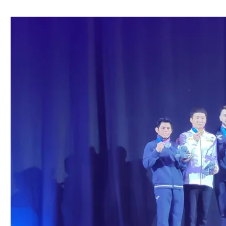
ל אביב
ליגה טורקית
תל אביב
ליגה סינית
חיפה
ליגה ברזילאית
באר שבע
ליגות נוספות
תניה
דה