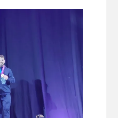
משתתפים וזוכים בפרסים
מכבי ת
הפועל 
תקנון משתתפים וזוכים בפרסים
הפועל 
תקנון עבור פעילות אלקטרה
הפועל 
תקנון עבור פעילות ספורט 1 – "מרלן"
מכבי נ
טניס
בני יהו
גיימינג E-Sports
תנאי שימוש
מדיניות פרטיות
תקנון פעילות ספורט 1
רשיון להקרנה פומבית לבית עסק
הצטרפות לחבילת הערוצים
לוח דרושים – ג'ובנט
תגיות