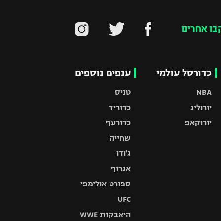
בו אחרינו
כדורסל עולמי
ענפים נוספים
NBA
טניס
יורוליג
כדוריד
יורוקאפ
כדורעף
שחייה
ג'ודו
אגרוף
ספורט אולימפי
UFC
היאבקות WWE