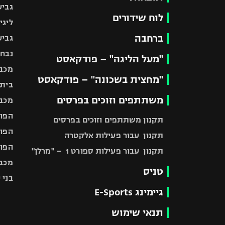
גביע
לוח שידורים
ליגי
ברחבה
גביע
נבחר
"מעל הליגה" – פודקאסט
מכבי
"מחצית בשכונה" – פודקאסט
בית"
משתתפים וזוכים בפרסים
מכבי
הפוע
תקנון משתתפים וזוכים בפרסים
הפוע
תקנון עבור פעילות אלקטרה
הפוע
תקנון עבור פעילות ספורט 1 – "מרלן"
מכבי
טניס
בני 
גיימינג E-Sports
תנאי שימוש