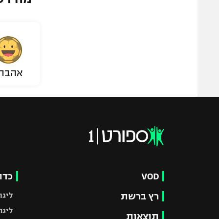
אהבת
VOD
כדו
רץ ברשת
ליגת
ליגה
תוצאות