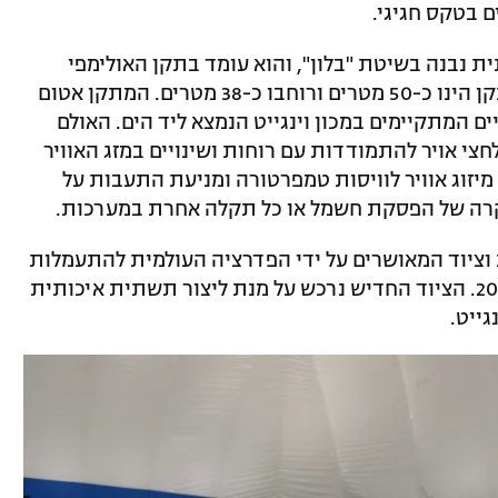
ם בטקס חגיגי.
 נבנה בשיטת "בלון", והוא עומד בתקן האולימפי
הדורש גובה של 14 מטרים. אורכו של המתקן הינו כ-50 מטרים ורוחבו כ-38 מטרים. המתקן אטום
ים המתקיימים במכון וינגייט הנמצא ליד הים. האולם
לחצי אויר להתמודדות עם רוחות ושינויים במזג האוויר
יזוג אוויר לוויסות טמפרטורה ומניעת התעבות על
מקרה של הפסקת חשמל או כל תקלה אחרת במערכות.
ציוד המאושרים על ידי הפדרציה העולמית להתעמלות
לשימוש במשחקים האולימפיים בטוקיו 2020. הציוד החדיש נרכש על מנת ליצור תשתית איכותית
ייט.