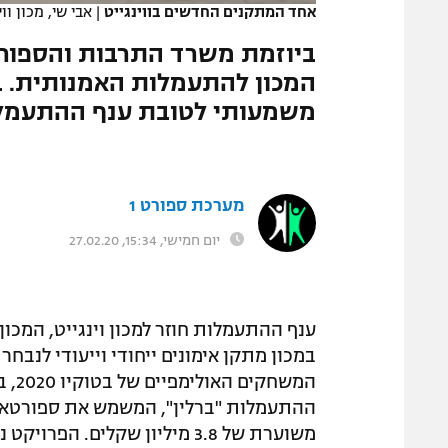
אחד המתקנים החדשים בווינגייט
|
אבי שי, מכון ווי
המגזין
ביוזמת משרד התרבות והספור
המכון להתעמלות האמנותית. במ
משמעותי לטובת ענף ההתעמל
מערכת ספורט 1
יום חמישי, 15:34, 27.02.20
ענף ההתעמלות חוזר למכון וינגייט, המכו
במכון מתקן אימונים ייחודי וייעודי לנב
ההתעמלות "ברלין", המשמש את ספורטאי 
משוערת של 3.8 מיליון שקלים.