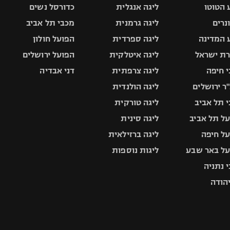
 הטוטו
ליגה אנגלית
כדורסל נשים
ונרים
ליגה גרמנית
מכבי תל אביב
 המדינה
ליגה ספרדית
הפועל חולון
ת ישראל
ליגה איטלקית
הפועל ירושלים
 חיפה
ליגה צרפתית
דני אבדיה
ר ירושלים
ליגה הולנדית
 תל אביב
ליגה טורקית
ל תל אביב
ליגה סינית
ל חיפה
ליגה ברזילאית
ל באר שבע
ליגות נוספות
 נתניה
יהודה