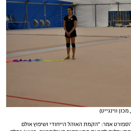
כון ווינגייט)
ספורט אמר: "הקמת האוהל הייחודי ושיפוץ אולם