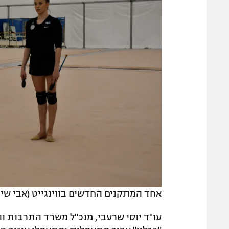
אחד המתקנים החדשים בווינגייט (אבי שי, מ
עו"ד יוסי שרעבי, מנכ"ל משרד התרבות וה