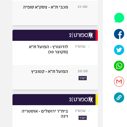
היאבקות WWE
21:00
מכבי ת"א - צסק"א סופיה
אופניים
ספורט מוטורי
כדורמים
פוטבול אמריקאי NFL
בייסבול MLB
עכשיו
לודוגורץ - הפועל ת"א
(מקוצר 10)
ספורט אתגרי
ואקסטרים
אומנויות לחימה
20:50
הפועל ת"א - קטוביץ
גיימינג E-Sports
ישיר
עכשיו
בית"ר ירושלים - אוסטריה
וינה
ישיר