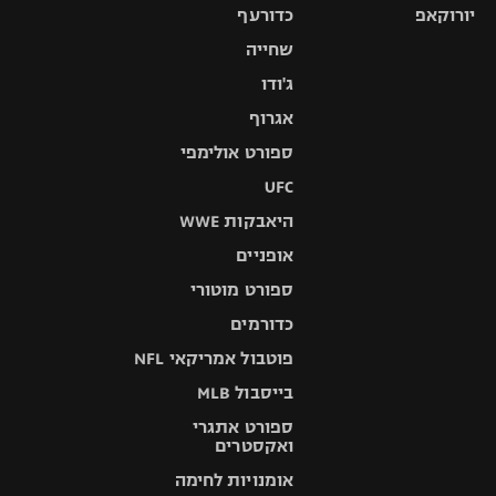
יורוקאפ
כדורעף
שחייה
ג'ודו
אגרוף
ספורט אולימפי
UFC
היאבקות WWE
אופניים
ספורט מוטורי
כדורמים
פוטבול אמריקאי NFL
בייסבול MLB
ספורט אתגרי
ואקסטרים
אומנויות לחימה