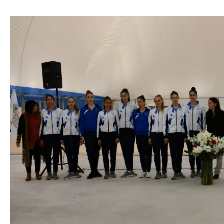
ל אביב
ליגה טורקית
תל אביב
ליגה סינית
חיפה
ליגה ברזילאית
באר שבע
ליגות נוספות
תניה
דה