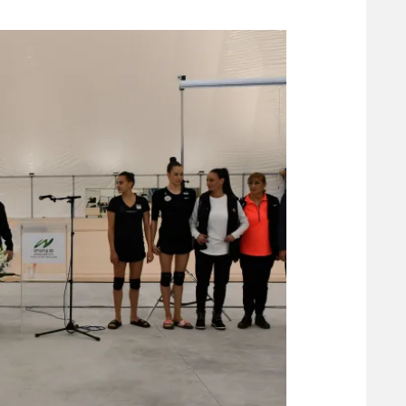
משתתפים וזוכים בפרסים
מכבי ת
הפועל 
תקנון משתתפים וזוכים בפרסים
הפועל 
תקנון עבור פעילות אלקטרה
הפועל 
תקנון עבור פעילות ספורט 1 – "מרלן"
מכבי נ
טניס
בני יהו
גיימינג E-Sports
תנאי שימוש
מדיניות פרטיות
תקנון פעילות ספורט 1
רשיון להקרנה פומבית לבית עסק
הצטרפות לחבילת הערוצים
לוח דרושים – ג'ובנט
תגיות