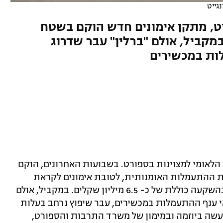
נגייט
ט, מתקן אימונים חדש הוקם בשטח
קביל, אולם "ברלין" עבר שדרוג
ות במכשירים
ן הלאומי למצוינות בספורט. בשבועות האחרונים, הוקם
חרת ההתעמלות האומנותית, לטובת אימונים לקראת
המשחקים האולימפיים של בטוקיו 2020, בהשקעה כוללת של כ- 6.5 מיליון שקלים. במקביל, אולם
ענף ההתעמלות במכשירים, עבר שיפוץ נרחב בעלות
 הפרויקט נעשה ביוזמה ובמימון של משרד התרבות והספורט,