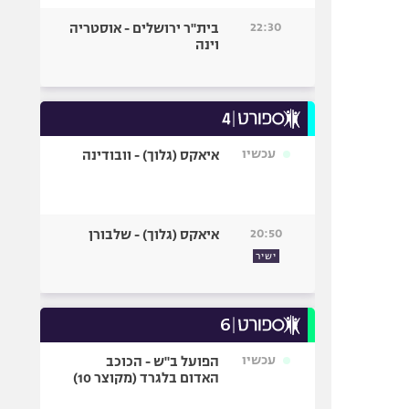
22:30
בית"ר ירושלים - אוסטריה
וינה
עכשיו
איאקס (גלוך) - וובודינה
20:50
איאקס (גלוך) - שלבורן
ישיר
עכשיו
הפועל ב"ש - הכוכב
האדום בלגרד (מקוצר 10)