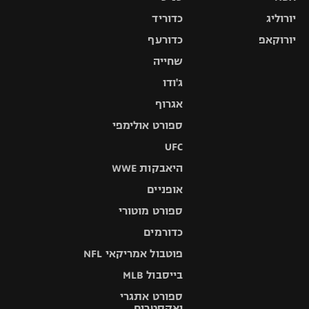
יורוליג
כדוריד
יורוקאפ
כדורעף
שחייה
ג'ודו
אגרוף
ספורט אולימפי
UFC
היאבקות WWE
אופניים
ספורט מוטורי
כדורמים
פוטבול אמריקאי NFL
בייסבול MLB
ספורט אתגרי
ואקסטרים