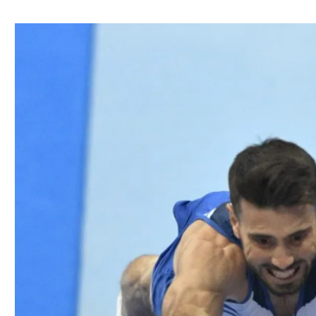
ל אביב
ליגה טורקית
תל אביב
ליגה סינית
חיפה
ליגה ברזילאית
באר שבע
ליגות נוספות
תניה
דה