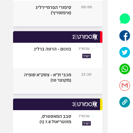
היאבקות WWE
00:00
סיפורי הפרמיירליג
אופניים
(איפסוויץ')
ספורט מוטורי
כדורמים
פוטבול אמריקאי NFL
בייסבול MLB
עכשיו
בוכום - הרטה ברלין
ספורט אתגרי
ישיר
ואקסטרים
אומנויות לחימה
23:30
מכבי ת"א - צסק"א סופיה
גיימינג E-Sports
(מקוצר 10)
עכשיו
סבב המאסטרס,
מונטריאול 7.8 (1)
ישיר