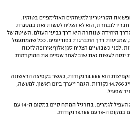
חודש יחגוג 30, עדיין מחפש את הקריטריון למשחקים האולימפיים בטוקיו.
 חבריו לנבחרת, הוא לא הצליח לעשות זאת במסגרת
רך היחידה שנותרה היא דרך גביעי העולם. השיטה של
, שמגיעות דרך התברגות בפודיומים. ככל שהמתעמל
ות. לפני כשבועיים הצליח סגן אלוף אירופה לזכות
ת ינסה לעשות זאת שוב לאחר שסיים את המוקדמות
הציון הממוצע של מדבדב בתרגיל שולחן הקפיצות הוא 14.666 נקודות, כאשר בקפיצה הראשונה
השיג 14.566 נקודות ובקפיצה השנייה השיג 14.766 נקודות. הגמר ייערך ביום ראשון. למעשה,
ד שפעיל.
אלכס מיאקינין התחרה בשני מכשירים ולא העפיל לגמרים. בתרגיל המתח סיים במקום ה-14 עם