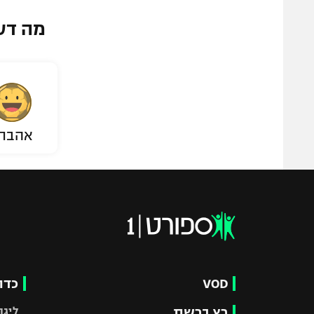
מה דע
אהבת
VOD
כדו
רץ ברשת
ליגת