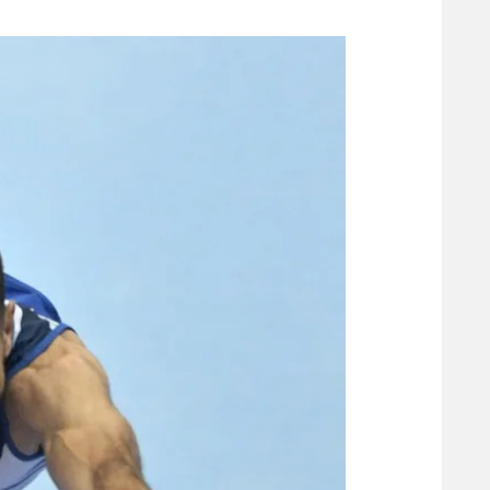
משתתפים וזוכים בפרסים
מכבי ת
הפועל 
תקנון משתתפים וזוכים בפרסים
הפועל 
תקנון עבור פעילות אלקטרה
הפועל 
תקנון עבור פעילות ספורט 1 – "מרלן"
מכבי נ
טניס
בני יהו
גיימינג E-Sports
תנאי שימוש
מדיניות פרטיות
תקנון פעילות ספורט 1
רשיון להקרנה פומבית לבית עסק
הצטרפות לחבילת הערוצים
לוח דרושים – ג'ובנט
תגיות