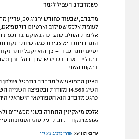
כשמדבדב העפיל לגמר.
מדבדב, שבעוד כ
לעומת אלכס שטילוב וארטיום דולגופיאט,
אליפות העולם שנערכה באוקטובר וכעת הד
התחרויות היא צבירת כמה שיותר נקודות
יסיים יותר גבוה – כך הוא יקבל יותר נקוד
במדליית ארד בגביע שנערך במלבורן וכע
במקום השני.
כרגע מדבדב הוא הספורטאי הישראלי היחי
12.566 נקודות ובתרגיל סוס הסמוכות סיים במקום ה-13 עם 13.166 נקודות.
עוד באותו נושא:
אנדריי מדבדב
,
גיא לרר