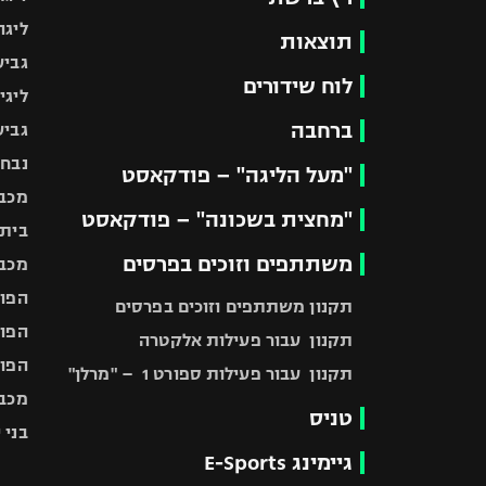
ליגה
תוצאות
גביע
לוח שידורים
ליגי
ברחבה
גביע
נבחר
"מעל הליגה" – פודקאסט
מכבי
"מחצית בשכונה" – פודקאסט
בית"
משתתפים וזוכים בפרסים
מכבי
הפוע
תקנון משתתפים וזוכים בפרסים
הפוע
תקנון עבור פעילות אלקטרה
הפוע
תקנון עבור פעילות ספורט 1 – "מרלן"
מכבי
טניס
בני 
גיימינג E-Sports