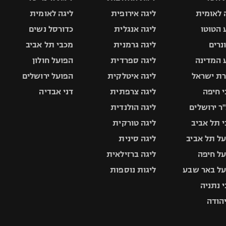
 לאומית
ליגה אירופית
ליגה לאומית
 הטוטו
ליגה אנגלית
כדורסל נשים
ונרים
ליגה גרמנית
מכבי תל אביב
 המדינה
ליגה ספרדית
הפועל חולון
ת ישראל
ליגה איטלקית
הפועל ירושלים
 חיפה
ליגה צרפתית
דני אבדיה
ר ירושלים
ליגה הולנדית
 תל אביב
ליגה טורקית
ל תל אביב
ליגה סינית
ל חיפה
ליגה ברזילאית
ל באר שבע
ליגות נוספות
 נתניה
יהודה