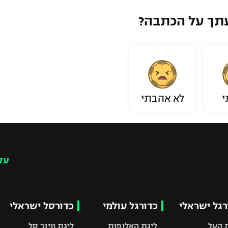
תך על הכתבה?
י
לא אהבתי
עק
רגל ישראלי
כדורגל עולמי
כדורסל ישראלי
 העל
ליגת האלופות
ליגת ווינר סל