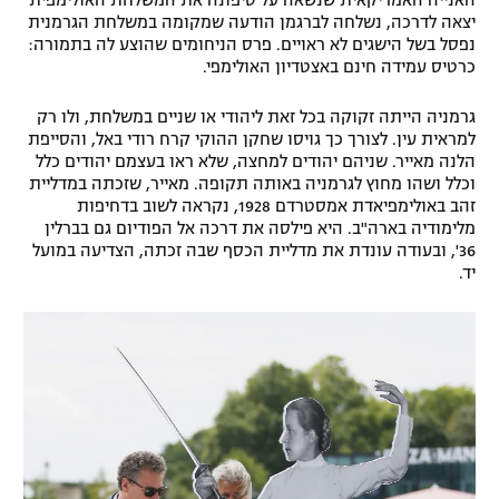
יצאה לדרכה, נשלחה לברגמן הודעה שמקומה במשלחת הגרמנית
נפסל בשל הישגים לא ראויים. פרס הניחומים שהוצע לה בתמורה:
כרטיס עמידה חינם באצטדיון האולימפי.
גרמניה הייתה זקוקה בכל זאת ליהודי או שניים במשלחת, ולו רק
למראית עין. לצורך כך גויסו שחקן ההוקי קרח רודי באל, והסייפת
הלנה מאייר. שניהם יהודים למחצה, שלא ראו בעצמם יהודים כלל
וכלל ושהו מחוץ לגרמניה באותה תקופה. מאייר, שזכתה במדליית
זהב באולימפיאדת אמסטרדם 1928, נקראה לשוב בדחיפות
מלימודיה בארה"ב. היא פילסה את דרכה אל הפודיום גם בברלין
36', ובעודה עונדת את מדליית הכסף שבה זכתה, הצדיעה במועל
יד.