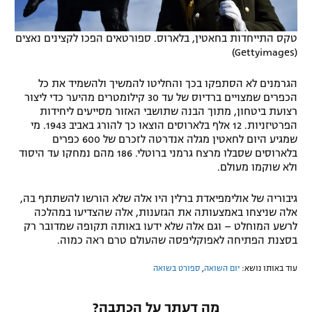
טקס התייחדות בחאטין, בלארוס. ספורטאים הפכו לקצינים נאצים
(Gettyimages)
הגרמנים לא הסתפקו בכך והחליטו להמשיך ולהשמיד את כל
הכפרים שמצויים ברדיוס של עד 30 קילומטרים מהיער כדי ליצור
רצועת ביטחון, מתוך הבנה שתושבי האזור מסייעים ליחידות
הפרטיזניות. 12 אלף בלארוסים הוצאו כך להורג באביב 1943. מי
שמגיע היום לחאטין מגלה אנדרטה לזכרם של 600 כפרים
בלארוסים שסבלו מרצח גרמני ברוטלי. 186 מהם נמחקו עד היסוד
ולא שוקמו מעולם.
גיבוריה של אולימפיאדת ברלין היו אלה שלא הורשו להשתתף בה,
אלה שניצחו באמצעותה את הגזענות, אלה שהצדיעו במהלכה
לרשע המוחלט – וגם אלה שלא ידעו באותה תקופה שמדובר רק
בסצנת הפתיחה לאפוקליפסה שהעולם טרם ראה כמוה.
עוד באותו נושא:
יום השואה
,
ספורט בשואה
מה דעתך על הכתבה?