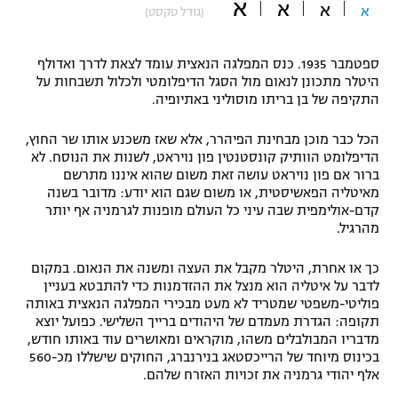
א
א
א
א
(גודל טקסט)
"מחצית בשכונה" – פודקאסט
אופניים
ספטמבר 1935. כנס המפלגה הנאצית עומד לצאת לדרך ואדולף
ספורט מוטורי
היטלר מתכונן לנאום מול הסגל הדיפלומטי ולכלול תשבחות על
משתתפים וזוכים בפרסים
התקיפה של בן בריתו מוסוליני באתיופיה.
כדורמים
תקנון משתתפים וזוכים בפרסים
הכל כבר מוכן מבחינת הפיהרר, אלא שאז משכנע אותו שר החוץ,
טניס
הדיפלומט הוותיק קונסטנטין פון נויראט, לשנות את הנוסח. לא
פוטבול אמריקאי NFL
ברור אם פון נויראט עושה זאת משום שהוא איננו מתרשם
תקנון עבור פעילות אלקטרה
מאיטליה הפאשיסטית, או משום שגם הוא יודע: מדובר בשנה
גיימינג E-Sports
בייסבול MLB
קדם-אולימפית שבה עיני כל העולם מופנות לגרמניה אף יותר
תקנון עבור פעילות ספורט 1 – "מרלן"
מהרגיל.
ספורט אתגרי ואקסטרים
תנאי שימוש
כך או אחרת, היטלר מקבל את העצה ומשנה את הנאום. במקום
לדבר על איטליה הוא מנצל את ההזדמנות כדי להתבטא בעניין
אומנויות לחימה
פוליטי-משפטי שמטריד לא מעט מבכירי המפלגה הנאצית באותה
תקופה: הגדרת מעמדם של היהודים ברייך השלישי. כפועל יוצא
מדיניות פרטיות
גיימינג E-Sports
מדבריו המבולבלים משהו, מוקראים ומאושרים עוד באותו חודש,
בכינוס מיוחד של הרייכסטאג בנירנברג, החוקים שישללו מכ-560
אלף יהודי גרמניה את זכויות האזרח שלהם.
תקנון פעילות ספורט 1