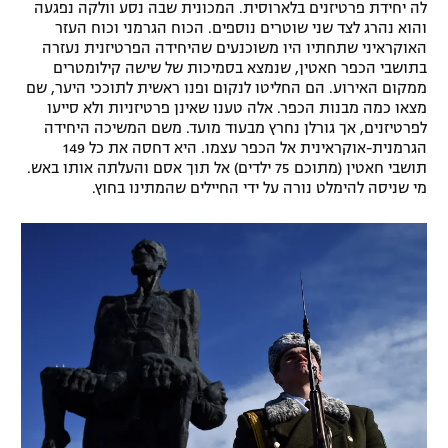
לה יחידת פרטיזנים בלארוסית. המכונית שבה נסע וולקה נפגעה
והוא נהרג לצד שני שוטרים נוספים. הכוח הגרמני וכוח העזר
האוקראיני שתחתיו היו משוכנעים שהיחידה הפרטיזנית נעזרה
בתושבי הכפר חאטין, שנמצא בסמיכות של שישה קילומטרים
ממקום האירוע. הם החליטו לנקום ופנו ראשית לתוככי היער, שם
מצאו כמה מבנות הכפר. אלה טענו שאינן פרטיזניות ולא סייעו
לפרטיזנים, אך גורלן נחרץ מבעוד מועד. משם המשיכה היחידה
הגרמנית-אוקראינית אל הכפר עצמו. היא דחסה את כל 149
תושבי חאטין (מתוכם 75 ילדים) אל תוך אסם והעלתה אותו באש.
מי שניסה להימלט נורה על ידי החיילים שהמתינו בחוץ.