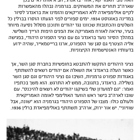
האולימפי האמריקאי, אוורי בראנדג', הביא אותו לאיים בכך
שארה"ב תחרים את המשחקים. בגרמניה נבהלו מהאפשרות
לקיים אולימפיאדה ללא האמריקאים והזמינו את בראנדג' לסיור
במדינה באוגוסט 1934. ימים ספורים לפני הגעתו הוסרו בברלין כל
השלטים והכתובות שכוונו נגד יהודים ותוכנן מסלול נסיעה מיוחד
בעיר, שיראה לאורח מאמריקה את הפנים היפות הרייך השלישי.
במהלך הסיור נועד בראנדג' גם עם נציגי הספורט היהודי, בפגישה
אליה הצטרף גם סגן שר הספורט, ארנו ברייטמאייר, שהיה ידוע
בדעותיו האנטישמיות הקיצוניות.
נציגי היהודים התקשו להתבטא בחופשיות בחברת סגן השר, אך
כאשר העלה בראנדג' את השאלה אם יהודים רשאים להשתתף
באגודות ספורט גרמניות, השיבו גם נציגי היהודים וגם סגן השר
בשלילה. בראנדג', בתגובה, ממש לא התרגש. הוא משך בכתפיו
ואמר: "גם למועדון שלי בשיקגו יהודים לא רשאים להיכנס". עם
שובו לארה"ב בישר ראש הוועד האולימפי לאומה האמריקאית
ולעולם כולו: מצבו של הספורט היהודי בגרמניה הוא "שונה, אבל
שוויוני". יש אור ירוק, ארה"ב תשתתף באולימפיאדת ברלין 1936.