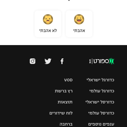
אהבתי
לא אהבתי
כדורגל ישראלי
VOD
כדורגל עולמי
רץ ברשת
ליגת העל
כדורסל ישראלי
תוצאות
ליגת
ליגה לאומית
האלופות
כדורסל עולמי
לוח שידורים
ליגת ווינר
סל
גביע הטוטו
ענפים נוספים
ברחבה
ליגה