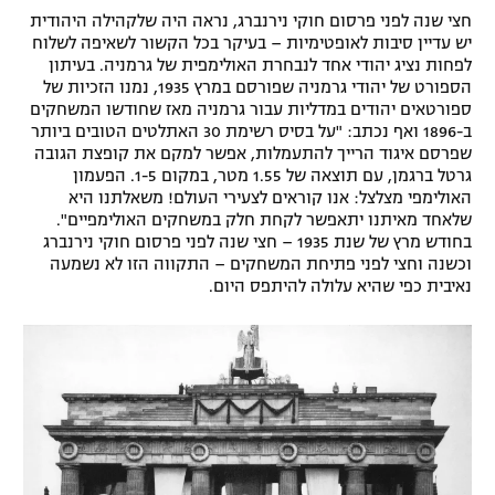
חצי שנה לפני פרסום חוקי נירנברג, נראה היה שלקהילה היהודית
רשיון להקרנה פומבית לבית עסק
יש עדיין סיבות לאופטימיות – בעיקר בכל הקשור לשאיפה לשלוח
לפחות נציג יהודי אחד לנבחרת האולימפית של גרמניה. בעיתון
הצטרפות לחבילת הערוצים
הספורט של יהודי גרמניה שפורסם במרץ 1935, נמנו הזכיות של
ספורטאים יהודים במדליות עבור גרמניה מאז שחודשו המשחקים
ב-1896 ואף נכתב: "על בסיס רשימת 30 האתלטים הטובים ביותר
לוח דרושים – ג'ובנט
שפרסם איגוד הרייך להתעמלות, אפשר למקם את קופצת הגובה
גרטל ברגמן, עם תוצאה של 1.55 מטר, במקום 1-5. הפעמון
תגיות
האולימפי מצלצל: אנו קוראים לצעירי העולם! משאלתנו היא
שלאחד מאיתנו יתאפשר לקחת חלק במשחקים האולימפיים".
המגזין
בחודש מרץ של שנת 1935 – חצי שנה לפני פרסום חוקי נירנברג
וכשנה וחצי לפני פתיחת המשחקים – התקווה הזו לא נשמעה
נאיבית כפי שהיא עלולה להיתפס היום.