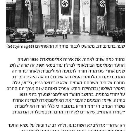
שער ברנדנבורג. מקושט לכבוד פתיחת המשחקים (Gettyimages)
נחזור כמה שנים לאחור. את אירוח אולימפיאדת 1936 העניק
הוועד האולימפי הבינלאומי לברלין עוד במאי 1931. זה קרה שלוש
שנים אחרי שגרמניה חזרה לתנועה האולימפית (לאחר שהודחה
ממנה בעקבות מלחמת העולם הראשונה) ונראה היה שהמדינה
חוזרת אל חיק משפחת העמים. אלא שבינואר 1933, כידוע, עלה
היטלר לשלטון ובתחילת חודש אפריל באותה שנה נערך יום החרם
על יהודי גרמניה. במושב הוועד האולימפי שנערך ביוני 1933
בווינה, איימו הנציגים להעביר את האולימפיאדה למדינה אחרת.
משרד הפנים הגרמני הודיע בתגובה כי כללי הרוח האולימפית
יישמרו והתחייב שיהודים לא יודרו מחברות במשלחת הגרמנית.
רק שיהודי ארה"ב לא השתכנעו, ולחץ רב שהופעל על נשיא הוועד