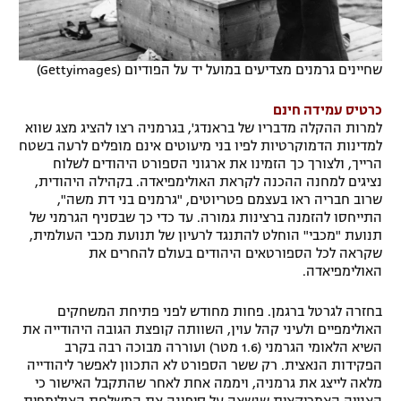
שחיינים גרמנים מצדיעים במועל יד על הפודיום (Gettyimages)
כרטיס עמידה חינם
למרות ההקלה מדבריו של בראנדג', בגרמניה רצו להציג מצג שווא
למדינות הדמוקרטיות לפיו בני מיעוטים אינם מופלים לרעה בשטח
הרייך, ולצורך כך הזמינו את ארגוני הספורט היהודים לשלוח
נציגים למחנה ההכנה לקראת האולימפיאדה. בקהילה היהודית,
שרוב חבריה ראו בעצמם פטריוטים, "גרמנים בני דת משה",
התייחסו להזמנה ברצינות גמורה. עד כדי כך שבסניף הגרמני של
תנועת "מכבי" הוחלט להתנגד לרעיון של תנועת מכבי העולמית,
שקראה לכל הספורטאים היהודים בעולם להחרים את
האולימפיאדה.
בחזרה לגרטל ברגמן. פחות מחודש לפני פתיחת המשחקים
האולימפיים ולעיני קהל עוין, השוותה קופצת הגובה היהודייה את
השיא הלאומי הגרמני (1.6 מטר) ועוררה מבוכה רבה בקרב
הפקידות הנאצית. רק ששר הספורט לא התכוון לאפשר ליהודייה
מלאה לייצג את גרמניה, ויממה אחת לאחר שהתקבל האישור כי
האנייה האמריקאית שנשאה על סיפונה את המשלחת האולימפית