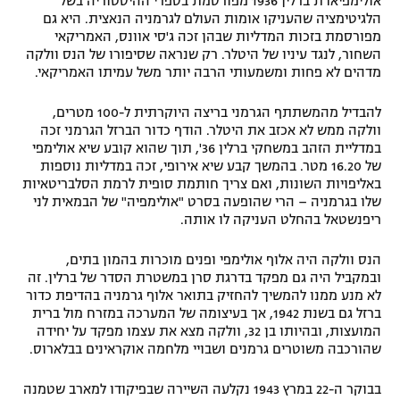
אולימפיאדת ברלין 1936 מפורסמת בספרי ההיסטוריה בשל
הלגיטימציה שהעניקו אומות העולם לגרמניה הנאצית. היא גם
מפורסמת בזכות המדליות שבהן זכה ג'סי אוונס, האמריקאי
השחור, לנגד עיניו של היטלר. רק שנראה שסיפורו של הנס וולקה
מדהים לא פחות ומשמעותי הרבה יותר משל עמיתו האמריקאי.
להבדיל מהמשתתף הגרמני בריצה היוקרתית ל-100 מטרים,
וולקה ממש לא אכזב את היטלר. הודף כדור הברזל הגרמני זכה
במדליית הזהב במשחקי ברלין 36', תוך שהוא קובע שיא אולימפי
של 16.20 מטר. בהמשך קבע שיא אירופי, זכה במדליות נוספות
באליפויות השונות, ואם צריך חותמת סופית לרמת הסלבריטאיות
שלו בגרמניה – הרי שהופעה בסרט "אולימפיה" של הבמאית לני
ריפנשטאל בהחלט העניקה לו אותה.
הנס וולקה היה אלוף אולימפי ופנים מוכרות בהמון בתים,
ובמקביל היה גם מפקד בדרגת סרן במשטרת הסדר של ברלין. זה
לא מנע ממנו להמשיך להחזיק בתואר אלוף גרמניה בהדיפת כדור
ברזל גם בשנת 1942, אך בעיצומה של המערכה במזרח מול ברית
המועצות, ובהיותו בן 32, וולקה מצא את עצמו מפקד על יחידה
שהורכבה משוטרים גרמנים ושבויי מלחמה אוקראינים בבלארוס.
בבוקר ה-22 במרץ 1943 נקלעה השיירה שבפיקודו למארב שטמנה