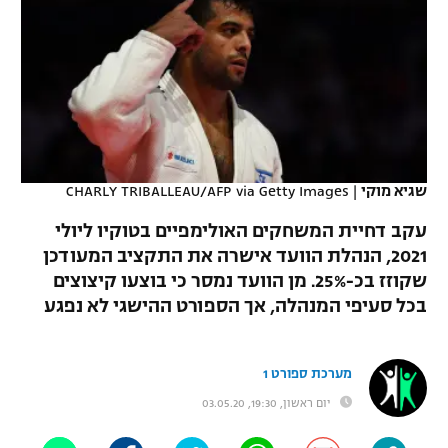
כדורסל נשים
נבחרת ישראל
יורוליג
ליגה ספרדית
טניס
VOD
מכבי תל אביב
מכבי חיפה
יורוקאפ
ליגה איטלקית
כדוריד
הפועל חולון
בית"ר ירושלים
רץ ברשת
ליגה צרפתית
כדורעף
הפועל ירושלים
מכבי תל אביב
ליגה הולנדית
שגיא מוקי
|
CHARLY TRIBALLEAU/AFP via Getty Images
שחייה
תוצאות
דני אבדיה
הפועל תל אביב
עקב דחיית המשחקים האולימפיים בטוקיו ליולי
ליגה טורקית
ג'ודו
2021, הנהלת הוועד אישרה את התקציב המעודכן
הפועל חיפה
לוח שידורים
שקוזז בכ-25%. מן הוועד נמסר כי בוצעו קיצוצים
ליגה סינית
אגרוף
בכל סעיפי המנהלה, אך הספורט ההישגי לא נפגע
הפועל באר שבע
ליגה ברזילאית
ברחבה
ספורט אולימפי
מכבי נתניה
מערכת ספורט 1
ליגות נוספות
UFC
"מעל הליגה" – פודקאסט
יום ראשון, 19:30, 03.05.20
בני יהודה
היאבקות WWE