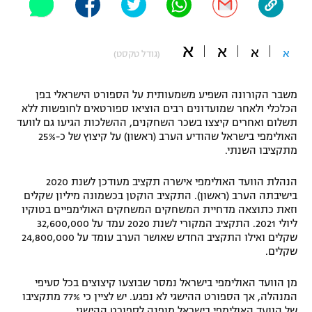
"מחצית בשכונה" – פודקאסט
אופניים
א
א
א
א
(גודל טקסט)
ספורט מוטורי
משתתפים וזוכים בפרסים
משבר הקורונה השפיע משמעותית על הספורט הישראלי בפן
כדורמים
תקנון משתתפים וזוכים בפרסים
הכלכלי ולאחר שמועדונים רבים הוציאו ספורטאים לחופשות ללא
טניס
תשלום ואחרים קיצצו בשכר השחקנים, ההשלכות הגיעו גם לוועד
פוטבול אמריקאי NFL
האולימפי בישראל שהודיע הערב (ראשון) על קיצוץ של כ-25%
תקנון עבור פעילות אלקטרה
מתקציבו השנתי.
גיימינג E-Sports
בייסבול MLB
תקנון עבור פעילות ספורט 1 – "מרלן"
הנהלת הוועד האולימפי אישרה תקציב מעודכן לשנת 2020
ספורט אתגרי ואקסטרים
בישיבתה הערב (ראשון). התקציב הוקטן בכשמונה מיליון שקלים
תנאי שימוש
וזאת כתוצאה מדחיית המשחקים המשחקים האולימפיים בטוקיו
ליולי 2021. התקציב המקורי לשנת 2020 עמד על 32,600,000
אומנויות לחימה
שקלים ואילו התקציב החדש שאושר הערב עומד על 24,800,000
שקלים.
מדיניות פרטיות
גיימינג E-Sports
מן הוועד האולימפי בישראל נמסר שבוצעו קיצוצים בכל סעיפי
תקנון פעילות ספורט 1
המנהלה, אך הספורט ההישגי לא נפגע. יש לציין כי 77% מתקציבו
של הוועד האולימפי בישראל מופנה לספורט ההישגי.