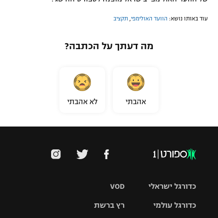
רשיון להקרנה פומבית לבית עסק
עוד באותו נושא:
הוועד האולימפי
,
תקציב
הצטרפות לחבילת הערוצים
מה דעתך על הכתבה?
לוח דרושים – ג'ובנט
תגיות
אהבתי
לא אהבתי
המגזין
כדורגל ישראלי
VOD
כדורגל עולמי
רץ ברשת
ליגת העל