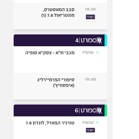
19:30
סבב המאסטרס,
מונטריאול 7.8 (1)
ישיר
עכשיו
מכבי ת"א - צסק"א סופיה
19:00
סיפורי הפרמיירליג
(איפסוויץ')
עכשיו
טורניר הפאדל, לונדון 7.8
ישיר