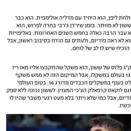
 שישראל שולחת ליפן, הוא היחיד עם מדליה אולימפית. הוא כבר
ון לא מוותר. בזמן שירדן ג'רבי בחרה לפרוש, הוא
א עבר הרבה כאלה בחמש השנים האחרונות. באליפויות
א לא ראה פודיום, ולעתים גם הודח בסיבוב ראשון, אבל
ן משקלים קלים בג'ודו ובכל זאת ה-100 ק"ג פלוס של ששון, הוא משקל שהתקבצו אליו מאז ריו
עוד ג'ודוקות אימתניים. ששון מדורג כעת 13 בעולם במשקלו, אבל המיקום הזה לא ממש משקף
הרבה אם לוקחים בחשבון שטדי רינר השולט בענף במשקלים הכבדים מדורג 16. בטופ העולמי
נים וגם לוקאס קרפאלק הצ'כי המצוין. לששון נכונה ללא ספק
יום, אבל כמו שלא ויתר בלא מעט רגעי משבר שהיו לו
כשיו.