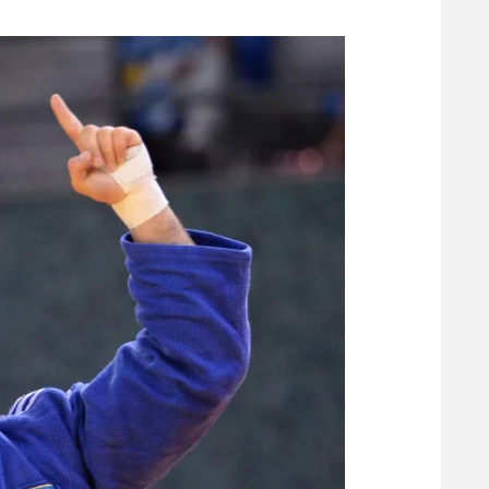
משתתפים וזוכים בפרסים
מכבי ת
הפועל 
תקנון משתתפים וזוכים בפרסים
הפועל 
תקנון עבור פעילות אלקטרה
הפועל 
תקנון עבור פעילות ספורט 1 – "מרלן"
מכבי נ
טניס
בני יהו
גיימינג E-Sports
תנאי שימוש
מדיניות פרטיות
תקנון פעילות ספורט 1
רשיון להקרנה פומבית לבית עסק
הצטרפות לחבילת הערוצים
לוח דרושים – ג'ובנט
תגיות