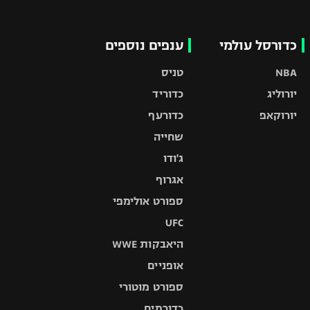
כדורסל עולמי
ענפים נוספים
NBA
טניס
יורוליג
כדוריד
יורוקאפ
כדורעף
שחייה
ג'ודו
אגרוף
ספורט אולימפי
UFC
היאבקות WWE
אופניים
ספורט מוטורי
כדורמים