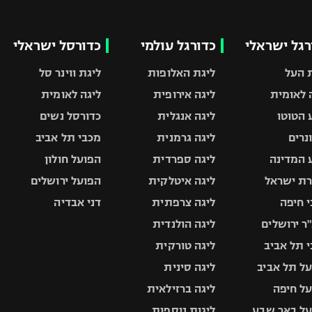
רגל ישראלי
כדורגל עולמי
כדורסל ישראלי
 העל
ליגת האלופות
ליגת ווינר סל
 לאומית
ליגה אירופית
ליגה לאומית
 הטוטו
ליגה אנגלית
כדורסל נשים
ונרים
ליגה גרמנית
מכבי תל אביב
 המדינה
ליגה ספרדית
הפועל חולון
ת ישראל
ליגה איטלקית
הפועל ירושלים
 חיפה
ליגה צרפתית
דני אבדיה
ר ירושלים
ליגה הולנדית
 תל אביב
ליגה טורקית
ל תל אביב
ליגה סינית
ל חיפה
ליגה ברזילאית
ל באר שבע
ליגות נוספות