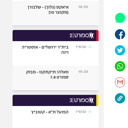
היאבקות WWE
18:50
איאקס (גלוך) - שלבורן
אופניים
(מקוצר 10)
ספורט מוטורי
כדורמים
פוטבול אמריקאי NFL
בייסבול MLB
עכשיו
בית"ר ירושלים - אוסטריה
וינה
ספורט אתגרי
ואקסטרים
אומנויות לחימה
19:20
וואלה! תיקתקנו - מבזק
גיימינג E-Sports
ספורט 7.8
עכשיו
הפועל ת"א - קטוביץ