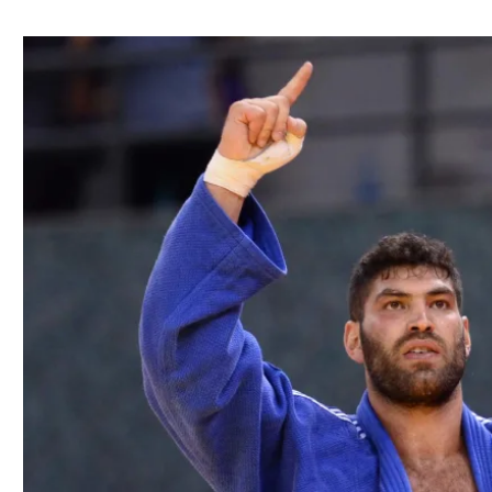
ל אביב
ליגה טורקית
תל אביב
ליגה סינית
חיפה
ליגה ברזילאית
באר שבע
ליגות נוספות
תניה
דה