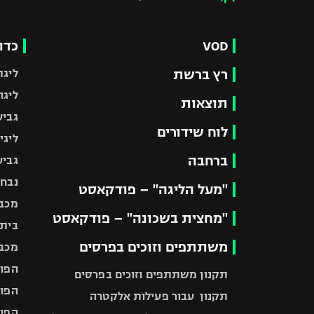
VOD
כדו
רץ ברשת
ליגת
ליגה
תוצאות
גביע
לוח שידורים
ליגי
ברחבה
גביע
נבחר
"מעל הליגה" – פודקאסט
מכבי
"מחצית בשכונה" – פודקאסט
בית"
משתתפים וזוכים בפרסים
מכבי
הפוע
תקנון משתתפים וזוכים בפרסים
הפוע
תקנון עבור פעילות אלקטרה
הפוע