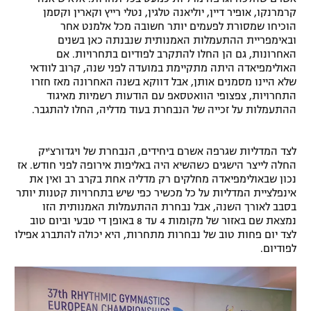
קרמרנקו, אופיר דיין, יוליאנה טלגין, נטלי רייץ וקארין וקסמן
רשיון להקרנה פומבית לבית עסק
הוכיחו שמסורת לפעמים יותר חשובה מכל אלמנט אחר
ובאימפריית ההתעמלות האמנותית שנבנתה כאן בשנים
הצטרפות לחבילת הערוצים
האחרונות, גם הן החלו להתקרב לפודיום בתחרויות. אם
האולימפיאדה היתה מתקיימת במועדה לפני שנה, קרוב לוודאי
שלא היינו מסמנים אותן, אבל דווקא בשנה האחרונה מאז חזרו
לוח דרושים – ג'ובנט
התחרויות, צפצופי הוואטסאפ עם הודעות רשמיות מאיגוד
ההתעמלות על זכייה של הנבחרת בעוד מדליה, החלו להתגבר.
תגיות
המגזין
לצד המדליות שגרפה אשרם ביחידים, הנבחרת של ויגדורצ'יק
החלה לייצר הישגים כשהשיא היה באליפות אירופה לפני חודש. אז
נכון שבאולימפיאדה מחלקים רק מדליה אחת בקרב רב ואין את
אינפלציית המדליות על כל מכשיר כפי שיש בתחרויות קטנות יותר
בסבב לאורך השנה, אבל נבחרת ההתעמלות האמנותית הזו
נמצאת שם באזור של מקומות 4 עד 8 באופן די טבעי וביום טוב
לצד יום פחות טוב של נבחרות מתחרות, היא יכולה להתברג אפילו
לפודיום.