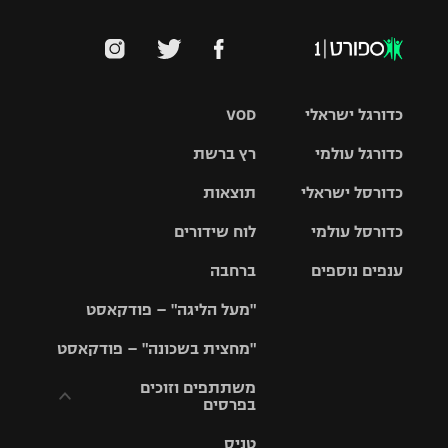
כדורגל ישראלי
VOD
כדורגל עולמי
רץ ברשת
ליגת העל
כדורסל ישראלי
תוצאות
ליגת
ליגה לאומית
האלופות
כדורסל עולמי
לוח שידורים
ליגת ווינר
סל
גביע הטוטו
ענפים נוספים
ברחבה
ליגה
NBA
אירופית
"מעל הליגה" – פודקאסט
ליגה לאומית
ליגיונרים
טניס
יורוליג
ליגה אנגלית
"מחצית בשכונה" – פודקאסט
כדורסל נשים
גביע המדינה
כדוריד
יורוקאפ
ליגה גרמנית
משתתפים וזוכים
בפרסים
מכבי תל
נבחרת
כדורעף
אביב
ישראל
ליגה
טניס