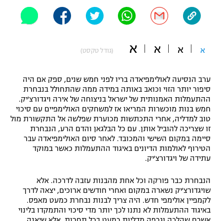
"מחצית בשכונה" – פודקאסט
אופניים
ספורט מוטורי
א
משתתפים וזוכים בפרסים
א
א
א
(גודל טקסט)
כדורמים
תקנון משתתפים וזוכים בפרסים
טניס
ערב הנסיעה לאולימפיאדה בריו לפני חמש שנים, ספק אם היה
סיפור יותר הזוי וכואב באותה במידה ממה שהתחולל בנבחרת
פוטבול אמריקאי NFL
תקנון עבור פעילות אלקטרה
ההתעמלות האמנותית של ישראל בניצוחה של אירה ויגדורצ'יק.
חמש בנות מוכשרות המריאו אז למשחקים האולימפיים עם סיכוי
גיימינג E-Sports
בייסבול MLB
טוב למדליה, אחרי התכתשות מכוערת שפלשה אל התקשורת מול
תקנון עבור פעילות ספורט 1 – "מרלן"
זו שצריכה להוביל אותן. עם כל הבלגאן והדם הרע, הנבחרת
ספורט אתגרי ואקסטרים
סיימה במקום השישי והמכובד. לאחר סיום האולימפיאדה עבר
תנאי שימוש
הטירוף לאולמות הדיונים באיגוד ההתעמלות כאשר במוקד
עתידה של ויגדורצ'יק.
אומנויות לחימה
מדיניות פרטיות
הנבחרת כבר פורקה וכל אחת מהבנות עזבה לדרכה. אלא
גיימינג E-Sports
שויגדורצ'יק נשארה במקום ואחרי חודשים ארוכים, יצאה לדרך
לקמפיין אולימפי חדש. היה צריך לבנות נבחרת כמעט מאפס.
תקנון פעילות ספורט 1
באיגוד ההתעמלות לא נתנו לכך יותר מדי סיכוי והתמקדו בלינוי
אשרם שהלכה וגרפה מדליות כמעט בכל תחרות. אלא שיאנה