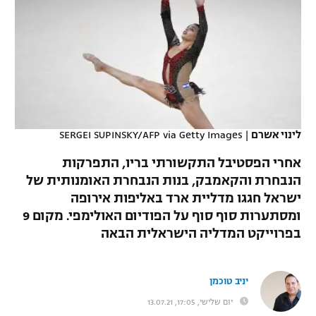
כדורסל נשים
נבחרת ישראל
יורוליג
ליגה ספרדית
טניס
VOD
מכבי תל אביב
מכבי חיפה
יורוקאפ
ליגה איטלקית
כדוריד
הפועל חולון
בית"ר ירושלים
רץ ברשת
ליגה צרפתית
כדורעף
הפועל ירושלים
מכבי תל אביב
ליגה הולנדית
לינוי אשרם
|
SERGEI SUPINSKY/AFP via Getty Images
שחייה
תוצאות
דני אבדיה
הפועל תל אביב
אחרי הפסטיבל התקשורתי בריו, התפרקות
ליגה טורקית
ג'ודו
הנבחרת והקאמבק, בנות הנבחרת האומנותית של
הפועל חיפה
לוח שידורים
ישראל חגגו מדליית ארד באליפות אירופה
ליגה סינית
אגרוף
ומסתערות סוף סוף על הפודיום האולימפי. מקום 9
הפועל באר שבע
בפרוייקט המדליה הישראלית הבאה
ליגה ברזילאית
ברחבה
ספורט אולימפי
מכבי נתניה
ליגות נוספות
UFC
יניב טוכמן
"מעל הליגה" – פודקאסט
בני יהודה
יום שלישי, 17:05, 13.07.21
היאבקות WWE