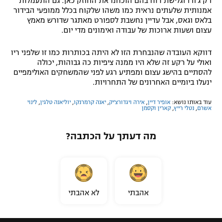
רק ג'ודו וגלישת רוח בהם הוכחנו את החוזק כאן. גם התעמלות
אמנותית שלעתים נראית כמו משהו שלקוח בכלל ממופעי הבידור
בלאס וגאס, אבל עדיין נחשבת לספורט מאתגר שדורש מאמץ
עצום ושעות ארוכות של עבודה ואימונים מדי יום.
דווקא העובדה שהנבחרת הזו לא היתה בכותרות כמו זו שלפני ריו
ואולי על רקע זה שלא היו ממנה ציפיות כה גבוהות, יכולה
להסתיים בהישג עצום ומפתיע רגע לפני שהמשחקים האולימפיים
ינעלו ביומיים האחרונים של התחרויות.
עוד באותו נושא:
אופיר דיין
,
אירה ויגדורצ'יק
,
יאנה קרמרנקו
,
יוליאנה טלגין
,
לינוי
אשרם
,
נטלי רייץ
,
קארין וקסמן
מה דעתך על הכתבה?
אהבתי
לא אהבתי