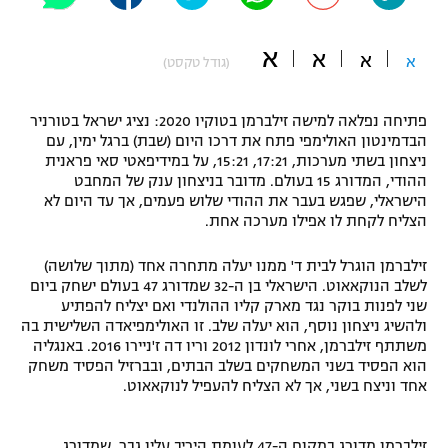
"מחצית בשכונה" – פודקאסט
אופניים
א
א
א
א
(גודל טקסט)
ספורט מוטורי
משתתפים וזוכים בפרסים
פתיחה נפלאה למישה זילברמן בטוקיו 2020: נציג ישראל בטורניר
כדורמים
הבדמינטון האולימפי פתח את דרכו היום (שבת) ברגל ימין, עם
תקנון משתתפים וזוכים בפרסים
טניס
ניצחון בשתי מערכות, 17:21, 15:21, על במידיפאטי סאי פראנית
ההודי, המדורג 15 בעולם. מדובר בניצחון ענק של המחבט
פוטבול אמריקאי NFL
תקנון עבור פעילות אלקטרה
הישראלי, שפגש בעבר את ההודי שלוש פעמים, אך עד היום לא
הצליח לקחת לו אפילו מערכה אחת.
גיימינג E-Sports
בייסבול MLB
תקנון עבור פעילות ספורט 1 – "מרלן"
זילברמן הוגרל לבית ד' ממנו יעלה מתחרה אחד (מתוך שלושה)
ספורט אתגרי ואקסטרים
לשלב הנוקאאוט. הישראלי בן ה-32 שמדורג 47 בעולם ישחק ביום
תנאי שימוש
שני לפנות בוקר נגד מארק קליו ההולנדי ואם יצליח להפתיע
ולהשיג ניצחון נוסף, הוא יעלה שלב. זו האולימפיאדה השלישית בה
אומנויות לחימה
משתתף זילברמן, אחרי לונדון 2012 וריו דה ז'ניירו 2016. באנגליה
מדיניות פרטיות
הוא הפסיד בשני המשחקים בשלב הבתים, ובברזיל הפסיד משחק
גיימינג E-Sports
אחד וניצח בשני, אך לא הצליח להעפיל לנוקאאוט.
תקנון פעילות ספורט 1
זילברמן מדורג במקום ה-47 לעומת היריב עליו גבר, שמדורג