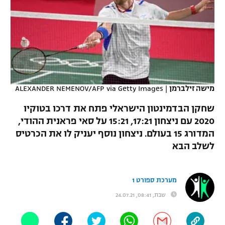
כדורסל נשים
נבחרת ישראל
יורוליג
ליגה ספרדית
טניס
VOD
מכבי תל אביב
מכבי חיפה
יורוקאפ
ליגה איטלקית
כדוריד
הפועל חולון
בית"ר ירושלים
רץ ברשת
ליגה צרפתית
כדורעף
הפועל ירושלים
מכבי תל אביב
מישה זילברמן
|
ALEXANDER NEMENOV/AFP via Getty Images
ליגה הולנדית
שחייה
תוצאות
דני אבדיה
שחקן הבדמינטון הישראלי פתח את דרכו בטוקיו
הפועל תל אביב
ליגה טורקית
2020 עם ניצחון 17:21, 15:21 על סאי פראנית ההודי,
ג'ודו
המדורג 15 בעולם. ניצחון נוסף יעניק לו את הכרטיס
הפועל חיפה
לוח שידורים
ליגה סינית
לשלב הבא
אגרוף
הפועל באר שבע
ליגה ברזילאית
ברחבה
ספורט אולימפי
מערכת ספורט 1
מכבי נתניה
ליגות נוספות
שבת, 08:41, 24.07.21
UFC
"מעל הליגה" – פודקאסט
בני יהודה
היאבקות WWE