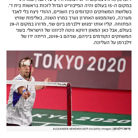
במקום ה-15 בעולם והיה הפייבוריט הגדול לזכות בראשות בית ד'.
רשיון להקרנה פומבית לבית עסק
בשלושת המשחקים הקדומים בין השניים, ההודי ניצח בלי לאבד
מערכה, כשהמפגש האחרון נערך במרץ השנה, באליפות שוויץ
הצטרפות לחבילת הערוצים
הפתוחה. קליו אותו יפגוש זילברמן ביום שני, מדורג במקום ה-29
בעולם, אבל כאן המאזן דווקא נוטה לכיוונו של הישראלי. בשני
המשחקים הקודמים ביניהם, שניהם ב-2019, הייתה ידו של
לוח דרושים – ג'ובנט
זילברמן על העליונה.
תגיות
המגזין
מישה זילברמן
|
ALEXANDER NEMENOV/AFP via Getty Images