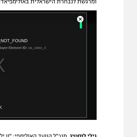
ומרגשת לנבחרת הישראלית באולימפיאדה.
T
C
h
l
o
i
_NOT_FOUND
s
s
e
layer Element ID:
vjs_video_3
i
M
s
o
a
d
a
m
l
o
D
d
i
a
a
l
l
K
o
w
g
i
n
גילי לוסטיג