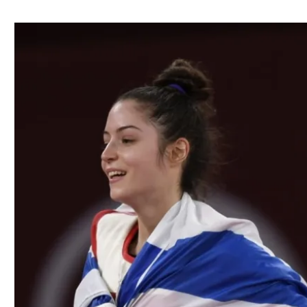
ל אביב
ליגה טורקית
תל אביב
ליגה סינית
חיפה
ליגה ברזילאית
באר שבע
ליגות נוספות
תניה
דה