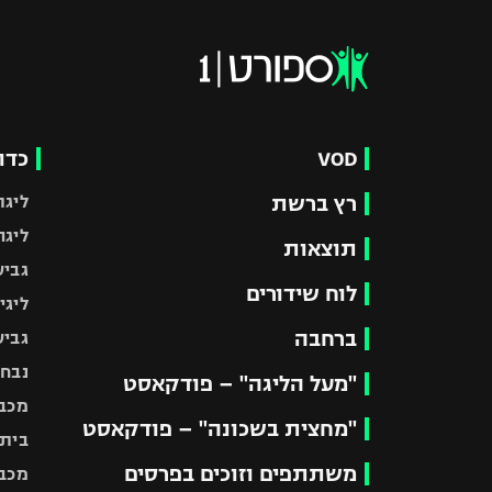
VOD
כדו
רץ ברשת
ליגת
ליגה
תוצאות
גביע
לוח שידורים
ליגי
ברחבה
גביע
נבחר
"מעל הליגה" – פודקאסט
מכבי
"מחצית בשכונה" – פודקאסט
בית"
משתתפים וזוכים בפרסים
מכבי