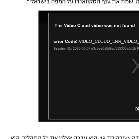
 שמת את ענף הטקוואנדו על המפה בישראל!".
The Video Cloud video was not found.
Error Code:
VIDEO_CLOUD_ERR_VIDEO
Session ID:
2026-08-07:e3cbea0a5d9ad515305a6d1b
P
O
, מנכ"ל הוועד האולימפי: "זו ילדה צעירה בת 19, היא עברה אצלנו את כל התהליך. היא