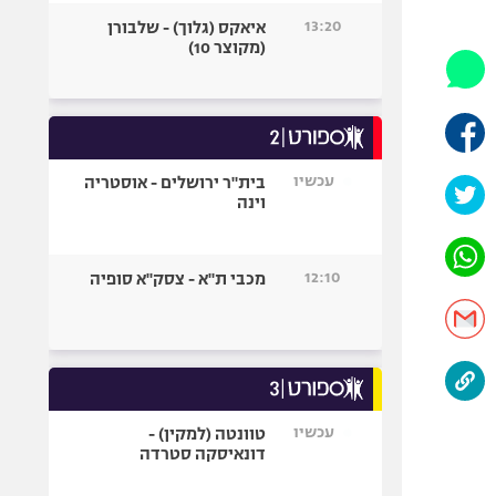
היאבקות WWE
13:20
איאקס (גלוך) - שלבורן
אופניים
(מקוצר 10)
ספורט מוטורי
כדורמים
פוטבול אמריקאי NFL
בייסבול MLB
עכשיו
בית"ר ירושלים - אוסטריה
וינה
ספורט אתגרי
ואקסטרים
אומנויות לחימה
12:10
מכבי ת"א - צסק"א סופיה
גיימינג E-Sports
עכשיו
טוונטה (למקין) -
דונאיסקה סטרדה