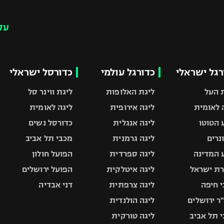
עק
רגל ישראלי
כדורגל עולמי
כדורסל ישראלי
 העל
ליגת האלופות
ליגת ווינר סל
 לאומית
ליגה אירופית
ליגה לאומית
 הטוטו
ליגה אנגלית
כדורסל נשים
ונרים
ליגה גרמנית
מכבי תל אביב
 המדינה
ליגה ספרדית
הפועל חולון
ת ישראל
ליגה איטלקית
הפועל ירושלים
 חיפה
ליגה צרפתית
דני אבדיה
ר ירושלים
ליגה הולנדית
 תל אביב
ליגה טורקית