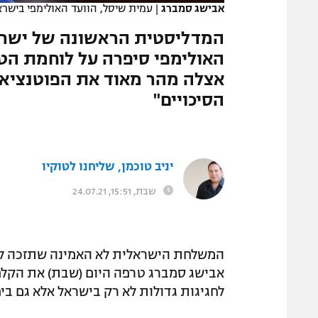
אבישג סמברג
|
עמית שיסל, הוועד האולימפי בישרא
המגזין
המדליסטית הראשונה של ישראל
האולימפי סיפרה על לוחמת הטק
אצלה מהר מאוד את הפוטנציאל"
הסיכויים"
יניב טוכמן, שליחנו לטוקיו
שבת, 15:51, 24.07.21
המשלחת הישראלית לא האמינה שתזכה לרג
אבישג סמברג טרפה היום (שבת) את הקלפ
לחגיגות גדולות לא רק בישראל אלא גם ביפ