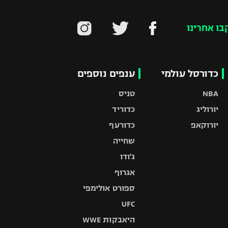
בו אחרינו
כדורסל עולמי
ענפים נוספים
NBA
טניס
יורוליג
כדוריד
יורוקאפ
כדורעף
שחייה
ג'ודו
אגרוף
ספורט אולימפי
UFC
היאבקות WWE