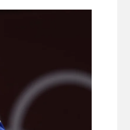
משתתפים וזוכים בפרסים
מכבי ת
הפועל 
תקנון משתתפים וזוכים בפרסים
הפועל 
תקנון עבור פעילות אלקטרה
הפועל 
תקנון עבור פעילות ספורט 1 – "מרלן"
מכבי נ
טניס
בני יהו
גיימינג E-Sports
תנאי שימוש
מדיניות פרטיות
תקנון פעילות ספורט 1
רשיון להקרנה פומבית לבית עסק
הצטרפות לחבילת הערוצים
לוח דרושים – ג'ובנט
תגיות