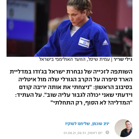
כדורסל נשים
נבחרת ישראל
יורוליג
ליגה ספרדית
טניס
VOD
מכבי תל אביב
מכבי חיפה
יורוקאפ
ליגה איטלקית
כדוריד
הפועל חולון
בית"ר ירושלים
רץ ברשת
ליגה צרפתית
כדורעף
הפועל ירושלים
מכבי תל אביב
ליגה הולנדית
גילי שריר
|
עמית שיסל, הוועד האולימפי בישראל
שחייה
תוצאות
דני אבדיה
הפועל תל אביב
השותפה לזכייה של נבחרת ישראל בג'ודו במדליית
ליגה טורקית
ג'ודו
הארד סיפרה על הקרב הגורלי שלה מול איטליה
הפועל חיפה
לוח שידורים
בסיבוב הראשון: "ניצחתי את אותה יריבה קודם
ליגה סינית
אגרוף
וידעתי שאני יכולה לגבור עליה שוב". על העתיד:
הפועל באר שבע
"המדליה? לא הסוף, רק התחלתי"
ליגה ברזילאית
ברחבה
ספורט אולימפי
מכבי נתניה
ליגות נוספות
UFC
יניב טוכמן, שליחנו לטוקיו
"מעל הליגה" – פודקאסט
בני יהודה
יום ראשון, 06:51, 01.08.21
היאבקות WWE