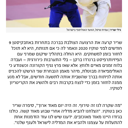
גילי שריר
|
עמית שיסל, הוועד האולימפי בישראל
שריר קרעה את הרצועה הצולבת בברכה בתחרות באוזבקיסטן 9
חודשים לפני טוקיו 2020 ונאמר לה כי אם תנותח, היא לא תוכל
לחזור בזמן למשחקים. היא החלה בתהליך שיקום שמרני עם
הפיזיותרפיסט ברנרדו ברקן – בלי התערבות כירורגית – ועבדה
בלוח זמנים מאיים ולוחץ. אלא שאז פרץ נגיף הקורונה וכשנודע כי
האולימפיאדה מבוטלת, מיהר מאמן הנבחרת שני הרשקו להכניס
אותה לניתוח בברך שהשבית אותה לתשעה חודשים, אבל לא מנע
ממנה לחזור בזמן כדי לנצח בקרבות רבים ולהשיג את הקריטריון
לטוקיו.
"מה שקרה לנו זה טירוף. זה היה יום מאוד ארוך", סיפרה שריר
כאן בטוקיו. "הצלחנו להביא מדליה אחרי שבוע מאוד קשה. כולנו
בג'ודו היינו מאוד מאוכזבים. ידענו שיש לנו עוד הזדמנות אחת
להתעלות על עצמנו ולהביא את המדליה לישראל ולענף שלנו".