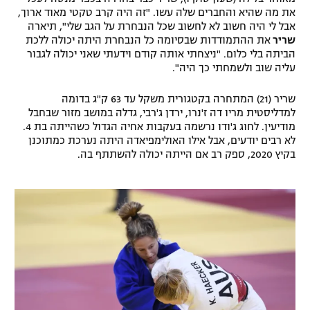
את מה שהיא והחברים שלה עשו. "זה היה קרב טקטי מאוד ארוך,
רשיון להקרנה פומבית לבית עסק
אבל לי היה חשוב לא לחשוב שכל הנבחרת על הגב שלי", תיארה
שריר
את ההתמודדות שבסיומה כל הנבחרת היתה יכולה ללכת
הצטרפות לחבילת הערוצים
הביתה בלי כלום. "ניצחתי אותה קודם וידעתי שאני יכולה לגבור
עליה שוב ולשמחתי כך היה".
לוח דרושים – ג'ובנט
שריר (21) המתחרה בקטגורית משקל עד 63 ק"ג בדומה
למדליסטית מריו דה ז'נרו, ירדן ג'רבי, גדלה במושב מזור שבחבל
תגיות
מודיעין. לחוג ג'ודו נרשמה בעקבות אחיה הגדול כשהייתה בת 4.
לא רבים יודעים, אבל אילו האולימפיאדה היתה נערכת כמתוכנן
המגזין
בקיץ 2020, ספק רב אם הייתה יכולה להשתתף בה.