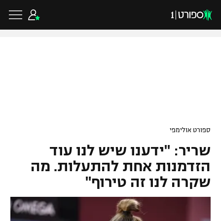
כדורגל ישראלי
ליגת העל
כדורגל עולמי
ספורט אולימפי
ליגה לאומית
שריר: "ידענו שיש לנו עוד
ליגת האלופות
כדורסל ישראלי
גביע הטוטו
הזדמנות אחת להתעלות. מה
ליגה אירופית
שקרה לנו זה טירוף"
ליגת ווינר סל
ליגיונרים
כדורסל עולמי
ליגה אנגלית
ליגה לאומית
גביע המדינה
NBA
ליגה גרמנית
ענפים נוספים