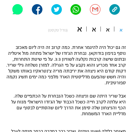
"מחצית בשכונה" – פודקאסט
אופניים
ספורט מוטורי
א
משתתפים וזוכים בפרסים
א
א
א
(גודל טקסט)
כדורמים
תקנון משתתפים וזוכים בפרסים
טניס
זה גם יכול היה להיגמר אחרת. כמה קרוב זה היה ליום מאכזב
נוסף בניפון בודוקאן. נבחרת הג'ודו של ישראל פתחה מול איטליה
פוטבול אמריקאי NFL
תקנון עבור פעילות אלקטרה
ובתום שישה קרבות נקלעה לשוויון 3:3. על פי שיטת התחרות,
קרב אחד מכריע והוא נקבע על פי הגרלה. למזרן נשלחה גילי שריר.
גיימינג E-Sports
בייסבול MLB
דקות קודם היא ניצחה את יריבתה מריה צ'נטראקיו באותו משקל
תקנון עבור פעילות ספורט 1 – "מרלן"
והיה חשש שהפעם מדליסטית הארד מלפני כמה ימים תשיג נקמה
ספורט אתגרי ואקסטרים
ספורטיבית.
תנאי שימוש
אבל שריר היתה שם וניצחה כשכל הנבחרת על הכתפיים שלה.
אומנויות לחימה
היא עלתה לקרב חייה כשכל הכבוד של הג'ודו הישראלי מנוח על
מדיניות פרטיות
הכף והניצחון שלה סימן את הדרך ליום שהסתיים לבסוף עם
גיימינג E-Sports
מדליית הארד המשמחת.
תקנון פעילות ספורט 1
מאוחר בלילה (שעון טוקיו), שריר כבר בחדרה בכפר מנסה לעכל