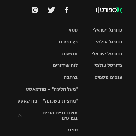
כדורגל ישראלי
VOD
כדורגל עולמי
רץ ברשת
ליגת העל
כדורסל ישראלי
תוצאות
ליגת
ליגה לאומית
האלופות
כדורסל עולמי
לוח שידורים
ליגת ווינר
סל
גביע הטוטו
ענפים נוספים
ברחבה
ליגה
NBA
אירופית
"מעל הליגה" – פודקאסט
ליגה לאומית
ליגיונרים
טניס
יורוליג
ליגה אנגלית
"מחצית בשכונה" – פודקאסט
כדורסל נשים
גביע המדינה
כדוריד
יורוקאפ
ליגה גרמנית
משתתפים וזוכים
בפרסים
מכבי תל
נבחרת
כדורעף
אביב
ישראל
ליגה
טניס
ספרדית
תקנון משתתפים