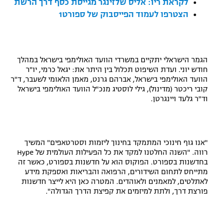
לקראת ריו: אליס שלזינגר מגייסת כסף דרך הרשת
רשיון להקרנה פומבית לבית עסק
הצטרפו לעמוד הפייסבוק של ספורט1
הצטרפות לחבילת הערוצים
לוח דרושים – ג'ובנט
הגמר הישראלי יתקיים במשרדי הוועד האולימפי בישראל במהלך
חודש יוני. ועדת השיפוט תכלול בין היתר את: יגאל כרמי, יו"ר
הוועד האולימפי בישראל, אברהם גרנט, מאמן הלאומי לשעבר, ד"ר
תגיות
קובי ריכטר (מדינול), גילי לוסטיג מנכ"ל הוועד האולימפי בישראל
וד"ר גלעד ויינגרטן.
המגזין
"אנו גוף חינוכי המתמקד בחינוך ליזמות וסטרטאפים" המשיך
רווה. "השנה החלטנו למקד את כל הפעילות העולמית של
Hype
בחדשנות בספורט. הפוקוס הוא על חדשנות בספורט, כאשר זה
מתייחס לתחום השידורים, הרפואה והבריאות ואספקת מידע
לאתלטים, למאמנים ולאוהדים. המטרה כאן היא לייצר חדשנות
פורצת דרך, ולתת למיזמים את קפיצת הדרך הגדולה".