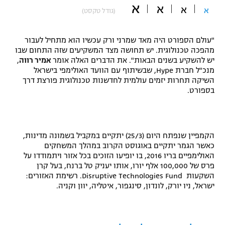
א
א
א
א
(גודל טקסט)
"מחצית בשכונה" – פודקאסט
אופניים
"עולם הספורט היה מאד שמרני ורק עכשיו הוא מתחיל לעבור
ספורט מוטורי
משתתפים וזוכים בפרסים
מהפכה טכנולוגית. יש תחושה מצד המשקיעים שזה התחום שבו
יש להשקיע בשנים הבאות". את הדברים האלה אומר
אמיר רווה
,
כדורמים
מנכ"ל חברת
Hype
, שבשיתוף עם הוועד האולימפי בישראל
תקנון משתתפים וזוכים בפרסים
השיקה תחרות יזמים עולמית לחדשנות טכנולוגית פורצת דרך
טניס
בספורט.
פוטבול אמריקאי NFL
תקנון עבור פעילות אלקטרה
גיימינג E-Sports
בייסבול MLB
תקנון עבור פעילות ספורט 1 – "מרלן"
הקמפיין שנפתח היום (25/3) יתקיים במקביל בשמונה מדינות,
ספורט אתגרי ואקסטרים
כאשר הגמר יתקיים באוגוסט הקרוב במהלך המשחקים
תנאי שימוש
האולימפיים בריו 2016, בו יופיעו הזוכים בכל אזור ויתמודדו על
אומנויות לחימה
פרס של 100,000 אלף יורו, אותו יעניק טל ברנח, בעל קרן
השקעות
Disruptive Technologies Fund
. רשימת האזורים:
מדיניות פרטיות
ישראל, ניו יורק, לונדון, סינגפור, איטליה, יוון וקניה.
גיימינג E-Sports
תקנון פעילות ספורט 1