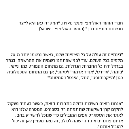
חברי הוועד האולימפי ואנשי
HYPE
. "המטרה כאן היא לייצר
חדשנות פורצת דרך" (הוועד האולימפי בישראל)
"בינתיים זה עולה על כל הציפיות שלנו, כאשר נרשמו יותר מ-70
מיזמים בכל העולם, עוד לפני שפתחנו רשמית את ההרשמה. בגמר
בברזיל יהיו כל החברות הגדולות, גם מתחום הספורט כמו 'נייקי',
'פומה', 'אדידס', 'אנדר ארמור' ו'סקוני', אך גם מתחום הטכנולוגיה
כגון 'מייקרוסופט', 'גוגל', 'אינטל ו'סמסונג'".
"אנחנו רואים חשיבות גדולה בתחרות הזאת, כאשר בעתיד נשקול
להקים קרן השקעות שתתמחה רק בספורט. המטרה שלנו היא
לאתר את הסטארט אפים המובילים כדי שנוכל להשקיע בהם.
אנחנו פותחים את ההרשמה לכולם, זה מאד מעניין לאן זה יכול
להוביל אותנו".