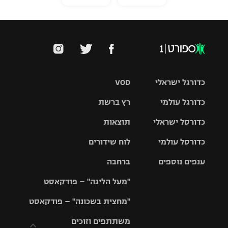
כדורגל ישראלי
VOD
כדורגל עולמי
רץ ברשת
ליגת העל
כדורסל ישראלי
תוצאות
ליגת
ליגה לאומית
האלופות
כדורסל עולמי
לוח שידורים
ליגת ווינר
סל
גביע הטוטו
ענפים נוספים
ברחבה
ליגה
NBA
אירופית
"מעל הליגה" – פודקאסט
ליגה לאומית
ליגיונרים
טניס
יורוליג
ליגה אנגלית
"מחצית בשכונה" – פודקאסט
כדורסל נשים
גביע המדינה
כדוריד
יורוקאפ
ליגה גרמנית
משתתפים וזוכים