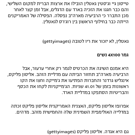
טייסון גיי וג'סטין גאטלין הובילו את ארצות הברית למקום השלישי,
והם כבר חגגו את הזכיה בארד עם הדגלים, אבל זמן קצר לאחר
מכן התברר כי הרביעיה מארה"ב נפסלה. הפסילה של האמריקנים
הייתה כבר בחילוף הראשון בין רוג'רס לגאטלין.
גאטלין, לא יזכור את ריו לטובה (gettyimages)
גמר 4X100 נשים
היא אמנם השיגה את הכרטיס לגמר רק אחרי ערעור, אבל
הרביעיה מארה"ב תחזור הביתה עם מדליית הזהב. אליסון פליקס,
אינגליש גרדנר והחברות הפתיעו את ג'מייקה וחצו את הקו
ראשונות בזמן של 41.01 שניות. הג'מייקניות לקחו את הכסף
והבריטיות הסתפקו במדליית הארד.
אפרופו אליסון פליקס, האצנית האמריקנית אליסון פליקס זכתה
במדלייה האולימפית השמינית שלה והחמישית מזהב. מדהים.
גם היא אגדה. אליסון פליקס (gettyimages)