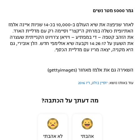
גמר 5000 מטר נשים
לאחר שניפצה את שיא העולם ב-10,000 בכ-14 שניות איינה אלמז
האתיופית כשלה במרחק ה"קצר" וסיימה רק עם מדליית הארד.
את הזהב קטפה – די במפתיע – ויויאן צ'רויוט הקנייתית שעצרה
את השעון על 14:26:17 וקבעה שיא אולימפי חדש. הלן אובירי, גם
היא מקניה, יצאה מריו עם מדליית הכסף.
השאירה גם את אלמז מאחור (gettyimages)
עוד באותו נושא:
יוסיין בולט
,
ריו 2016
מה דעתך על הכתבה?
אהבתי
לא אהבתי