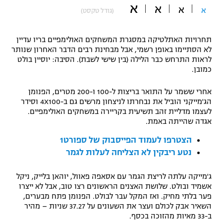
א
א
א
א
(גודל טקסט)
"מחצית בשכונה" – פודקאסט
אופניים
תחרויות האתלטיקה במסגרת המשחקים האולימפיים בריו עדיין
ספורט מוטורי
משתתפים וזוכים בפרסים
לא הסתיימו באופן רשמי, אבל מבחינת רבים הדבר האחרון שנותר
לראות התרחש כבר הלילה (בין שישי לשבת). הסיבה: יוסיין בולט
כדורמים
כמובן.
תקנון משתתפים וזוכים בפרסים
טניס
פוטבול אמריקאי NFL
אחרי ששמר על התואר בריצות ל-100 ו-200 מטרים, הפנומן
תקנון עבור פעילות אלקטרה
הג'מייקני הוביל את נבחרתו לניצחון מרשים גם ב-4X100 וסידר
לעצמו מדליית זהב תשיעית בקריירה במשחקים האולימפיים.
גיימינג E-Sports
בייסבול MLB
אגדה שהייתה באמת.
תקנון עבור פעילות ספורט 1 – "מרלן"
ספורט אתגרי ואקסטרים
הצטרפו לעמוד הפייסבוק של ספורט1
תנאי שימוש
נטע ריבקין לא הצליחה לעלות לגמר
אומנויות לחימה
ג'מייקה עלתה לריצת הגמר עם אסאפה פאוול, יוהאן בלייק, ניקל
מדיניות פרטיות
אשמיד ובולט. שלושת האצנים הראשונים רצו טוב, אבל לא ייצרו
גיימינג E-Sports
פער בלתי מחיק. ואז המקל עבר לבולט. הפנומן פתח מבערים,
השאיר אבק לכולם ועצר את השעונים על 37.27 שניות – מהיר
תקנון פעילות ספורט 1
ב-33 מאיות מהזוכה בכסף.