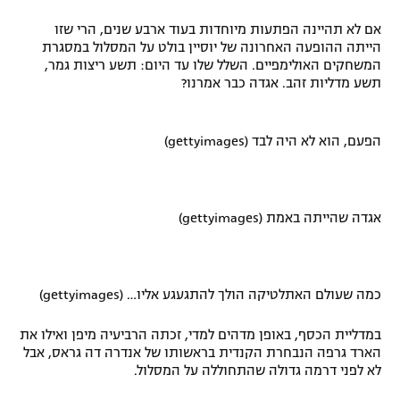
רשיון להקרנה פומבית לבית עסק
אם לא תהיינה הפתעות מיוחדות בעוד ארבע שנים, הרי שזו
הייתה ההופעה האחרונה של יוסיין בולט על המסלול במסגרת
הצטרפות לחבילת הערוצים
המשחקים האולימפיים. השלל שלו עד היום: תשע ריצות גמר,
תשע מדליות זהב. אגדה כבר אמרנו?
לוח דרושים – ג'ובנט
הפעם, הוא לא היה לבד (gettyimages)
תגיות
המגזין
אגדה שהייתה באמת (gettyimages)
כמה שעולם האתלטיקה הולך להתגעגע אליו… (gettyimages)
במדליית הכסף, באופן מדהים למדי, זכתה הרביעיה מיפן ואילו את
הארד גרפה הנבחרת הקנדית בראשותו של אנדרה דה גראס, אבל
לא לפני דרמה גדולה שהתחוללה על המסלול.